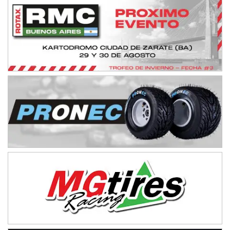
IAME SERIES ARGENTINA 6
Ramiro Tot (Asfalto)
Baradero (Buenos Aires)
KDO - F6
Ciudad de Trenque Lauquen (Asfalto)
Trenque Lauquen (Buenos Aires)
ENTRERRIANO - F6 (POSTERGADA)
Parque de la Velocidad (Asfalto)
Villaguay (Entre Ríos)
VICTORIENSE - F7
El Cerro (Tierra)
Victoria (Entre Ríos)
PATAGONICO - F6
Moto Club Reginense (Tierra)
Gral. E. Godoy (Río Negro)
CSK - F7
Juventud Unida (Tierra)