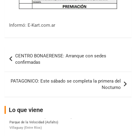
Informó: E-Kart.com.ar
COBERTURA ESPECIAL DE E-KART.COM.AR
08/09-AGO
Navegación
CENTRO BONAERENSE: Arranque con sedes
IAME SERIES ARGENTINA 6
de
confirmadas
Ramiro Tot (Asfalto)
entradas
Baradero (Buenos Aires)
PATAGONICO: Este sábado se completa la primera del
KDO - F6
Nocturno
Ciudad de Trenque Lauquen (Asfalto)
Trenque Lauquen (Buenos Aires)
ENTRERRIANO - F6 (POSTERGADA)
Lo que viene
Parque de la Velocidad (Asfalto)
Villaguay (Entre Ríos)
VICTORIENSE - F7
El Cerro (Tierra)