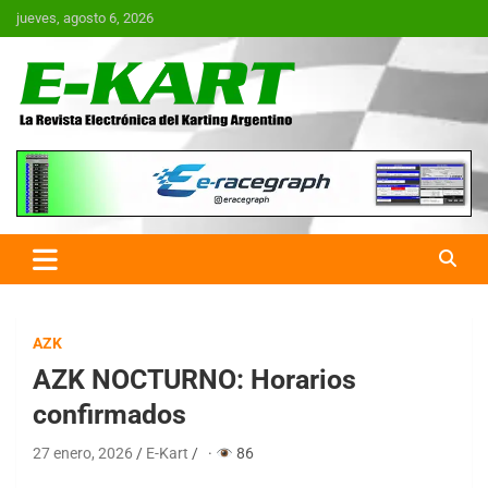
Saltar
jueves, agosto 6, 2026
al
contenido
E-Kart.com.ar | La Revista
Electrónica del Karting en
Argentina
AZK
AZK NOCTURNO: Horarios
confirmados
27 enero, 2026
E-Kart
·
86