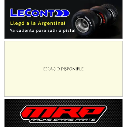
Humboldt (Santa Fe)
NORESTE SANTAFESINO - F6
Ciudad de Avellaneda (Asfalto)
Avellaneda (Santa Fe)
SUR SANTAFESINO - F4
José Samuel Sánchez (Tierra)
Rufino (Santa Fe)
TUCUMANO - F5
Juan Navarro (Asfalto)
El Timbó (Tucumán)