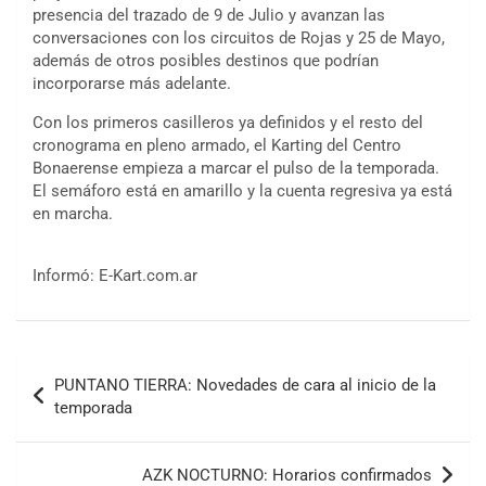
presencia del trazado de 9 de Julio y avanzan las
conversaciones con los circuitos de Rojas y 25 de Mayo,
además de otros posibles destinos que podrían
incorporarse más adelante.
Con los primeros casilleros ya definidos y el resto del
cronograma en pleno armado, el Karting del Centro
Bonaerense empieza a marcar el pulso de la temporada.
El semáforo está en amarillo y la cuenta regresiva ya está
en marcha.
Informó: E-Kart.com.ar
COBERTURA ESPECIAL DE E-KART.COM.AR
08/09-AGO
Navegación
PUNTANO TIERRA: Novedades de cara al inicio de la
IAME SERIES ARGENTINA 6
de
temporada
Ramiro Tot (Asfalto)
Baradero (Buenos Aires)
entradas
KDO - F6
AZK NOCTURNO: Horarios confirmados