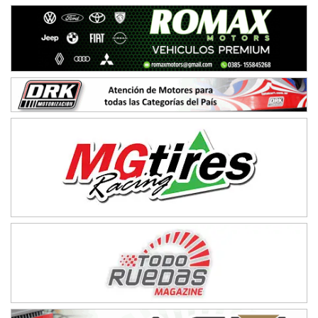
Victoria (Entre Ríos)
PATAGONICO - F6
Moto Club Reginense (Tierra)
Gral. E. Godoy (Río Negro)
CSK - F7
Juventud Unida (Tierra)
Humboldt (Santa Fe)
NORESTE SANTAFESINO - F6
Ciudad de Avellaneda (Asfalto)
Avellaneda (Santa Fe)
SUR SANTAFESINO - F4
José Samuel Sánchez (Tierra)
Rufino (Santa Fe)
TUCUMANO - F5
Juan Navarro (Asfalto)
El Timbó (Tucumán)