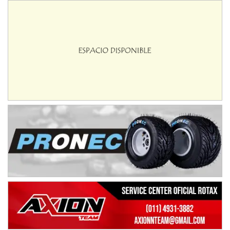
José Samuel Sánchez (Tierra)
Rufino (Santa Fe)
TUCUMANO - F5
Juan Navarro (Asfalto)
El Timbó (Tucumán)
COBERTURA ESPECIAL DE E-KART.COM.AR
08/09-AGO
IAME SERIES ARGENTINA 6
Ramiro Tot (Asfalto)
Baradero (Buenos Aires)
KDO - F6
Ciudad de Trenque Lauquen (Asfalto)
Trenque Lauquen (Buenos Aires)
ENTRERRIANO - F6 (POSTERGADA)
Parque de la Velocidad (Asfalto)
Villaguay (Entre Ríos)
VICTORIENSE - F7
El Cerro (Tierra)