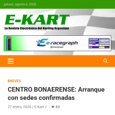
Saltar
jueves, agosto 6, 2026
al
contenido
E-Kart.com.ar | La Revista
Electrónica del Karting en
Argentina
BREVES
CENTRO BONAERENSE: Arranque
con sedes confirmadas
27 enero, 2026
E-Kart
·
63