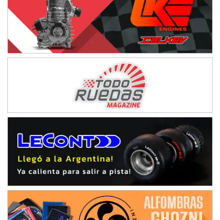
KDO - F6
Ciudad de Trenque Lauquen (Asfalto)
Trenque Lauquen (Buenos Aires)
ENTRERRIANO - F6 (POSTERGADA)
Parque de la Velocidad (Asfalto)
Villaguay (Entre Ríos)
VICTORIENSE - F7
El Cerro (Tierra)
Victoria (Entre Ríos)
PATAGONICO - F6
Moto Club Reginense (Tierra)
Gral. E. Godoy (Río Negro)
CSK - F7
Juventud Unida (Tierra)
Humboldt (Santa Fe)
NORESTE SANTAFESINO - F6
Ciudad de Avellaneda (Asfalto)
Avellaneda (Santa Fe)