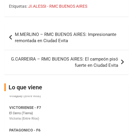
Etiquetas:
JI.ALESSI - RMC BUENOS AIRES
COBERTURA ESPECIAL DE E-KART.COM.AR
08/09-AGO
Navegación
IAME SERIES ARGENTINA 6
M.MERLINO – RMC BUENOS AIRES: Impresionante
Ramiro Tot (Asfalto)
de
remontada en Ciudad Evita
Baradero (Buenos Aires)
entradas
KDO - F6
Ciudad de Trenque Lauquen (Asfalto)
G.CARREIRA – RMC BUENOS AIRES: El campeón pisó
Trenque Lauquen (Buenos Aires)
fuerte en Ciudad Evita
ENTRERRIANO - F6 (POSTERGADA)
Parque de la Velocidad (Asfalto)
Villaguay (Entre Ríos)
Lo que viene
VICTORIENSE - F7
El Cerro (Tierra)
Victoria (Entre Ríos)
PATAGONICO - F6
Moto Club Reginense (Tierra)
Gral. E. Godoy (Río Negro)