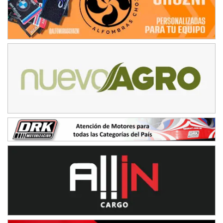
SUR SANTAFESINO - F4
José Samuel Sánchez (Tierra)
Rufino (Santa Fe)
TUCUMANO - F5
Juan Navarro (Asfalto)
El Timbó (Tucumán)