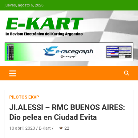
Saltar
jueves, agosto 6, 2026
al
contenido
E-Kart.com.ar | La Revista
Electrónica del Karting en
Argentina
PILOTOS EKVP
JI.ALESSI – RMC BUENOS AIRES:
Dio pelea en Ciudad Evita
10 abril, 2023
E-Kart
·
22