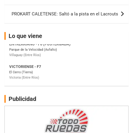
de
entradas
KDO - F6
PROKART CALETENSE: Saltó a la pista en el Lacrouts
Ciudad de Trenque Lauquen (Asfalto)
Trenque Lauquen (Buenos Aires)
ENTRERRIANO - F6 (POSTERGADA)
Lo que viene
Parque de la Velocidad (Asfalto)
Villaguay (Entre Ríos)
VICTORIENSE - F7
El Cerro (Tierra)
Victoria (Entre Ríos)
PATAGONICO - F6
Moto Club Reginense (Tierra)
Gral. E. Godoy (Río Negro)
Publicidad
CSK - F7
Juventud Unida (Tierra)
Humboldt (Santa Fe)
NORESTE SANTAFESINO - F6
Ciudad de Avellaneda (Asfalto)