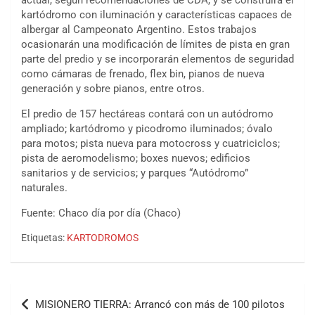
actual, según recomendaciones de CDA, y se construirá el
kartódromo con iluminación y características capaces de
albergar al Campeonato Argentino. Estos trabajos
ocasionarán una modificación de límites de pista en gran
parte del predio y se incorporarán elementos de seguridad
como cámaras de frenado, flex bin, pianos de nueva
generación y sobre pianos, entre otros.
El predio de 157 hectáreas contará con un autódromo
ampliado; kartódromo y picodromo iluminados; óvalo
para motos; pista nueva para motocross y cuatriciclos;
pista de aeromodelismo; boxes nuevos; edificios
sanitarios y de servicios; y parques “Autódromo”
naturales.
Fuente: Chaco día por día (Chaco)
Etiquetas:
KARTODROMOS
COBERTURA ESPECIAL DE E-KART.COM.AR
08/09-AGO
IAME SERIES ARGENTINA 6
Navegación
Ramiro Tot (Asfalto)
MISIONERO TIERRA: Arrancó con más de 100 pilotos
Baradero (Buenos Aires)