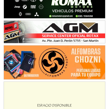
VICTORIENSE - F7
El Cerro (Tierra)
Victoria (Entre Ríos)
PATAGONICO - F6
Moto Club Reginense (Tierra)
Gral. E. Godoy (Río Negro)
CSK - F7
Juventud Unida (Tierra)
Humboldt (Santa Fe)
NORESTE SANTAFESINO - F6
Ciudad de Avellaneda (Asfalto)
Avellaneda (Santa Fe)
SUR SANTAFESINO - F4
José Samuel Sánchez (Tierra)
Rufino (Santa Fe)
TUCUMANO - F5
Juan Navarro (Asfalto)
El Timbó (Tucumán)