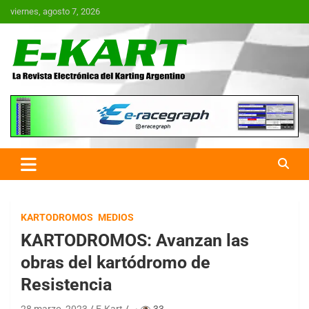
Saltar
viernes, agosto 7, 2026
al
contenido
E-Kart.com.ar | La Revista
Electrónica del Karting en
Argentina
KARTODROMOS
MEDIOS
KARTODROMOS: Avanzan las
obras del kartódromo de
Resistencia