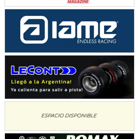
Avellaneda (Santa Fe)
SUR SANTAFESINO - F4
José Samuel Sánchez (Tierra)
Rufino (Santa Fe)
TUCUMANO - F5
Juan Navarro (Asfalto)
El Timbó (Tucumán)
COBERTURA ESPECIAL DE E-KART.COM.AR
08/09-AGO
IAME SERIES ARGENTINA 6
Ramiro Tot (Asfalto)
Baradero (Buenos Aires)
KDO - F6
Ciudad de Trenque Lauquen (Asfalto)
Trenque Lauquen (Buenos Aires)
ENTRERRIANO - F6 (POSTERGADA)
Parque de la Velocidad (Asfalto)
Villaguay (Entre Ríos)