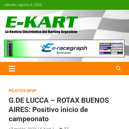
Saltar
sábado, agosto 8, 2026
al
contenido
E-Kart.com.ar | La Revista
Electrónica del Karting en
Argentina
PILOTOS EKVP
G.DE LUCCA – ROTAX BUENOS
AIRES: Positivo inicio de
campeonato