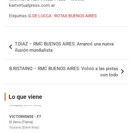
kartvirtualpress.com.ar
Etiquetas:
G.DE LUCCA - ROTAX BUENOS AIRES
COBERTURA ESPECIAL DE E-KART.COM.AR
08/09-AGO
Navegación
IAME SERIES ARGENTINA 6
T.DIAZ – RMC BUENOS AIRES: Arrancó una nueva
Ramiro Tot (Asfalto)
de
Baradero (Buenos Aires)
ilusión mundialista
entradas
KDO - F6
Ciudad de Trenque Lauquen (Asfalto)
B.RISTAINO – RMC BUENOS AIRES: Volvió a las pistas
Trenque Lauquen (Buenos Aires)
con todo
ENTRERRIANO - F6 (POSTERGADA)
Parque de la Velocidad (Asfalto)
Villaguay (Entre Ríos)
Lo que viene
VICTORIENSE - F7
El Cerro (Tierra)
Victoria (Entre Ríos)
PATAGONICO - F6