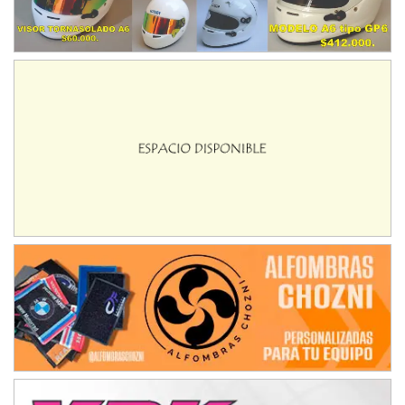
Baradero (Buenos Aires)
KDO - F6
Ciudad de Trenque Lauquen (Asfalto)
Trenque Lauquen (Buenos Aires)
ENTRERRIANO - F6 (POSTERGADA)
Parque de la Velocidad (Asfalto)
Villaguay (Entre Ríos)
VICTORIENSE - F7
El Cerro (Tierra)
Victoria (Entre Ríos)
PATAGONICO - F6
Moto Club Reginense (Tierra)
Gral. E. Godoy (Río Negro)
CSK - F7
Juventud Unida (Tierra)
Humboldt (Santa Fe)
NORESTE SANTAFESINO - F6
Ciudad de Avellaneda (Asfalto)