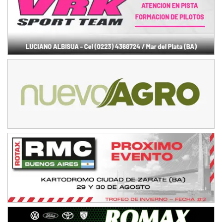
Avellaneda (Santa Fe)
SUR SANTAFESINO - F4
José Samuel Sánchez (Tierra)
Rufino (Santa Fe)
TUCUMANO - F5
Juan Navarro (Asfalto)
El Timbó (Tucumán)