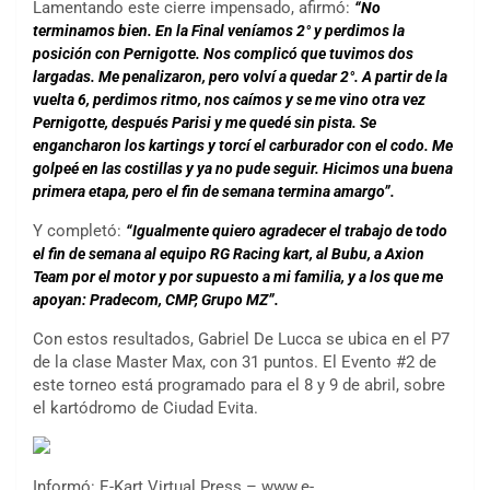
Lamentando este cierre impensado, afirmó:
“No
terminamos bien. En la Final veníamos 2° y perdimos la
posición con Pernigotte. Nos complicó que tuvimos dos
largadas. Me penalizaron, pero volví a quedar 2°. A partir de la
vuelta 6, perdimos ritmo, nos caímos y se me vino otra vez
Pernigotte, después Parisi y me quedé sin pista. Se
engancharon los kartings y torcí el carburador con el codo. Me
golpeé en las costillas y ya no pude seguir. Hicimos una buena
primera etapa, pero el fin de semana termina amargo”.
Y completó:
“Igualmente quiero agradecer el trabajo de todo
el fin de semana al equipo RG Racing kart, al Bubu, a Axion
Team por el motor y por supuesto a mi familia, y a los que me
apoyan: Pradecom, CMP, Grupo MZ”.
Con estos resultados, Gabriel De Lucca se ubica en el P7
de la clase Master Max, con 31 puntos. El Evento #2 de
este torneo está programado para el 8 y 9 de abril, sobre
el kartódromo de Ciudad Evita.
Informó: E-Kart Virtual Press – www.e-