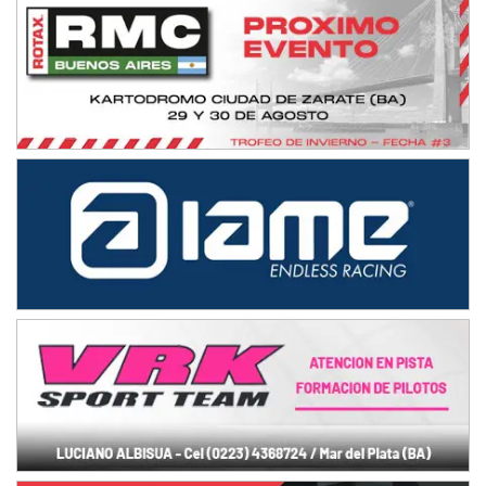
TUCUMANO - F5
Juan Navarro (Asfalto)
El Timbó (Tucumán)
COBERTURA ESPECIAL DE E-KART.COM.AR
08/09-AGO
IAME SERIES ARGENTINA 6
Ramiro Tot (Asfalto)
Baradero (Buenos Aires)
KDO - F6
Ciudad de Trenque Lauquen (Asfalto)
Trenque Lauquen (Buenos Aires)
ENTRERRIANO - F6 (POSTERGADA)
Parque de la Velocidad (Asfalto)
Villaguay (Entre Ríos)
VICTORIENSE - F7
El Cerro (Tierra)
Victoria (Entre Ríos)