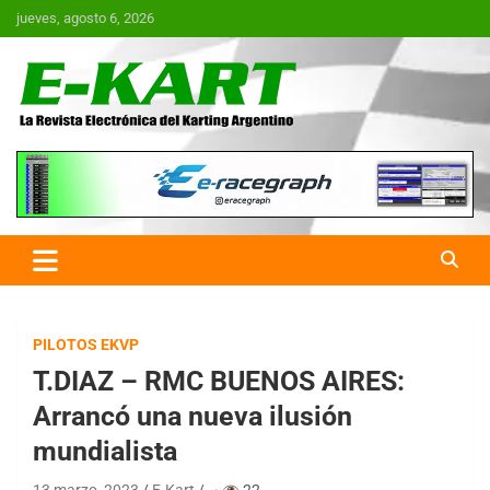
Saltar
jueves, agosto 6, 2026
al
contenido
E-Kart.com.ar | La Revista
Electrónica del Karting en
Argentina
PILOTOS EKVP
T.DIAZ – RMC BUENOS AIRES:
Arrancó una nueva ilusión
mundialista