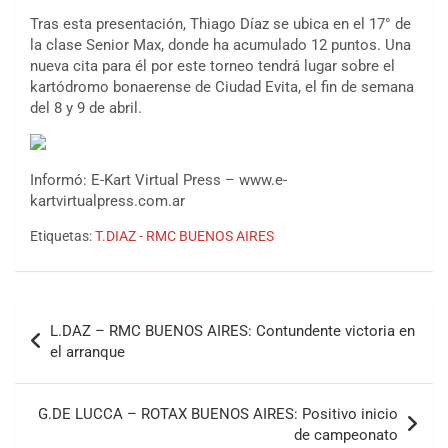
Tras esta presentación, Thiago Díaz se ubica en el 17° de
la clase Senior Max, donde ha acumulado 12 puntos. Una
nueva cita para él por este torneo tendrá lugar sobre el
kartódromo bonaerense de Ciudad Evita, el fin de semana
del 8 y 9 de abril.
Informó: E-Kart Virtual Press – www.e-
kartvirtualpress.com.ar
Etiquetas:
T.DIAZ - RMC BUENOS AIRES
COBERTURA ESPECIAL DE E-KART.COM.AR
08/09-AGO
Navegación
IAME SERIES ARGENTINA 6
Ramiro Tot (Asfalto)
L.DAZ – RMC BUENOS AIRES: Contundente victoria en
de
Baradero (Buenos Aires)
el arranque
entradas
KDO - F6
Ciudad de Trenque Lauquen (Asfalto)
G.DE LUCCA – ROTAX BUENOS AIRES: Positivo inicio
Trenque Lauquen (Buenos Aires)
de campeonato