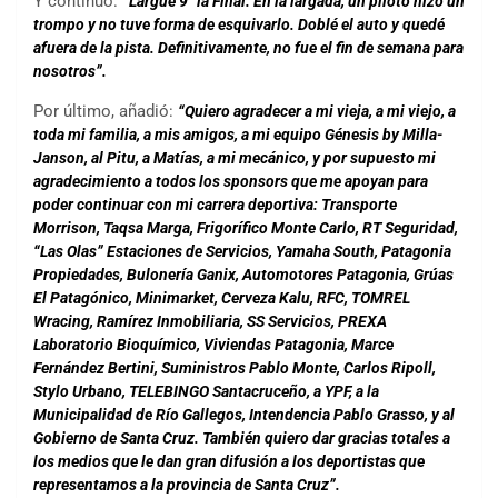
Y continuó:
“Largué 9° la Final. En la largada, un piloto hizo un
trompo y no tuve forma de esquivarlo. Doblé el auto y quedé
afuera de la pista. Definitivamente, no fue el fin de semana para
nosotros”.
Por último, añadió:
“Quiero agradecer a mi vieja, a mi viejo, a
toda mi familia, a mis amigos, a mi equipo Génesis by Milla-
Janson, al Pitu, a Matías, a mi mecánico, y por supuesto mi
agradecimiento a todos los sponsors que me apoyan para
poder continuar con mi carrera deportiva: Transporte
Morrison, Taqsa Marga, Frigorífico Monte Carlo, RT Seguridad,
“Las Olas” Estaciones de Servicios, Yamaha South, Patagonia
Propiedades, Bulonería Ganix, Automotores Patagonia, Grúas
El Patagónico, Minimarket, Cerveza Kalu, RFC, TOMREL
Wracing, Ramírez Inmobiliaria, SS Servicios, PREXA
Laboratorio Bioquímico, Viviendas Patagonia, Marce
Fernández Bertini, Suministros Pablo Monte, Carlos Ripoll,
Stylo Urbano, TELEBINGO Santacruceño, a YPF, a la
Municipalidad de Río Gallegos, Intendencia Pablo Grasso, y al
Gobierno de Santa Cruz. También quiero dar gracias totales a
los medios que le dan gran difusión a los deportistas que
representamos a la provincia de Santa Cruz”.