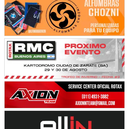
08/09-AGO
IAME SERIES ARGENTINA 6
Ramiro Tot (Asfalto)
Baradero (Buenos Aires)
KDO - F6
Ciudad de Trenque Lauquen (Asfalto)
Trenque Lauquen (Buenos Aires)
ENTRERRIANO - F6 (POSTERGADA)
Parque de la Velocidad (Asfalto)
Villaguay (Entre Ríos)
VICTORIENSE - F7
El Cerro (Tierra)
Victoria (Entre Ríos)
PATAGONICO - F6
Moto Club Reginense (Tierra)
Gral. E. Godoy (Río Negro)
CSK - F7
Juventud Unida (Tierra)