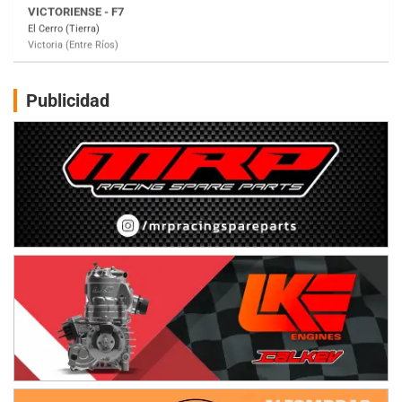
El Cerro (Tierra)
Victoria (Entre Ríos)
PATAGONICO - F6
Moto Club Reginense (Tierra)
Gral. E. Godoy (Río Negro)
Publicidad
CSK - F7
Juventud Unida (Tierra)
Humboldt (Santa Fe)
NORESTE SANTAFESINO - F6
Ciudad de Avellaneda (Asfalto)
Avellaneda (Santa Fe)
SUR SANTAFESINO - F4
José Samuel Sánchez (Tierra)
Rufino (Santa Fe)
TUCUMANO - F5
Juan Navarro (Asfalto)
El Timbó (Tucumán)
COBERTURA ESPECIAL DE E-KART.COM.AR