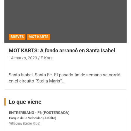
BREVES
MOT KARTS
COBERTURA ESPECIAL DE E-KART.COM.AR
08/09-AGO
MOT KARTS: A fondo arrancó en Santa Isabel
14 marzo, 2023
E-Kart
IAME SERIES ARGENTINA 6
Ramiro Tot (Asfalto)
Baradero (Buenos Aires)
Santa Isabel, Santa Fe. El pasado fin de semana se corrió
en el circuito “Stella Maris”…
KDO - F6
Ciudad de Trenque Lauquen (Asfalto)
Trenque Lauquen (Buenos Aires)
Lo que viene
ENTRERRIANO - F6 (POSTERGADA)
Parque de la Velocidad (Asfalto)
Villaguay (Entre Ríos)
VICTORIENSE - F7