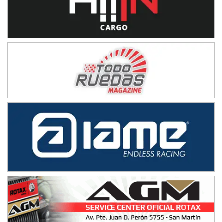
Humboldt (Santa Fe)
NORESTE SANTAFESINO - F6
Ciudad de Avellaneda (Asfalto)
Avellaneda (Santa Fe)
SUR SANTAFESINO - F4
José Samuel Sánchez (Tierra)
Rufino (Santa Fe)
TUCUMANO - F5
Juan Navarro (Asfalto)
El Timbó (Tucumán)