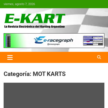
Saltar
viernes, agosto 7, 2026
al
contenido
E-Kart.com.ar | La Revista
Electrónica del Karting en
Argentina
Categoría:
MOT KARTS