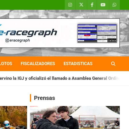
LOTOS
FISCALIZADORES
ESTADISTICAS
zó el llamado a Asamblea General Ordinaria
IAME SERIES ARGEN
Prensas