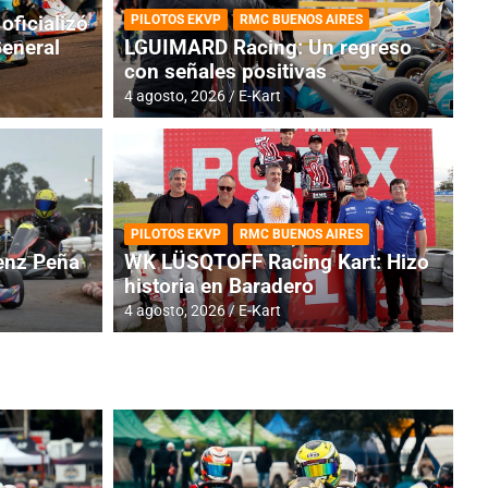
oficializó
PILOTOS EKVP
RMC BUENOS AIRES
General
LGUIMARD Racing: Un regreso
con señales positivas
4 agosto, 2026
E-Kart
RMC BUENOS AIRES
BR
ES: Cerró una jornada
I
PILOTOS EKVP
RMC BUENOS AIRES
adero
f
nz Peña
WK LÜSQTOFF Racing Kart: Hizo
historia en Baradero
6 a
4 agosto, 2026
E-Kart