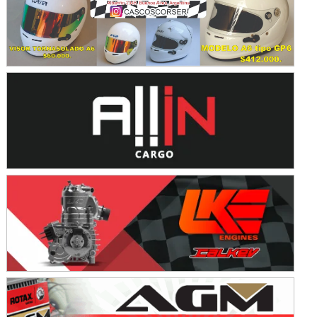
Avellaneda (Santa Fe)
SUR SANTAFESINO - F4
José Samuel Sánchez (Tierra)
Rufino (Santa Fe)
TUCUMANO - F5
Juan Navarro (Asfalto)
El Timbó (Tucumán)