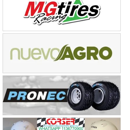
Baradero (Buenos Aires)
KDO - F6
Ciudad de Trenque Lauquen (Asfalto)
Trenque Lauquen (Buenos Aires)
ENTRERRIANO - F6 (POSTERGADA)
Parque de la Velocidad (Asfalto)
Villaguay (Entre Ríos)
VICTORIENSE - F7
El Cerro (Tierra)
Victoria (Entre Ríos)
PATAGONICO - F6
Moto Club Reginense (Tierra)
Gral. E. Godoy (Río Negro)
CSK - F7
Juventud Unida (Tierra)
Humboldt (Santa Fe)
NORESTE SANTAFESINO - F6
Ciudad de Avellaneda (Asfalto)