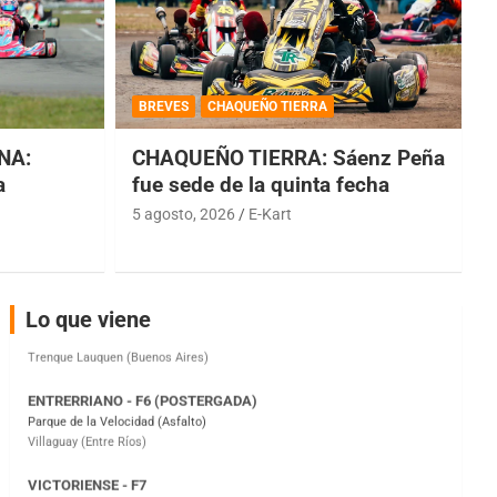
COBERTURA ESPECIAL DE E-KART.COM.AR
08/09-AGO
BREVES
CHAQUEÑO TIERRA
IAME SERIES ARGENTINA 6
NA:
CHAQUEÑO TIERRA: Sáenz Peña
Ramiro Tot (Asfalto)
Baradero (Buenos Aires)
a
fue sede de la quinta fecha
5 agosto, 2026
E-Kart
KDO - F6
Ciudad de Trenque Lauquen (Asfalto)
Trenque Lauquen (Buenos Aires)
ENTRERRIANO - F6 (POSTERGADA)
Lo que viene
Parque de la Velocidad (Asfalto)
Villaguay (Entre Ríos)
VICTORIENSE - F7
El Cerro (Tierra)
Victoria (Entre Ríos)
PATAGONICO - F6
Moto Club Reginense (Tierra)