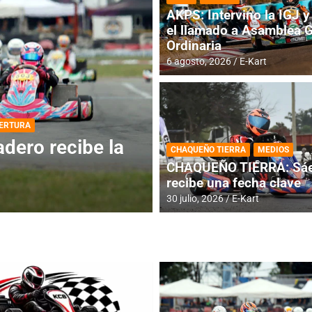
AKPS: Intervino la IGJ y 
el llamado a Asamblea 
Ordinaria
6 agosto, 2026
E-Kart
DESTACADA
INFORME CENTRAL
ios para la
RMC BUENOS AIR
CHAQUEÑO TIERRA
MEDIOS
histórica en Bar
CHAQUEÑO TIERRA: Sáe
recibe una fecha clave
4 agosto, 2026
E-Kart
30 julio, 2026
E-Kart