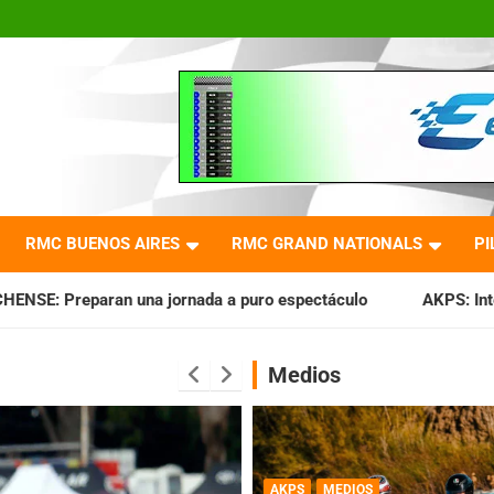
RMC BUENOS AIRES
RMC GRAND NATIONALS
PI
rnada a puro espectáculo
AKPS: Intervino la IGJ y oficiali
Medios
AKPS
MEDIOS