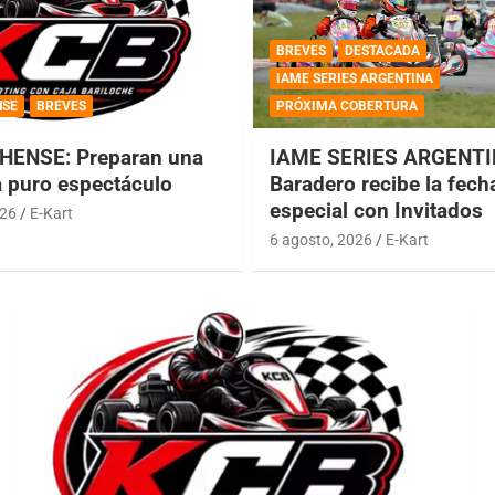
BREVES
DESTACADA
IAME SERIES ARGENTINA
NSE
BREVES
PRÓXIMA COBERTURA
HENSE: Preparan una
IAME SERIES ARGENTI
a puro espectáculo
Baradero recibe la fech
especial con Invitados
026
E-Kart
6 agosto, 2026
E-Kart