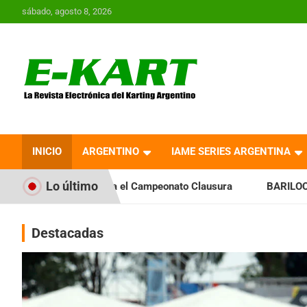
Saltar
sábado, agosto 8, 2026
al
contenido
E-Kart.com.ar | La
Revista Electrónica del
INICIO
ARGENTINO
IAME SERIES ARGENTINA
Karting en Argentina
Lo último
ia el Campeonato Clausura
BARILOCHENSE: Preparan una jo
Destacadas