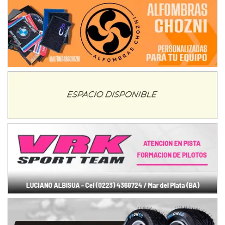
NORESTE SANTAFESINO - F6
Ciudad de Avellaneda (Asfalto)
Avellaneda (Santa Fe)
SUR SANTAFESINO - F4
José Samuel Sánchez (Tierra)
Rufino (Santa Fe)
TUCUMANO - F5
Juan Navarro (Asfalto)
El Timbó (Tucumán)