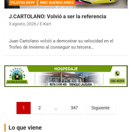
PILOTOS EKVP
RMC BUENOS AIRES
J.CARTOLANO: Volvió a ser la referencia
3 agosto, 2026
E-Kart
COBERTURA ESPECIAL DE E-KART.COM.AR
08/09-AGO
Juan Cartolano volvió a demostrar su velocidad en el
IAME SERIES ARGENTINA 6
Trofeo de Invierno al conseguir su tercera…
Ramiro Tot (Asfalto)
Baradero (Buenos Aires)
KDO - F6
Ciudad de Trenque Lauquen (Asfalto)
Trenque Lauquen (Buenos Aires)
ENTRERRIANO - F6 (POSTERGADA)
Parque de la Velocidad (Asfalto)
Villaguay (Entre Ríos)
Paginación
1
2
…
347
Siguiente
VICTORIENSE - F7
de
El Cerro (Tierra)
entradas
Victoria (Entre Ríos)
Lo que viene