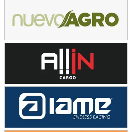
Ramiro Tot (Asfalto)
Baradero (Buenos Aires)
KDO - F6
Ciudad de Trenque Lauquen (Asfalto)
Trenque Lauquen (Buenos Aires)
ENTRERRIANO - F6 (POSTERGADA)
Parque de la Velocidad (Asfalto)
Villaguay (Entre Ríos)
VICTORIENSE - F7
El Cerro (Tierra)
Victoria (Entre Ríos)
PATAGONICO - F6
Moto Club Reginense (Tierra)
Gral. E. Godoy (Río Negro)
CSK - F7
Juventud Unida (Tierra)
Humboldt (Santa Fe)