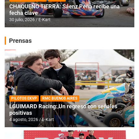
CHAQUEÑO TIERRA: Sáenz Peña recibe una
fecha clave
30 julio, 2026
E-Kart
Prensas
PILOTOS EKVP
RMC BUENOS AIRES
LGUIMARD Racing: Un regreso con señales
positivas
4 agosto, 2026
E-Kart