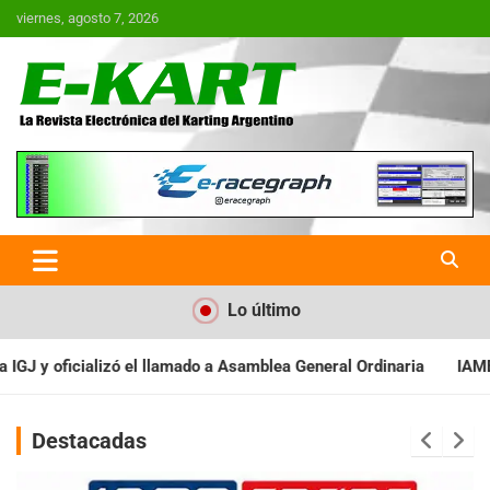
Saltar
viernes, agosto 7, 2026
al
contenido
E-Kart.com.ar | La Revista
Electrónica del Karting en
Argentina
Lo último
a General Ordinaria
IAME SERIES ARGENTINA: Baradero recibe l
Destacadas