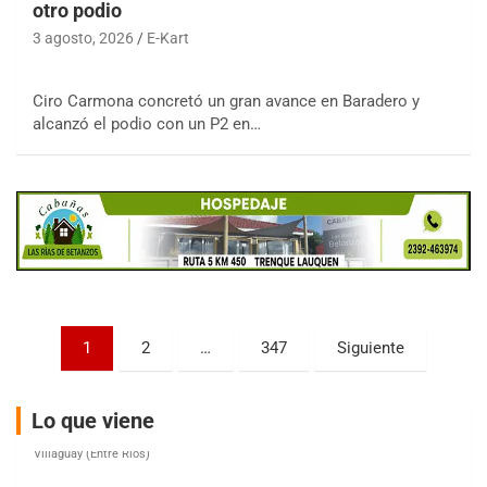
otro podio
3 agosto, 2026
E-Kart
COBERTURA ESPECIAL DE E-KART.COM.AR
Ciro Carmona concretó un gran avance en Baradero y
08/09-AGO
alcanzó el podio con un P2 en…
IAME SERIES ARGENTINA 6
Ramiro Tot (Asfalto)
Baradero (Buenos Aires)
KDO - F6
Ciudad de Trenque Lauquen (Asfalto)
Trenque Lauquen (Buenos Aires)
ENTRERRIANO - F6 (POSTERGADA)
Parque de la Velocidad (Asfalto)
Paginación
1
2
…
347
Siguiente
Villaguay (Entre Ríos)
de
VICTORIENSE - F7
entradas
El Cerro (Tierra)
Lo que viene
Victoria (Entre Ríos)
PATAGONICO - F6