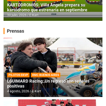
KARTODROMOS: Villa Angela prepara su
kartódromo que estrenaría en septiembre
30 julio, 2026
E-Kart
Prensas
PILOTOS EKVP
RMC BUENOS AIRES
LGUIMARD Racing: Un regreso con señales
positivas
4 agosto, 2026
E-Kart