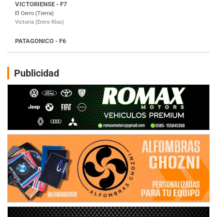
Moto Club Reginense (Tierra)
Gral. E. Godoy (Río Negro)
CSK - F7
Juventud Unida (Tierra)
Humboldt (Santa Fe)
NORESTE SANTAFESINO - F6
Publicidad
Ciudad de Avellaneda (Asfalto)
Avellaneda (Santa Fe)
SUR SANTAFESINO - F4
José Samuel Sánchez (Tierra)
Rufino (Santa Fe)
TUCUMANO - F5
Juan Navarro (Asfalto)
El Timbó (Tucumán)
COBERTURA ESPECIAL DE E-KART.COM.AR
08/09-AGO
IAME SERIES ARGENTINA 6
Ramiro Tot (Asfalto)