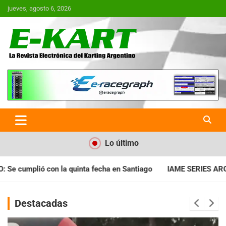
Saltar
jueves, agosto 6, 2026
al
contenido
E-Kart.com.ar | La Revista
Electrónica del Karting en
Argentina
Lo último
a en Santiago
IAME SERIES ARGENTINA: Horarios para la fecha
Destacadas