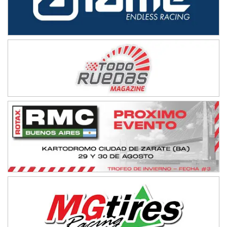
Ciudad de Avellaneda (Asfalto)
Avellaneda (Santa Fe)
SUR SANTAFESINO - F4
José Samuel Sánchez (Tierra)
Rufino (Santa Fe)
TUCUMANO - F5
Juan Navarro (Asfalto)
El Timbó (Tucumán)