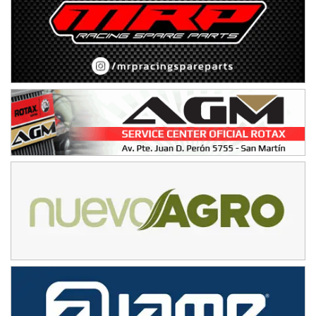
Baradero (Buenos Aires)
KDO - F6
Ciudad de Trenque Lauquen (Asfalto)
Trenque Lauquen (Buenos Aires)
ENTRERRIANO - F6 (POSTERGADA)
Parque de la Velocidad (Asfalto)
Villaguay (Entre Ríos)
VICTORIENSE - F7
El Cerro (Tierra)
Victoria (Entre Ríos)
PATAGONICO - F6
Moto Club Reginense (Tierra)
Gral. E. Godoy (Río Negro)
CSK - F7
Juventud Unida (Tierra)
Humboldt (Santa Fe)
NORESTE SANTAFESINO - F6