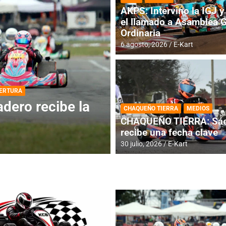
AKPS: Intervino la IGJ y 
el llamado a Asamblea 
Ordinaria
6 agosto, 2026
E-Kart
DESTACADA
INFORME CENTRAL
ios para la
RMC BUENOS AIR
CHAQUEÑO TIERRA
MEDIOS
histórica en Bar
CHAQUEÑO TIERRA: Sáe
recibe una fecha clave
4 agosto, 2026
E-Kart
30 julio, 2026
E-Kart