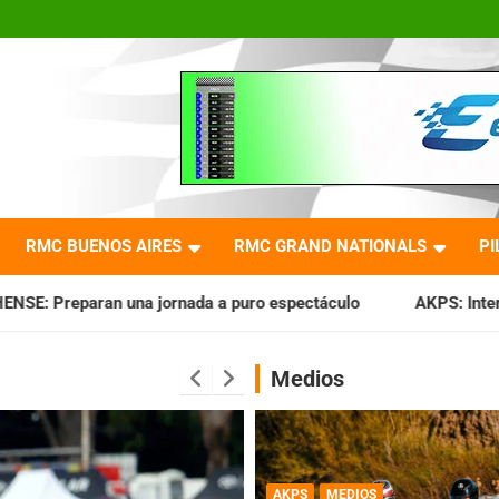
RMC BUENOS AIRES
RMC GRAND NATIONALS
PI
ada a puro espectáculo
AKPS: Intervino la IGJ y oficializó
Medios
AKPS
MEDIOS