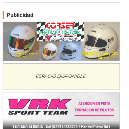
Gral. E. Godoy (Río Negro)
Publicidad
CSK - F7
Juventud Unida (Tierra)
Humboldt (Santa Fe)
NORESTE SANTAFESINO - F6
Ciudad de Avellaneda (Asfalto)
Avellaneda (Santa Fe)
SUR SANTAFESINO - F4
José Samuel Sánchez (Tierra)
Rufino (Santa Fe)
TUCUMANO - F5
Juan Navarro (Asfalto)
El Timbó (Tucumán)
COBERTURA ESPECIAL DE E-KART.COM.AR
08/09-AGO
IAME SERIES ARGENTINA 6
Ramiro Tot (Asfalto)
Baradero (Buenos Aires)