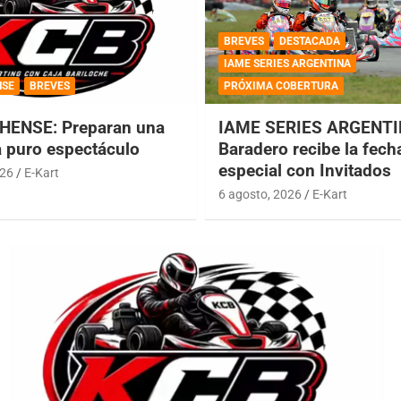
BREVES
DESTACADA
IAME SERIES ARGENTINA
NSE
BREVES
PRÓXIMA COBERTURA
HENSE: Preparan una
IAME SERIES ARGENTI
a puro espectáculo
Baradero recibe la fech
especial con Invitados
026
E-Kart
6 agosto, 2026
E-Kart