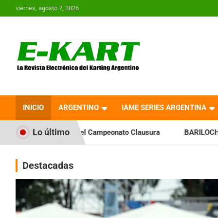
Saltar
viernes, agosto 7, 2026
al
contenido
E-Kart.com.ar | La
Revista Electrónica del
INICIO
ARGENTINO
IAME SERIES ARGENTINA
Karting en Argentina
Lo último
a el Campeonato Clausura
BARILOCHENSE: Preparan una jorn
Destacadas