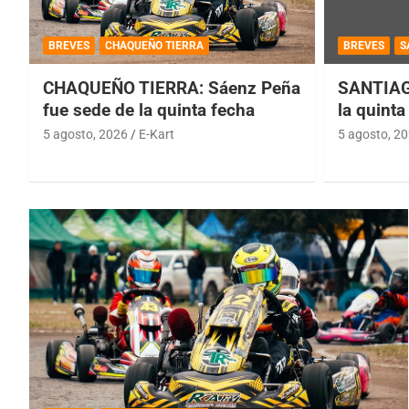
BREVES
CHAQUEÑO TIERRA
BREVES
S
CHAQUEÑO TIERRA: Sáenz Peña
SANTIAG
fue sede de la quinta fecha
la quinta
5 agosto, 2026
E-Kart
5 agosto, 2