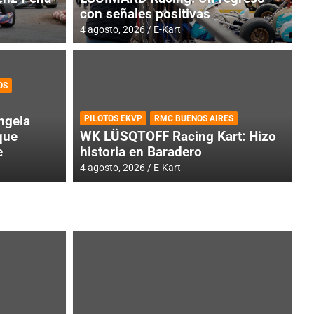
con señales positivas
4 agosto, 2026
E-Kart
OS
TINA
DE
GENTINA: Horarios para la
R
ngela
PILOTOS EKVP
RMC BUENOS AIRES
dos
h
que
WK LÜSQTOFF Racing Kart: Hizo
e
historia en Baradero
4 a
4 agosto, 2026
E-Kart