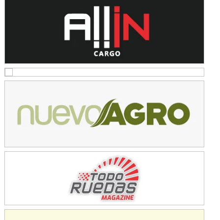
SUR SANTAFESINO - F4
José Samuel Sánchez (Tierra)
Rufino (Santa Fe)
TUCUMANO - F5
Juan Navarro (Asfalto)
El Timbó (Tucumán)