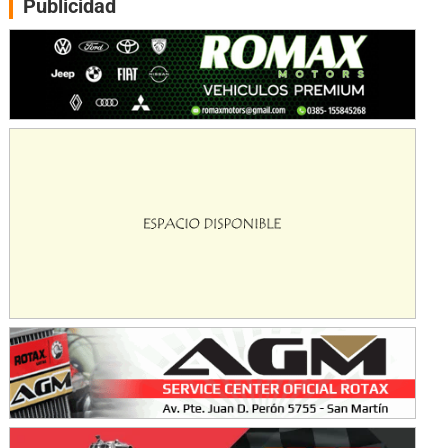
Publicidad
CSK - F7
Juventud Unida (Tierra)
Humboldt (Santa Fe)
NORESTE SANTAFESINO - F6
Ciudad de Avellaneda (Asfalto)
Avellaneda (Santa Fe)
SUR SANTAFESINO - F4
José Samuel Sánchez (Tierra)
Rufino (Santa Fe)
TUCUMANO - F5
Juan Navarro (Asfalto)
El Timbó (Tucumán)
COBERTURA ESPECIAL DE E-KART.COM.AR
08/09-AGO
IAME SERIES ARGENTINA 6
Ramiro Tot (Asfalto)
Baradero (Buenos Aires)