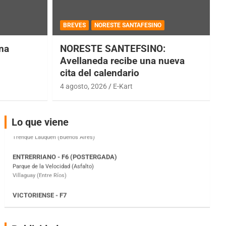
COBERTURA ESPECIAL DE E-KART.COM.AR
BREVES
NORESTE SANTAFESINO
08/09-AGO
una
NORESTE SANTEFSINO:
IAME SERIES ARGENTINA 6
Avellaneda recibe una nueva
Ramiro Tot (Asfalto)
cita del calendario
Baradero (Buenos Aires)
4 agosto, 2026
E-Kart
KDO - F6
Ciudad de Trenque Lauquen (Asfalto)
Trenque Lauquen (Buenos Aires)
Lo que viene
ENTRERRIANO - F6 (POSTERGADA)
Parque de la Velocidad (Asfalto)
Villaguay (Entre Ríos)
VICTORIENSE - F7
El Cerro (Tierra)
Victoria (Entre Ríos)
PATAGONICO - F6
Moto Club Reginense (Tierra)
Gral. E. Godoy (Río Negro)