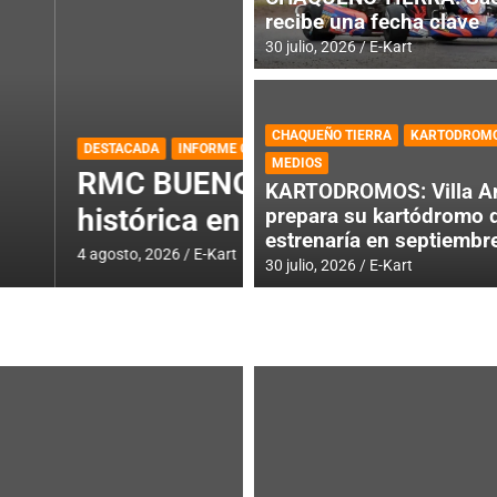
recibe una fecha clave
30 julio, 2026
E-Kart
CHAQUEÑO TIERRA
KARTODROM
DESTACADA
IAME SERIES ARGEN
MEDIOS
 jornada
IAME SERIES AR
KARTODROMOS: Villa A
fecha con Invita
prepara su kartódromo 
estrenaría en septiembr
4 agosto, 2026
E-Kart
30 julio, 2026
E-Kart