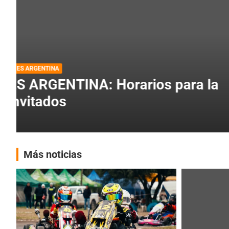
DESTACADA
INFORME CENTRAL
RMC BUENOS AIRES
RMC BUENOS AIRES: Cerró una
histórica en Baradero
4 agosto, 2026
E-Kart
Más noticias