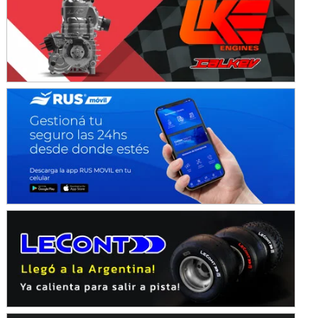
KDO - F6
Ciudad de Trenque Lauquen (Asfalto)
Trenque Lauquen (Buenos Aires)
ENTRERRIANO - F6 (POSTERGADA)
Parque de la Velocidad (Asfalto)
Villaguay (Entre Ríos)
VICTORIENSE - F7
El Cerro (Tierra)
Victoria (Entre Ríos)
PATAGONICO - F6
Moto Club Reginense (Tierra)
Gral. E. Godoy (Río Negro)
CSK - F7
Juventud Unida (Tierra)
Humboldt (Santa Fe)
NORESTE SANTAFESINO - F6
Ciudad de Avellaneda (Asfalto)
Avellaneda (Santa Fe)