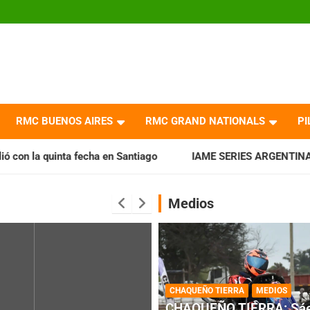
RMC BUENOS AIRES
RMC GRAND NATIONALS
PI
 fecha en Santiago
IAME SERIES ARGENTINA: Horarios para 
Medios
CHAQUEÑO TIERRA
MEDIOS
CHAQUEÑO TIERRA: Sáe