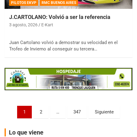
PILOTOS EKVP
RMC BUENOS AIRES
J.CARTOLANO: Volvió a ser la referencia
3 agosto, 2026
E-Kart
COBERTURA ESPECIAL DE E-KART.COM.AR
08/09-AGO
Juan Cartolano volvió a demostrar su velocidad en el
IAME SERIES ARGENTINA 6
Trofeo de Invierno al conseguir su tercera…
Ramiro Tot (Asfalto)
Baradero (Buenos Aires)
KDO - F6
Ciudad de Trenque Lauquen (Asfalto)
Trenque Lauquen (Buenos Aires)
ENTRERRIANO - F6 (POSTERGADA)
Parque de la Velocidad (Asfalto)
Villaguay (Entre Ríos)
Paginación
1
2
…
347
Siguiente
VICTORIENSE - F7
de
El Cerro (Tierra)
Victoria (Entre Ríos)
entradas
Lo que viene