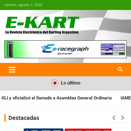
Saltar
viernes, agosto 7, 2026
al
contenido
E-Kart.com.ar | La Revista
Electrónica del Karting en
Argentina
Lo último
 General Ordinaria
IAME SERIES ARGENTINA: Baradero recibe la 
Destacadas