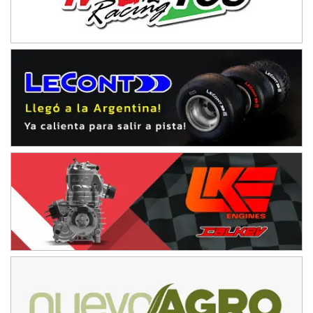
Ramiro Tot (Asfalto)
Baradero (Buenos Aires)
KDO - F6
Ciudad de Trenque Lauquen (Asfalto)
Trenque Lauquen (Buenos Aires)
ENTRERRIANO - F6 (POSTERGADA)
Parque de la Velocidad (Asfalto)
Villaguay (Entre Ríos)
VICTORIENSE - F7
El Cerro (Tierra)
Victoria (Entre Ríos)
PATAGONICO - F6
Moto Club Reginense (Tierra)
Gral. E. Godoy (Río Negro)
CSK - F7
Juventud Unida (Tierra)
Humboldt (Santa Fe)