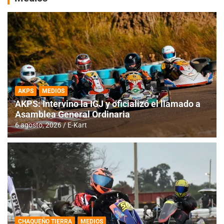
AKPS
MEDIOS
AKPS: Intervino la IGJ y oficializó el llamado a
Asamblea General Ordinaria
6 agosto, 2026
E-Kart
CHAQUEÑO TIERRA
MEDIOS