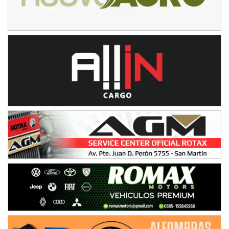
NORESTE SANTAFESINO - F6
Ciudad de Avellaneda (Asfalto)
Avellaneda (Santa Fe)
SUR SANTAFESINO - F4
José Samuel Sánchez (Tierra)
Rufino (Santa Fe)
TUCUMANO - F5
Juan Navarro (Asfalto)
El Timbó (Tucumán)