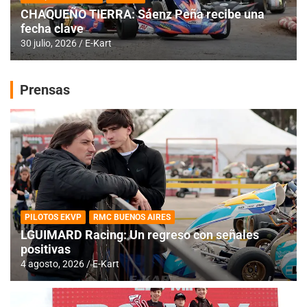
CHAQUEÑO TIERRA: Sáenz Peña recibe una
fecha clave
30 julio, 2026
E-Kart
Prensas
PILOTOS EKVP
RMC BUENOS AIRES
LGUIMARD Racing: Un regreso con señales
positivas
4 agosto, 2026
E-Kart