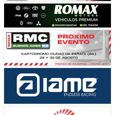
NORESTE SANTAFESINO - F6
Ciudad de Avellaneda (Asfalto)
Avellaneda (Santa Fe)
SUR SANTAFESINO - F4
José Samuel Sánchez (Tierra)
Rufino (Santa Fe)
TUCUMANO - F5
Juan Navarro (Asfalto)
El Timbó (Tucumán)