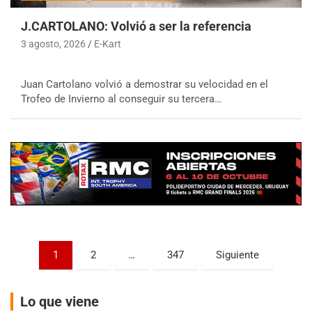
J.CARTOLANO: Volvió a ser la referencia
3 agosto, 2026
E-Kart
Juan Cartolano volvió a demostrar su velocidad en el
COBERTURA ESPECIAL DE E-KART.COM.AR
Trofeo de Invierno al conseguir su tercera…
08/09-AGO
IAME SERIES ARGENTINA 6
Ramiro Tot (Asfalto)
Baradero (Buenos Aires)
KDO - F6
Ciudad de Trenque Lauquen (Asfalto)
Trenque Lauquen (Buenos Aires)
ENTRERRIANO - F6 (POSTERGADA)
Paginación
Parque de la Velocidad (Asfalto)
1
2
…
347
Siguiente
Villaguay (Entre Ríos)
de
VICTORIENSE - F7
entradas
Lo que viene
El Cerro (Tierra)