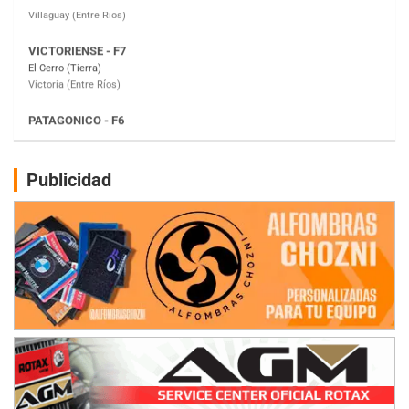
Victoria (Entre Ríos)
PATAGONICO - F6
Moto Club Reginense (Tierra)
Gral. E. Godoy (Río Negro)
CSK - F7
Juventud Unida (Tierra)
Humboldt (Santa Fe)
NORESTE SANTAFESINO - F6
Publicidad
Ciudad de Avellaneda (Asfalto)
Avellaneda (Santa Fe)
SUR SANTAFESINO - F4
José Samuel Sánchez (Tierra)
Rufino (Santa Fe)
TUCUMANO - F5
Juan Navarro (Asfalto)
El Timbó (Tucumán)
COBERTURA ESPECIAL DE E-KART.COM.AR
08/09-AGO