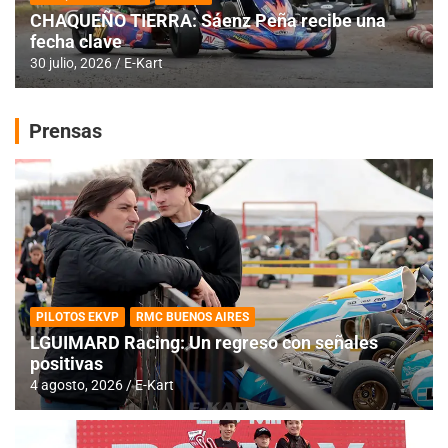
CHAQUEÑO TIERRA: Sáenz Peña recibe una
fecha clave
30 julio, 2026
E-Kart
Prensas
PILOTOS EKVP
RMC BUENOS AIRES
LGUIMARD Racing: Un regreso con señales
positivas
4 agosto, 2026
E-Kart