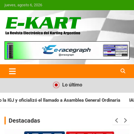
Saltar
jueves, agosto 6, 2026
al
contenido
E-Kart.com.ar | La Revista
Electrónica del Karting en
Argentina
Lo último
 a Asamblea General Ordinaria
IAME SERIES ARGENTINA: Baradero 
Destacadas