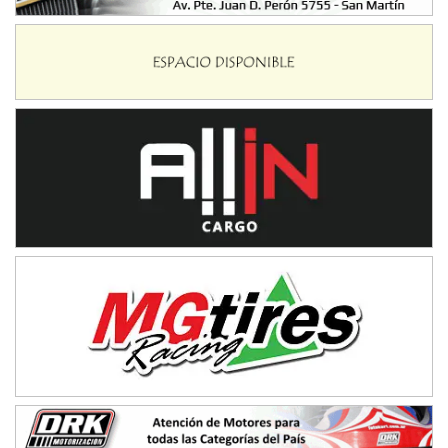
IAME SERIES ARGENTINA 6
Ramiro Tot (Asfalto)
Baradero (Buenos Aires)
KDO - F6
Ciudad de Trenque Lauquen (Asfalto)
Trenque Lauquen (Buenos Aires)
ENTRERRIANO - F6 (POSTERGADA)
Parque de la Velocidad (Asfalto)
Villaguay (Entre Ríos)
VICTORIENSE - F7
El Cerro (Tierra)
Victoria (Entre Ríos)
PATAGONICO - F6
Moto Club Reginense (Tierra)
Gral. E. Godoy (Río Negro)
CSK - F7
Juventud Unida (Tierra)
Humboldt (Santa Fe)