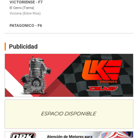
Moto Club Reginense (Tierra)
Gral. E. Godoy (Río Negro)
CSK - F7
Juventud Unida (Tierra)
Humboldt (Santa Fe)
NORESTE SANTAFESINO - F6
Publicidad
Ciudad de Avellaneda (Asfalto)
Avellaneda (Santa Fe)
SUR SANTAFESINO - F4
José Samuel Sánchez (Tierra)
Rufino (Santa Fe)
TUCUMANO - F5
Juan Navarro (Asfalto)
El Timbó (Tucumán)
COBERTURA ESPECIAL DE E-KART.COM.AR
08/09-AGO
IAME SERIES ARGENTINA 6
Ramiro Tot (Asfalto)