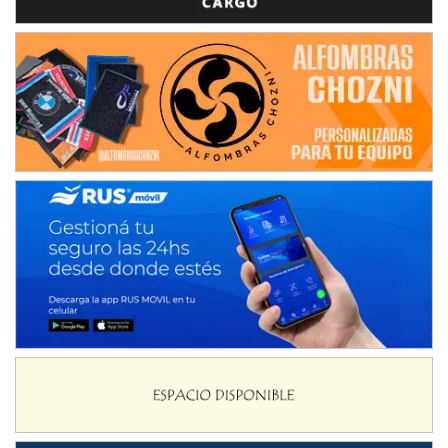
Ciudad de Avellaneda (Asfalto)
Avellaneda (Santa Fe)
SUR SANTAFESINO - F4
José Samuel Sánchez (Tierra)
Rufino (Santa Fe)
TUCUMANO - F5
Juan Navarro (Asfalto)
El Timbó (Tucumán)