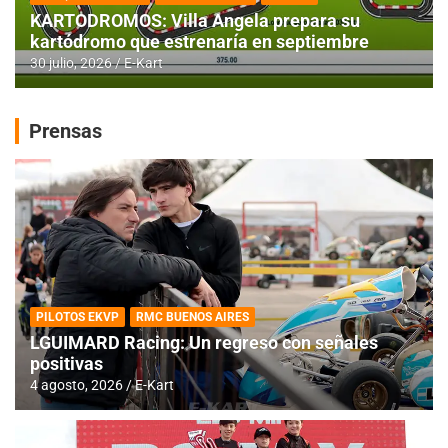
KARTODROMOS: Villa Angela prepara su
kartódromo que estrenaría en septiembre
30 julio, 2026
E-Kart
Prensas
PILOTOS EKVP
RMC BUENOS AIRES
LGUIMARD Racing: Un regreso con señales
positivas
4 agosto, 2026
E-Kart