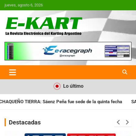
Saltar
jueves, agosto 6, 2026
al
contenido
E-Kart.com.ar | La Revista
Electrónica del Karting en
Argentina
Lo último
e sede de la quinta fecha
SANTIAGUEÑO: Se cumplió con la q
Destacadas