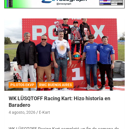
PILOTOS EKVP
RMC BUENOS AIRES
WK LÜSQTOFF Racing Kart: Hizo historia en
Baradero
4 agosto, 2026
E-Kart
WK LÜSQTOFF Racing Kart completó un fin de semana de