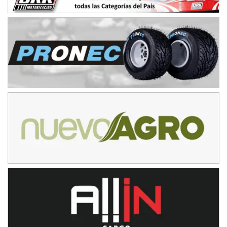
Baradero (Buenos Aires)
KDO - F6
Ciudad de Trenque Lauquen (Asfalto)
Trenque Lauquen (Buenos Aires)
ENTRERRIANO - F6 (POSTERGADA)
Parque de la Velocidad (Asfalto)
Villaguay (Entre Ríos)
VICTORIENSE - F7
El Cerro (Tierra)
Victoria (Entre Ríos)
PATAGONICO - F6
Moto Club Reginense (Tierra)
Gral. E. Godoy (Río Negro)
CSK - F7
Juventud Unida (Tierra)
Humboldt (Santa Fe)
NORESTE SANTAFESINO - F6