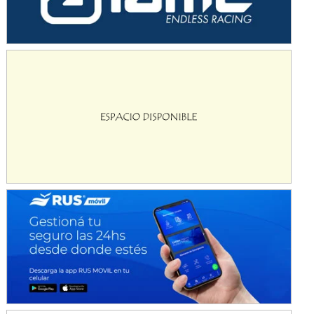
KDO - F6
Ciudad de Trenque Lauquen (Asfalto)
Trenque Lauquen (Buenos Aires)
ENTRERRIANO - F6 (POSTERGADA)
Parque de la Velocidad (Asfalto)
Villaguay (Entre Ríos)
VICTORIENSE - F7
El Cerro (Tierra)
Victoria (Entre Ríos)
PATAGONICO - F6
Moto Club Reginense (Tierra)
Gral. E. Godoy (Río Negro)
CSK - F7
Juventud Unida (Tierra)
Humboldt (Santa Fe)
NORESTE SANTAFESINO - F6
Ciudad de Avellaneda (Asfalto)