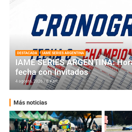
DESTACADA
INFORME CENTRAL
RMC BUENOS AIRES
RMC BUENOS AIRES: Cerró una
histórica en Baradero
4 agosto, 2026
E-Kart
Más noticias