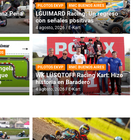
PILOTOS EKVP
RMC BUENOS AIRES
nz Peña
LGUIMARD Racing: Un regreso
con señales positivas
4 agosto, 2026
E-Kart
OS
TINA
DE
GENTINA: Horarios para la
R
ngela
PILOTOS EKVP
RMC BUENOS AIRES
dos
h
que
WK LÜSQTOFF Racing Kart: Hizo
e
historia en Baradero
4 a
4 agosto, 2026
E-Kart