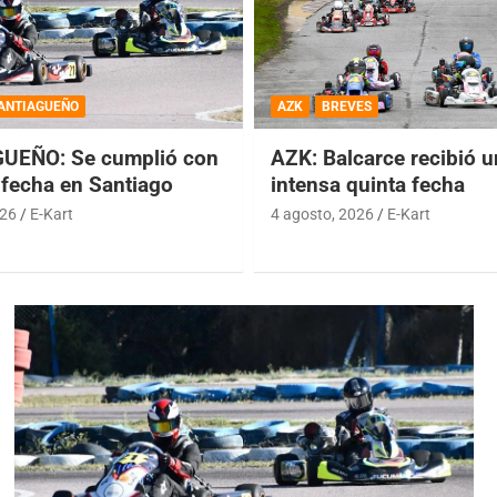
ANTIAGUEÑO
AZK
BREVES
UEÑO: Se cumplió con
AZK: Balcarce recibió 
 fecha en Santiago
intensa quinta fecha
026
E-Kart
4 agosto, 2026
E-Kart