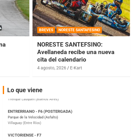
COBERTURA ESPECIAL DE E-KART.COM.AR
08/09-AGO
BREVES
NORESTE SANTAFESINO
IAME SERIES ARGENTINA 6
una
NORESTE SANTEFSINO:
Ramiro Tot (Asfalto)
Baradero (Buenos Aires)
Avellaneda recibe una nueva
cita del calendario
KDO - F6
Ciudad de Trenque Lauquen (Asfalto)
4 agosto, 2026
E-Kart
Trenque Lauquen (Buenos Aires)
ENTRERRIANO - F6 (POSTERGADA)
Lo que viene
Parque de la Velocidad (Asfalto)
Villaguay (Entre Ríos)
VICTORIENSE - F7
El Cerro (Tierra)
Victoria (Entre Ríos)
PATAGONICO - F6
Moto Club Reginense (Tierra)