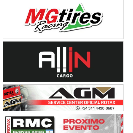
Avellaneda (Santa Fe)
SUR SANTAFESINO - F4
José Samuel Sánchez (Tierra)
Rufino (Santa Fe)
TUCUMANO - F5
Juan Navarro (Asfalto)
El Timbó (Tucumán)