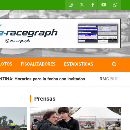
LOTOS
FISCALIZADORES
ESTADISTICAS
 fecha con Invitados
RMC BUENOS AIRES: Cerró una jornada
Prensas