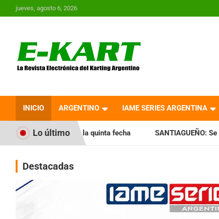
Saltar
jueves, agosto 6, 2026
al
contenido
E-Kart.com.ar | La
Revista Electrónica del
INICIO
ARGENTINO
IAME SERIES ARGENTINA
Karting en Argentina
Lo último
 la quinta fecha
SANTIAGUEÑO: Se cumplió con la quinta f
Destacadas