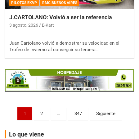
PILOTOS EKVP
RMC BUENOS AIRES
J.CARTOLANO: Volvió a ser la referencia
3 agosto, 2026
E-Kart
COBERTURA ESPECIAL DE E-KART.COM.AR
Juan Cartolano volvió a demostrar su velocidad en el
08/09-AGO
Trofeo de Invierno al conseguir su tercera…
IAME SERIES ARGENTINA 6
Ramiro Tot (Asfalto)
Baradero (Buenos Aires)
KDO - F6
Ciudad de Trenque Lauquen (Asfalto)
Trenque Lauquen (Buenos Aires)
ENTRERRIANO - F6 (POSTERGADA)
Paginación
Parque de la Velocidad (Asfalto)
1
2
…
347
Siguiente
Villaguay (Entre Ríos)
de
VICTORIENSE - F7
entradas
Lo que viene
El Cerro (Tierra)