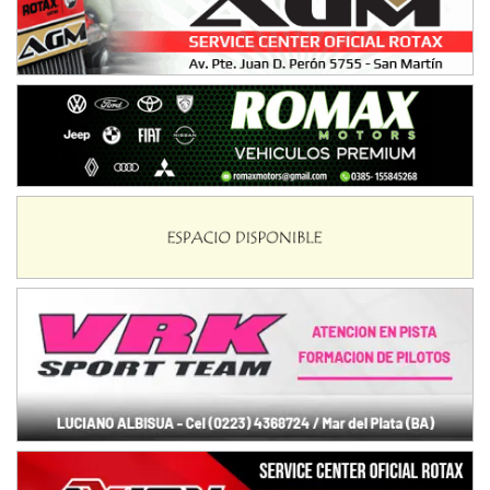
NORESTE SANTAFESINO - F6
Ciudad de Avellaneda (Asfalto)
Avellaneda (Santa Fe)
SUR SANTAFESINO - F4
José Samuel Sánchez (Tierra)
Rufino (Santa Fe)
TUCUMANO - F5
Juan Navarro (Asfalto)
El Timbó (Tucumán)