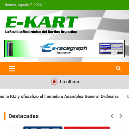
Saltar
viernes, agosto 7, 2026
al
contenido
E-Kart.com.ar | La Revista
Electrónica del Karting en
Argentina
Lo último
do a Asamblea General Ordinaria
IAME SERIES ARGENTINA: Barader
Destacadas