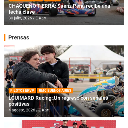
CHAQUEÑO TIERRA: Sáenz Peña recibe una
fecha clave
30 julio, 2026
E-Kart
Prensas
PILOTOS EKVP
RMC BUENOS AIRES
LGUIMARD Racing: Un regreso con señales
positivas
4 agosto, 2026
E-Kart