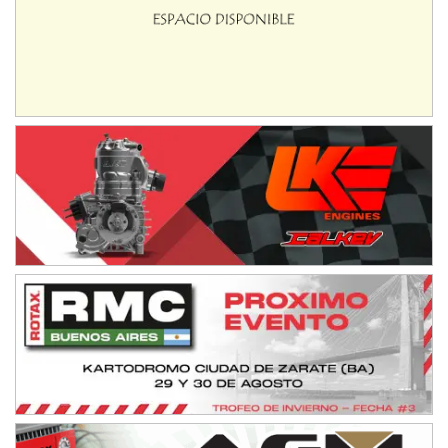
IAME SERIES ARGENTINA 6
Ramiro Tot (Asfalto)
Baradero (Buenos Aires)
KDO - F6
Ciudad de Trenque Lauquen (Asfalto)
Trenque Lauquen (Buenos Aires)
ENTRERRIANO - F6 (POSTERGADA)
Parque de la Velocidad (Asfalto)
Villaguay (Entre Ríos)
VICTORIENSE - F7
El Cerro (Tierra)
Victoria (Entre Ríos)
PATAGONICO - F6
Moto Club Reginense (Tierra)
Gral. E. Godoy (Río Negro)
CSK - F7
Juventud Unida (Tierra)
Humboldt (Santa Fe)