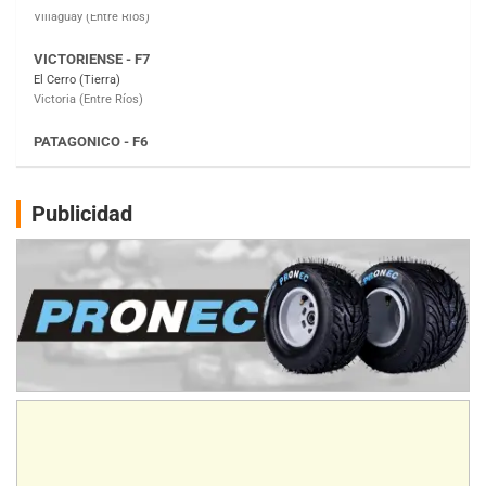
Victoria (Entre Ríos)
PATAGONICO - F6
Moto Club Reginense (Tierra)
Gral. E. Godoy (Río Negro)
CSK - F7
Juventud Unida (Tierra)
Humboldt (Santa Fe)
NORESTE SANTAFESINO - F6
Publicidad
Ciudad de Avellaneda (Asfalto)
Avellaneda (Santa Fe)
SUR SANTAFESINO - F4
José Samuel Sánchez (Tierra)
Rufino (Santa Fe)
TUCUMANO - F5
Juan Navarro (Asfalto)
El Timbó (Tucumán)
COBERTURA ESPECIAL DE E-KART.COM.AR
08/09-AGO