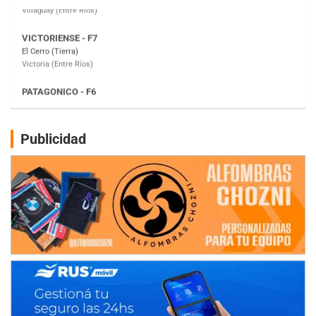
PATAGONICO - F6
Moto Club Reginense (Tierra)
Gral. E. Godoy (Río Negro)
CSK - F7
Juventud Unida (Tierra)
Humboldt (Santa Fe)
NORESTE SANTAFESINO - F6
Publicidad
Ciudad de Avellaneda (Asfalto)
Avellaneda (Santa Fe)
SUR SANTAFESINO - F4
José Samuel Sánchez (Tierra)
Rufino (Santa Fe)
TUCUMANO - F5
Juan Navarro (Asfalto)
El Timbó (Tucumán)
COBERTURA ESPECIAL DE E-KART.COM.AR
08/09-AGO