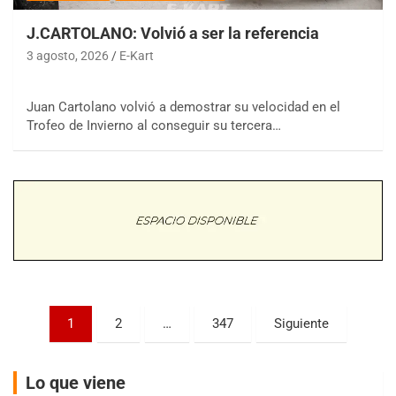
J.CARTOLANO: Volvió a ser la referencia
3 agosto, 2026
E-Kart
Juan Cartolano volvió a demostrar su velocidad en el
COBERTURA ESPECIAL DE E-KART.COM.AR
Trofeo de Invierno al conseguir su tercera…
08/09-AGO
IAME SERIES ARGENTINA 6
Ramiro Tot (Asfalto)
Baradero (Buenos Aires)
KDO - F6
Ciudad de Trenque Lauquen (Asfalto)
Trenque Lauquen (Buenos Aires)
ENTRERRIANO - F6 (POSTERGADA)
Parque de la Velocidad (Asfalto)
Paginación
1
2
…
347
Siguiente
Villaguay (Entre Ríos)
de
VICTORIENSE - F7
entradas
El Cerro (Tierra)
Lo que viene
Victoria (Entre Ríos)