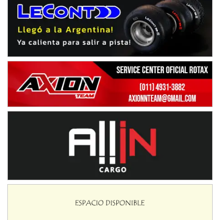
NORESTE SANTAFESINO - F6
Ciudad de Avellaneda (Asfalto)
Avellaneda (Santa Fe)
SUR SANTAFESINO - F4
José Samuel Sánchez (Tierra)
Rufino (Santa Fe)
TUCUMANO - F5
Juan Navarro (Asfalto)
El Timbó (Tucumán)