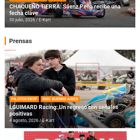
CHAQUEÑO TIERRA: Sáenz Peña recibe una
fecha clave
30 julio, 2026
E-Kart
Prensas
PILOTOS EKVP
RMC BUENOS AIRES
LGUIMARD Racing: Un regreso con señales
positivas
4 agosto, 2026
E-Kart