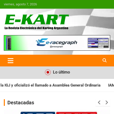
Saltar
viernes, agosto 7, 2026
al
contenido
E-Kart.com.ar | La Revista
Electrónica del Karting en
Argentina
Lo último
 Asamblea General Ordinaria
IAME SERIES ARGENTINA: Baradero r
Destacadas