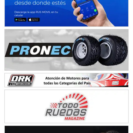
IAME SERIES ARGENTINA 6
Ramiro Tot (Asfalto)
Baradero (Buenos Aires)
KDO - F6
Ciudad de Trenque Lauquen (Asfalto)
Trenque Lauquen (Buenos Aires)
ENTRERRIANO - F6 (POSTERGADA)
Parque de la Velocidad (Asfalto)
Villaguay (Entre Ríos)
VICTORIENSE - F7
El Cerro (Tierra)
Victoria (Entre Ríos)
PATAGONICO - F6
Moto Club Reginense (Tierra)
Gral. E. Godoy (Río Negro)
CSK - F7
Juventud Unida (Tierra)
Humboldt (Santa Fe)