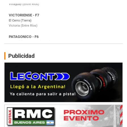
PATAGONICO - F6
Moto Club Reginense (Tierra)
Gral. E. Godoy (Río Negro)
CSK - F7
Juventud Unida (Tierra)
Humboldt (Santa Fe)
NORESTE SANTAFESINO - F6
Publicidad
Ciudad de Avellaneda (Asfalto)
Avellaneda (Santa Fe)
SUR SANTAFESINO - F4
José Samuel Sánchez (Tierra)
Rufino (Santa Fe)
TUCUMANO - F5
Juan Navarro (Asfalto)
El Timbó (Tucumán)
COBERTURA ESPECIAL DE E-KART.COM.AR
08/09-AGO