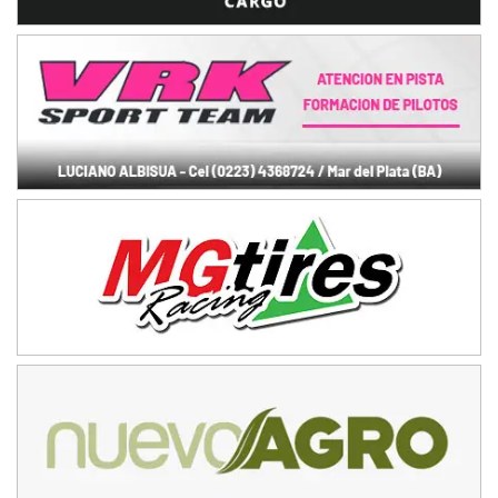
NORESTE SANTAFESINO - F6
Ciudad de Avellaneda (Asfalto)
Avellaneda (Santa Fe)
SUR SANTAFESINO - F4
José Samuel Sánchez (Tierra)
Rufino (Santa Fe)
TUCUMANO - F5
Juan Navarro (Asfalto)
El Timbó (Tucumán)