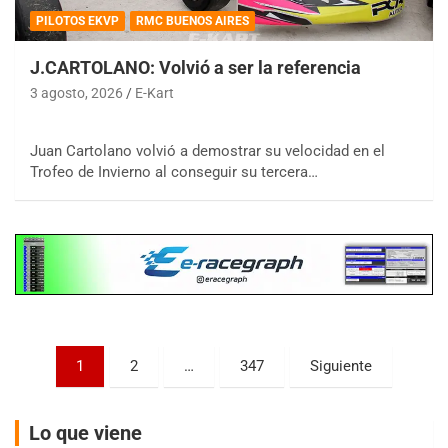
PILOTOS EKVP
RMC BUENOS AIRES
J.CARTOLANO: Volvió a ser la referencia
3 agosto, 2026
E-Kart
COBERTURA ESPECIAL DE E-KART.COM.AR
08/09-AGO
Juan Cartolano volvió a demostrar su velocidad en el
Trofeo de Invierno al conseguir su tercera…
IAME SERIES ARGENTINA 6
Ramiro Tot (Asfalto)
Baradero (Buenos Aires)
KDO - F6
Ciudad de Trenque Lauquen (Asfalto)
Trenque Lauquen (Buenos Aires)
ENTRERRIANO - F6 (POSTERGADA)
Parque de la Velocidad (Asfalto)
Paginación
1
2
…
347
Siguiente
Villaguay (Entre Ríos)
de
VICTORIENSE - F7
entradas
El Cerro (Tierra)
Lo que viene
Victoria (Entre Ríos)