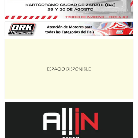
IAME SERIES ARGENTINA 6
Ramiro Tot (Asfalto)
Baradero (Buenos Aires)
KDO - F6
Ciudad de Trenque Lauquen (Asfalto)
Trenque Lauquen (Buenos Aires)
ENTRERRIANO - F6 (POSTERGADA)
Parque de la Velocidad (Asfalto)
Villaguay (Entre Ríos)
VICTORIENSE - F7
El Cerro (Tierra)
Victoria (Entre Ríos)
PATAGONICO - F6
Moto Club Reginense (Tierra)
Gral. E. Godoy (Río Negro)
CSK - F7
Juventud Unida (Tierra)
Humboldt (Santa Fe)