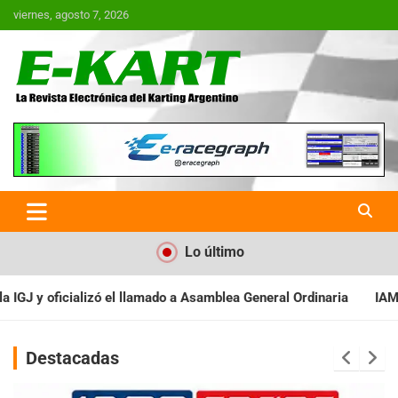
Saltar
viernes, agosto 7, 2026
al
contenido
E-Kart.com.ar | La Revista
Electrónica del Karting en
Argentina
Lo último
 Asamblea General Ordinaria
IAME SERIES ARGENTINA: Baradero r
Destacadas