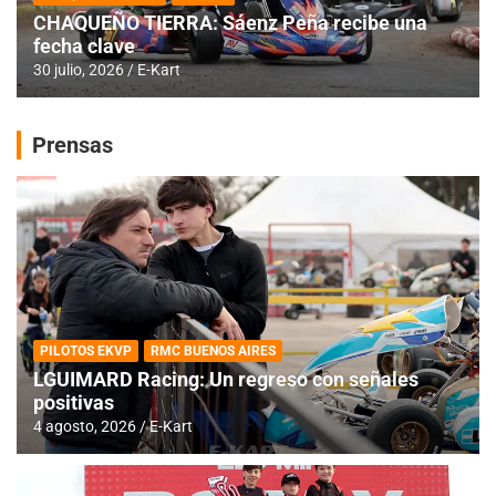
CHAQUEÑO TIERRA: Sáenz Peña recibe una
fecha clave
30 julio, 2026
E-Kart
Prensas
PILOTOS EKVP
RMC BUENOS AIRES
LGUIMARD Racing: Un regreso con señales
positivas
4 agosto, 2026
E-Kart