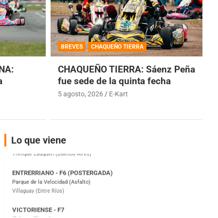
COBERTURA ESPECIAL DE E-KART.COM.AR
08/09-AGO
BREVES
CHAQUEÑO TIERRA
IAME SERIES ARGENTINA 6
Ramiro Tot (Asfalto)
NA:
CHAQUEÑO TIERRA: Sáenz Peña
Baradero (Buenos Aires)
a
fue sede de la quinta fecha
KDO - F6
5 agosto, 2026
E-Kart
Ciudad de Trenque Lauquen (Asfalto)
Trenque Lauquen (Buenos Aires)
ENTRERRIANO - F6 (POSTERGADA)
Lo que viene
Parque de la Velocidad (Asfalto)
Villaguay (Entre Ríos)
VICTORIENSE - F7
El Cerro (Tierra)
Victoria (Entre Ríos)
PATAGONICO - F6
Moto Club Reginense (Tierra)