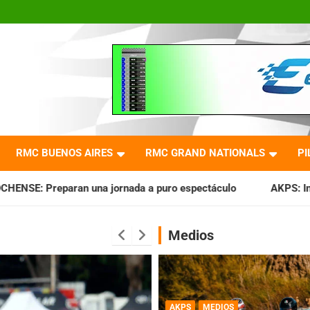
RMC BUENOS AIRES
RMC GRAND NATIONALS
PI
rnada a puro espectáculo
AKPS: Intervino la IGJ y oficiali
Medios
AKPS
MEDIOS