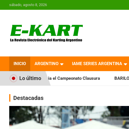
Saltar
sábado, agosto 8, 2026
al
contenido
E-Kart.com.ar | La
Revista Electrónica del
INICIO
ARGENTINO
IAME SERIES ARGENTINA
Karting en Argentina
Lo último
cia el Campeonato Clausura
BARILOCHENSE: Preparan una jo
Destacadas