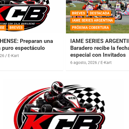
BREVES
DESTACADA
IAME SERIES ARGENTINA
NSE
BREVES
PRÓXIMA COBERTURA
HENSE: Preparan una
IAME SERIES ARGENTI
a puro espectáculo
Baradero recibe la fech
especial con Invitados
026
E-Kart
6 agosto, 2026
E-Kart