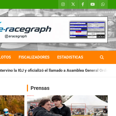
LOTOS
FISCALIZADORES
ESTADISTICAS
zó el llamado a Asamblea General Ordinaria
IAME SERIES ARGE
Prensas