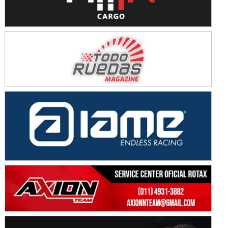
KDO - F6
Ciudad de Trenque Lauquen (Asfalto)
Trenque Lauquen (Buenos Aires)
ENTRERRIANO - F6 (POSTERGADA)
Parque de la Velocidad (Asfalto)
Villaguay (Entre Ríos)
VICTORIENSE - F7
El Cerro (Tierra)
Victoria (Entre Ríos)
PATAGONICO - F6
Moto Club Reginense (Tierra)
Gral. E. Godoy (Río Negro)
CSK - F7
Juventud Unida (Tierra)
Humboldt (Santa Fe)
NORESTE SANTAFESINO - F6
Ciudad de Avellaneda (Asfalto)