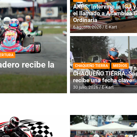
AKPS: Intervino la IGJ y 
el llamado a Asamblea 
Ordinaria
6 agosto, 2026
E-Kart
DESTACADA
INFORME CENTRAL
ios para la
RMC BUENOS AIR
CHAQUEÑO TIERRA
MEDIOS
histórica en Bar
CHAQUEÑO TIERRA: Sáe
recibe una fecha clave
4 agosto, 2026
E-Kart
30 julio, 2026
E-Kart