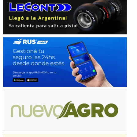
Avellaneda (Santa Fe)
SUR SANTAFESINO - F4
José Samuel Sánchez (Tierra)
Rufino (Santa Fe)
TUCUMANO - F5
Juan Navarro (Asfalto)
El Timbó (Tucumán)