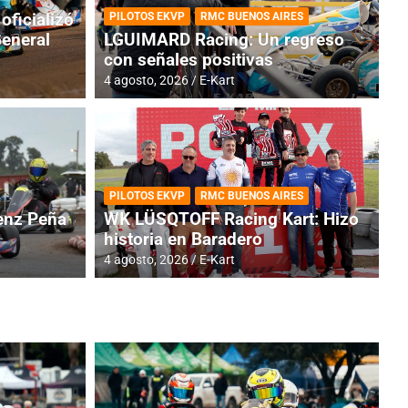
oficializó
PILOTOS EKVP
RMC BUENOS AIRES
General
LGUIMARD Racing: Un regreso
con señales positivas
4 agosto, 2026
E-Kart
RMC BUENOS AIRES
BR
ES: Cerró una jornada
I
PILOTOS EKVP
RMC BUENOS AIRES
adero
f
nz Peña
WK LÜSQTOFF Racing Kart: Hizo
historia en Baradero
6 a
4 agosto, 2026
E-Kart