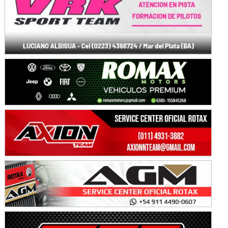
Baradero (Buenos Aires)
KDO - F6
Ciudad de Trenque Lauquen (Asfalto)
Trenque Lauquen (Buenos Aires)
ENTRERRIANO - F6 (POSTERGADA)
Parque de la Velocidad (Asfalto)
Villaguay (Entre Ríos)
VICTORIENSE - F7
El Cerro (Tierra)
Victoria (Entre Ríos)
PATAGONICO - F6
Moto Club Reginense (Tierra)
Gral. E. Godoy (Río Negro)
CSK - F7
Juventud Unida (Tierra)
Humboldt (Santa Fe)
NORESTE SANTAFESINO - F6
Ciudad de Avellaneda (Asfalto)