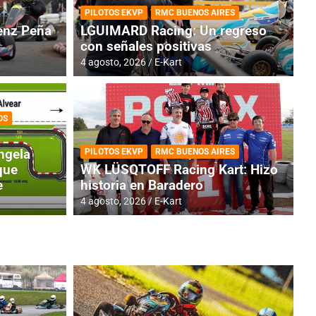
PILOTOS EKVP
RMC BUENOS AIRES
nz Peña
LGUIMARD Racing: Un regreso
con señales positivas
4 agosto, 2026
E-Kart
OS
TINA
DE
GENTINA: Horarios para la
R
ngela
PILOTOS EKVP
RMC BUENOS AIRES
dos
h
que
WK LÜSQTOFF Racing Kart: Hizo
e
historia en Baradero
4 a
4 agosto, 2026
E-Kart