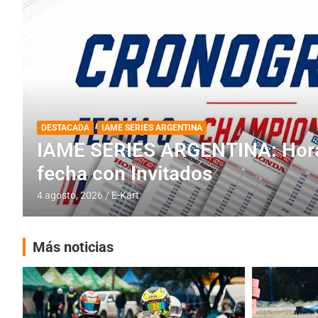
DESTACADA
INFORME CENTRAL
RMC BUENOS AIRES
RMC BUENOS AIRES: Cerró una
histórica en Baradero
4 agosto, 2026
E-Kart
Más noticias