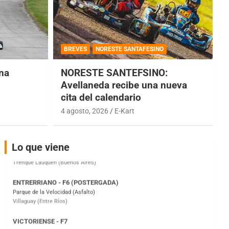
COBERTURA ESPECIAL DE E-KART.COM.AR
08/09-AGO
BREVES
NORESTE SANTAFESINO
IAME SERIES ARGENTINA 6
una
NORESTE SANTEFSINO:
Ramiro Tot (Asfalto)
Baradero (Buenos Aires)
Avellaneda recibe una nueva
cita del calendario
KDO - F6
4 agosto, 2026
E-Kart
Ciudad de Trenque Lauquen (Asfalto)
Trenque Lauquen (Buenos Aires)
ENTRERRIANO - F6 (POSTERGADA)
Lo que viene
Parque de la Velocidad (Asfalto)
Villaguay (Entre Ríos)
VICTORIENSE - F7
El Cerro (Tierra)
Victoria (Entre Ríos)
PATAGONICO - F6
Moto Club Reginense (Tierra)