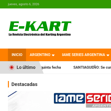
Saltar
jueves, agosto 6, 2026
al
contenido
E-Kart.com.ar | La
Revista Electrónica del
INICIO
ARGENTINO
IAME SERIES ARGENTINA
Karting en Argentina
Lo último
 quinta fecha
SANTIAGUEÑO: Se cumplió con la quinta fec
Destacadas