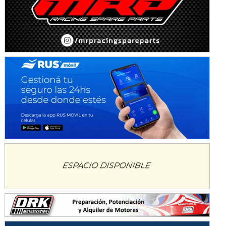
Avellaneda (Santa Fe)
SUR SANTAFESINO - F4
José Samuel Sánchez (Tierra)
Rufino (Santa Fe)
TUCUMANO - F5
Juan Navarro (Asfalto)
El Timbó (Tucumán)