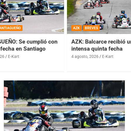
ANTIAGUEÑO
AZK
BREVES
UEÑO: Se cumplió con
AZK: Balcarce recibió 
 fecha en Santiago
intensa quinta fecha
026
E-Kart
4 agosto, 2026
E-Kart