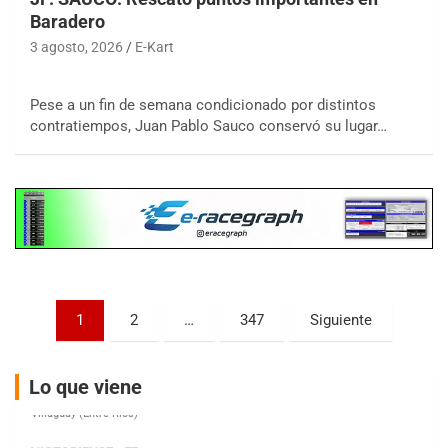
Baradero
3 agosto, 2026
E-Kart
COBERTURA ESPECIAL DE E-KART.COM.AR
08/09-AGO
Pese a un fin de semana condicionado por distintos
contratiempos, Juan Pablo Sauco conservó su lugar…
IAME SERIES ARGENTINA 6
Ramiro Tot (Asfalto)
Baradero (Buenos Aires)
KDO - F6
Ciudad de Trenque Lauquen (Asfalto)
Trenque Lauquen (Buenos Aires)
ENTRERRIANO - F6 (POSTERGADA)
Parque de la Velocidad (Asfalto)
Paginación
Villaguay (Entre Ríos)
1
2
…
347
Siguiente
de
VICTORIENSE - F7
entradas
El Cerro (Tierra)
Lo que viene
Victoria (Entre Ríos)
PATAGONICO - F6