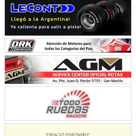
Baradero (Buenos Aires)
KDO - F6
Ciudad de Trenque Lauquen (Asfalto)
Trenque Lauquen (Buenos Aires)
ENTRERRIANO - F6 (POSTERGADA)
Parque de la Velocidad (Asfalto)
Villaguay (Entre Ríos)
VICTORIENSE - F7
El Cerro (Tierra)
Victoria (Entre Ríos)
PATAGONICO - F6
Moto Club Reginense (Tierra)
Gral. E. Godoy (Río Negro)
CSK - F7
Juventud Unida (Tierra)
Humboldt (Santa Fe)
NORESTE SANTAFESINO - F6
Ciudad de Avellaneda (Asfalto)