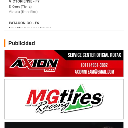
Moto Club Reginense (Tierra)
Gral. E. Godoy (Río Negro)
CSK - F7
Juventud Unida (Tierra)
Humboldt (Santa Fe)
NORESTE SANTAFESINO - F6
Publicidad
Ciudad de Avellaneda (Asfalto)
Avellaneda (Santa Fe)
SUR SANTAFESINO - F4
José Samuel Sánchez (Tierra)
Rufino (Santa Fe)
TUCUMANO - F5
Juan Navarro (Asfalto)
El Timbó (Tucumán)
COBERTURA ESPECIAL DE E-KART.COM.AR
08/09-AGO
IAME SERIES ARGENTINA 6
Ramiro Tot (Asfalto)