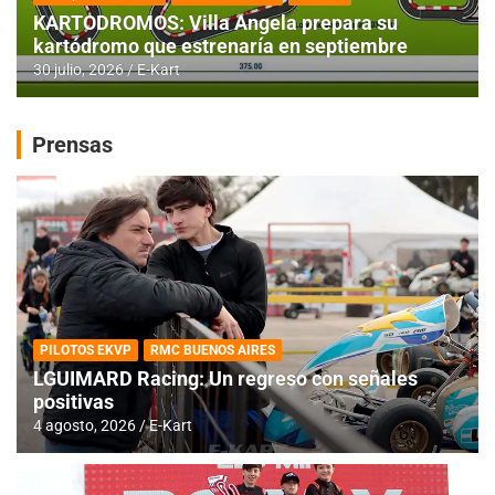
KARTODROMOS: Villa Angela prepara su
kartódromo que estrenaría en septiembre
30 julio, 2026
E-Kart
Prensas
PILOTOS EKVP
RMC BUENOS AIRES
LGUIMARD Racing: Un regreso con señales
positivas
4 agosto, 2026
E-Kart