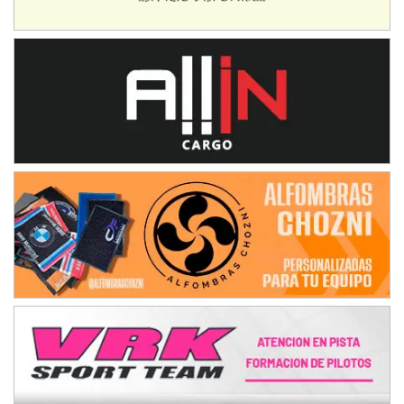
Avellaneda (Santa Fe)
SUR SANTAFESINO - F4
José Samuel Sánchez (Tierra)
Rufino (Santa Fe)
TUCUMANO - F5
Juan Navarro (Asfalto)
El Timbó (Tucumán)