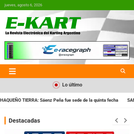
Saltar
jueves, agosto 6, 2026
al
contenido
E-Kart.com.ar | La Revista
Electrónica del Karting en
Argentina
Lo último
 sede de la quinta fecha
SANTIAGUEÑO: Se cumplió con la qu
Destacadas