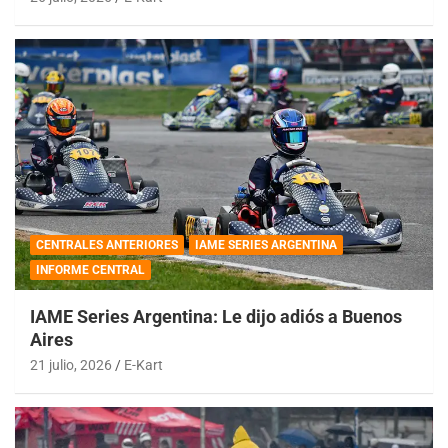
CENTRALES ANTERIORES
IAME SERIES ARGENTINA
INFORME CENTRAL
IAME Series Argentina: Le dijo adiós a Buenos
Aires
21 julio, 2026
E-Kart