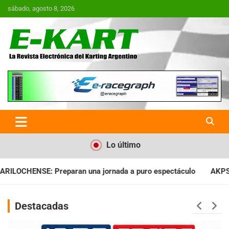
Saltar
sábado, agosto 8, 2026
al
contenido
E-Kart.com.ar | La Revista
Electrónica del Karting en
Argentina
Lo último
nada a puro espectáculo
AKPS: Intervino la IGJ y oficializó e
Destacadas