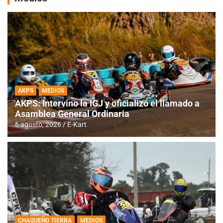
AKPS
MEDIOS
AKPS: Intervino la IGJ y oficializó el llamado a
Asamblea General Ordinaria
6 agosto, 2026
E-Kart
CHAQUEÑO TIERRA
MEDIOS