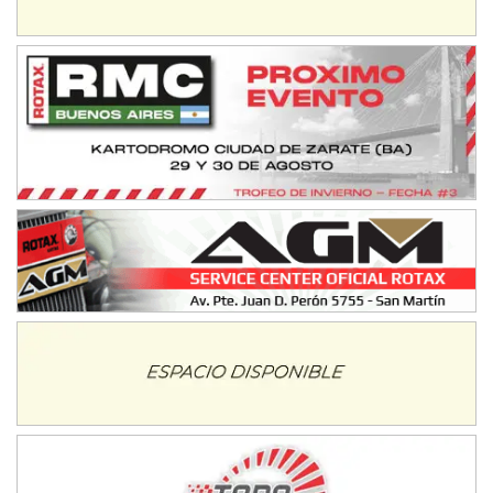
IAME SERIES ARGENTINA 6
Ramiro Tot (Asfalto)
Baradero (Buenos Aires)
KDO - F6
Ciudad de Trenque Lauquen (Asfalto)
Trenque Lauquen (Buenos Aires)
ENTRERRIANO - F6 (POSTERGADA)
Parque de la Velocidad (Asfalto)
Villaguay (Entre Ríos)
VICTORIENSE - F7
El Cerro (Tierra)
Victoria (Entre Ríos)
PATAGONICO - F6
Moto Club Reginense (Tierra)
Gral. E. Godoy (Río Negro)
CSK - F7
Juventud Unida (Tierra)