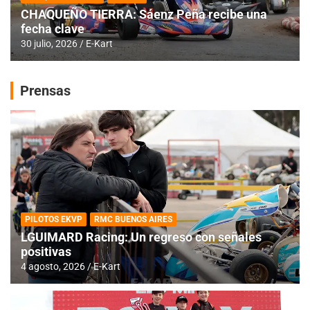
CHAQUEÑO TIERRA: Sáenz Peña recibe una
fecha clave
30 julio, 2026
E-Kart
Prensas
PILOTOS EKVP
RMC BUENOS AIRES
LGUIMARD Racing: Un regreso con señales
positivas
4 agosto, 2026
E-Kart