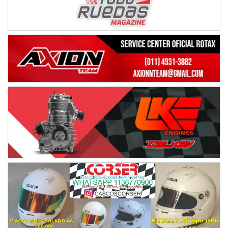
Humboldt (Santa Fe)
NORESTE SANTAFESINO - F6
Ciudad de Avellaneda (Asfalto)
Avellaneda (Santa Fe)
SUR SANTAFESINO - F4
José Samuel Sánchez (Tierra)
Rufino (Santa Fe)
TUCUMANO - F5
Juan Navarro (Asfalto)
El Timbó (Tucumán)