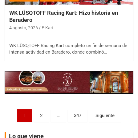
WK LÜSQTOFF Racing Kart: Hizo historia en
Baradero
4 agosto, 2026
E-Kart
COBERTURA ESPECIAL DE E-KART.COM.AR
WK LÜSQTOFF Racing Kart completó un fin de semana de
08/09-AGO
intensa actividad en Baradero, donde combinó…
IAME SERIES ARGENTINA 6
Ramiro Tot (Asfalto)
Baradero (Buenos Aires)
KDO - F6
Ciudad de Trenque Lauquen (Asfalto)
Trenque Lauquen (Buenos Aires)
ENTRERRIANO - F6 (POSTERGADA)
Parque de la Velocidad (Asfalto)
Paginación
1
2
…
347
Siguiente
Villaguay (Entre Ríos)
de
VICTORIENSE - F7
entradas
Lo que viene
El Cerro (Tierra)