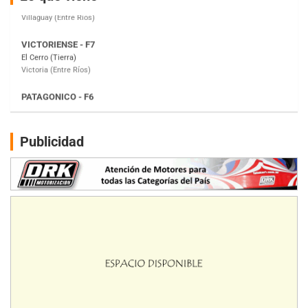
Victoria (Entre Ríos)
PATAGONICO - F6
Moto Club Reginense (Tierra)
Gral. E. Godoy (Río Negro)
CSK - F7
Juventud Unida (Tierra)
Humboldt (Santa Fe)
NORESTE SANTAFESINO - F6
Publicidad
Ciudad de Avellaneda (Asfalto)
Avellaneda (Santa Fe)
SUR SANTAFESINO - F4
José Samuel Sánchez (Tierra)
Rufino (Santa Fe)
TUCUMANO - F5
Juan Navarro (Asfalto)
El Timbó (Tucumán)
COBERTURA ESPECIAL DE E-KART.COM.AR
08/09-AGO