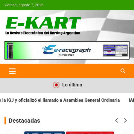
Saltar
viernes, agosto 7, 2026
al
contenido
E-Kart.com.ar | La Revista
Electrónica del Karting en
Argentina
Lo último
a Asamblea General Ordinaria
IAME SERIES ARGENTINA: Baradero 
Destacadas