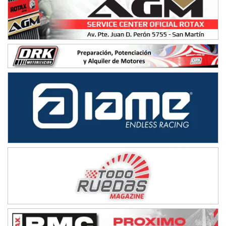
NORESTE SANTAFESINO - F6
Ciudad de Avellaneda (Asfalto)
Avellaneda (Santa Fe)
SUR SANTAFESINO - F4
José Samuel Sánchez (Tierra)
Rufino (Santa Fe)
TUCUMANO - F5
Juan Navarro (Asfalto)
El Timbó (Tucumán)