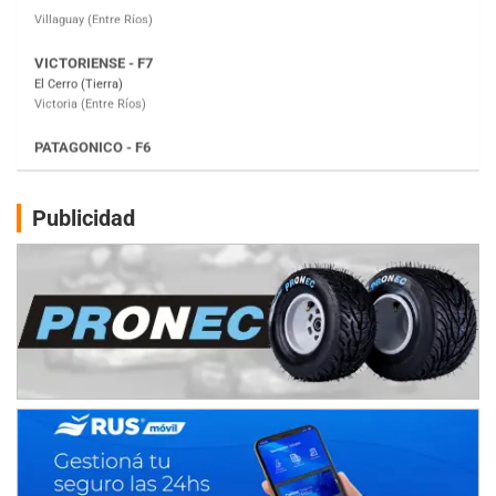
Victoria (Entre Ríos)
PATAGONICO - F6
Moto Club Reginense (Tierra)
Gral. E. Godoy (Río Negro)
CSK - F7
Juventud Unida (Tierra)
Humboldt (Santa Fe)
NORESTE SANTAFESINO - F6
Publicidad
Ciudad de Avellaneda (Asfalto)
Avellaneda (Santa Fe)
SUR SANTAFESINO - F4
José Samuel Sánchez (Tierra)
Rufino (Santa Fe)
TUCUMANO - F5
Juan Navarro (Asfalto)
El Timbó (Tucumán)
COBERTURA ESPECIAL DE E-KART.COM.AR
08/09-AGO