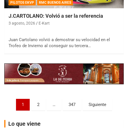
PILOTOS EKVP
RMC BUENOS AIRES
J.CARTOLANO: Volvió a ser la referencia
3 agosto, 2026
E-Kart
COBERTURA ESPECIAL DE E-KART.COM.AR
Juan Cartolano volvió a demostrar su velocidad en el
08/09-AGO
Trofeo de Invierno al conseguir su tercera…
IAME SERIES ARGENTINA 6
Ramiro Tot (Asfalto)
Baradero (Buenos Aires)
KDO - F6
Ciudad de Trenque Lauquen (Asfalto)
Trenque Lauquen (Buenos Aires)
ENTRERRIANO - F6 (POSTERGADA)
Paginación
Parque de la Velocidad (Asfalto)
1
2
…
347
Siguiente
Villaguay (Entre Ríos)
de
VICTORIENSE - F7
entradas
Lo que viene
El Cerro (Tierra)