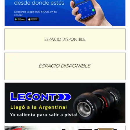
IAME SERIES ARGENTINA 6
Ramiro Tot (Asfalto)
Baradero (Buenos Aires)
KDO - F6
Ciudad de Trenque Lauquen (Asfalto)
Trenque Lauquen (Buenos Aires)
ENTRERRIANO - F6 (POSTERGADA)
Parque de la Velocidad (Asfalto)
Villaguay (Entre Ríos)
VICTORIENSE - F7
El Cerro (Tierra)
Victoria (Entre Ríos)
PATAGONICO - F6
Moto Club Reginense (Tierra)
Gral. E. Godoy (Río Negro)
CSK - F7
Juventud Unida (Tierra)
Humboldt (Santa Fe)