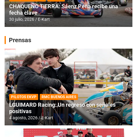
CHAQUEÑO TIERRA: Sáenz Peña recibe una
fecha clave
30 julio, 2026
E-Kart
Prensas
PILOTOS EKVP
RMC BUENOS AIRES
LGUIMARD Racing: Un regreso con señales
positivas
4 agosto, 2026
E-Kart