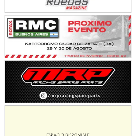
NORESTE SANTAFESINO - F6
Ciudad de Avellaneda (Asfalto)
Avellaneda (Santa Fe)
SUR SANTAFESINO - F4
José Samuel Sánchez (Tierra)
Rufino (Santa Fe)
TUCUMANO - F5
Juan Navarro (Asfalto)
El Timbó (Tucumán)