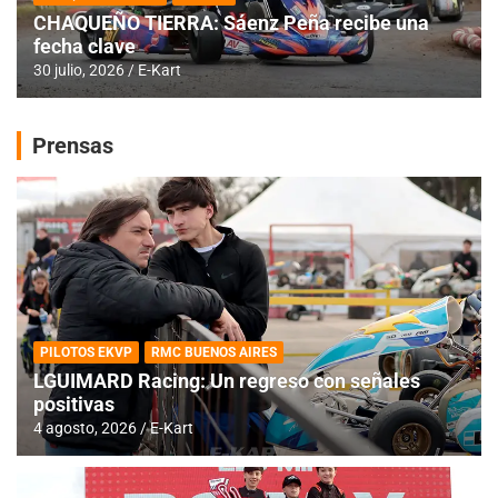
CHAQUEÑO TIERRA: Sáenz Peña recibe una
fecha clave
30 julio, 2026
E-Kart
Prensas
PILOTOS EKVP
RMC BUENOS AIRES
LGUIMARD Racing: Un regreso con señales
positivas
4 agosto, 2026
E-Kart