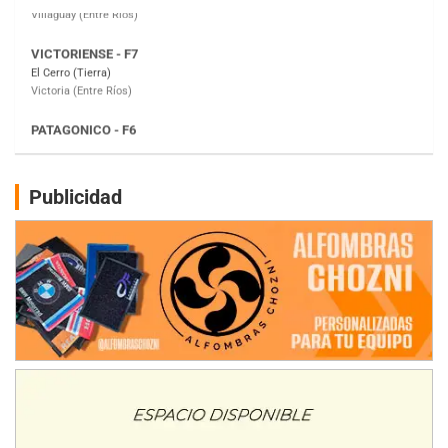
PATAGONICO - F6
Moto Club Reginense (Tierra)
Gral. E. Godoy (Río Negro)
CSK - F7
Juventud Unida (Tierra)
Humboldt (Santa Fe)
NORESTE SANTAFESINO - F6
Ciudad de Avellaneda (Asfalto)
Publicidad
Avellaneda (Santa Fe)
SUR SANTAFESINO - F4
José Samuel Sánchez (Tierra)
Rufino (Santa Fe)
TUCUMANO - F5
Juan Navarro (Asfalto)
El Timbó (Tucumán)
COBERTURA ESPECIAL DE E-KART.COM.AR
08/09-AGO