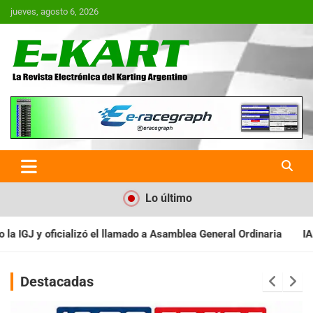
Saltar
jueves, agosto 6, 2026
al
contenido
E-Kart.com.ar | La Revista
Electrónica del Karting en
Argentina
Lo último
blea General Ordinaria
IAME SERIES ARGENTINA: Baradero recibe
Destacadas