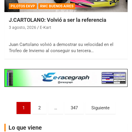
PILOTOS EKVP
RMC BUENOS AIRES
J.CARTOLANO: Volvió a ser la referencia
3 agosto, 2026
E-Kart
COBERTURA ESPECIAL DE E-KART.COM.AR
08/09-AGO
Juan Cartolano volvió a demostrar su velocidad en el
IAME SERIES ARGENTINA 6
Trofeo de Invierno al conseguir su tercera…
Ramiro Tot (Asfalto)
Baradero (Buenos Aires)
KDO - F6
Ciudad de Trenque Lauquen (Asfalto)
Trenque Lauquen (Buenos Aires)
ENTRERRIANO - F6 (POSTERGADA)
Parque de la Velocidad (Asfalto)
Villaguay (Entre Ríos)
Paginación
1
2
…
347
Siguiente
de
VICTORIENSE - F7
El Cerro (Tierra)
entradas
Victoria (Entre Ríos)
Lo que viene