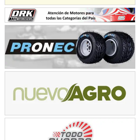
IAME SERIES ARGENTINA 6
Ramiro Tot (Asfalto)
Baradero (Buenos Aires)
KDO - F6
Ciudad de Trenque Lauquen (Asfalto)
Trenque Lauquen (Buenos Aires)
ENTRERRIANO - F6 (POSTERGADA)
Parque de la Velocidad (Asfalto)
Villaguay (Entre Ríos)
VICTORIENSE - F7
El Cerro (Tierra)
Victoria (Entre Ríos)
PATAGONICO - F6
Moto Club Reginense (Tierra)
Gral. E. Godoy (Río Negro)
CSK - F7
Juventud Unida (Tierra)
Humboldt (Santa Fe)