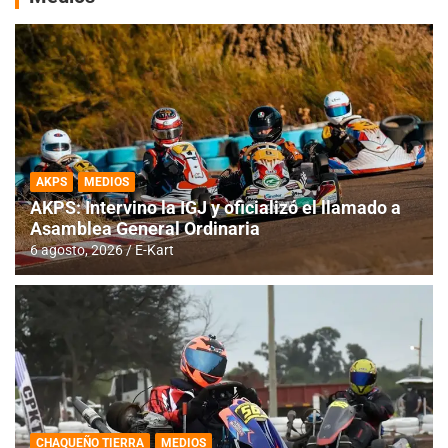
AKPS
MEDIOS
AKPS: Intervino la IGJ y oficializó el llamado a
Asamblea General Ordinaria
6 agosto, 2026
E-Kart
CHAQUEÑO TIERRA
MEDIOS