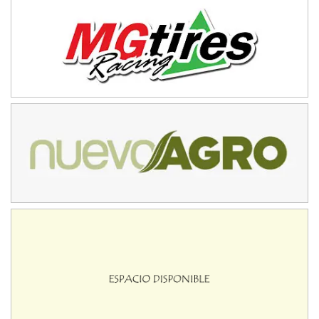
Baradero (Buenos Aires)
KDO - F6
Ciudad de Trenque Lauquen (Asfalto)
Trenque Lauquen (Buenos Aires)
ENTRERRIANO - F6 (POSTERGADA)
Parque de la Velocidad (Asfalto)
Villaguay (Entre Ríos)
VICTORIENSE - F7
El Cerro (Tierra)
Victoria (Entre Ríos)
PATAGONICO - F6
Moto Club Reginense (Tierra)
Gral. E. Godoy (Río Negro)
CSK - F7
Juventud Unida (Tierra)
Humboldt (Santa Fe)
NORESTE SANTAFESINO - F6