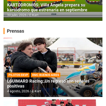
KARTODROMOS: Villa Angela prepara su
kartódromo que estrenaría en septiembre
30 julio, 2026
E-Kart
Prensas
PILOTOS EKVP
RMC BUENOS AIRES
LGUIMARD Racing: Un regreso con señales
positivas
4 agosto, 2026
E-Kart