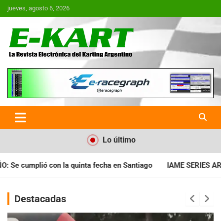
Saltar
jueves, agosto 6, 2026
al
contenido
E-Kart.com.ar | La Revista
Electrónica del Karting en
Argentina
Lo último
a en Santiago
IAME SERIES ARGENTINA: Horarios para la fecha
Destacadas