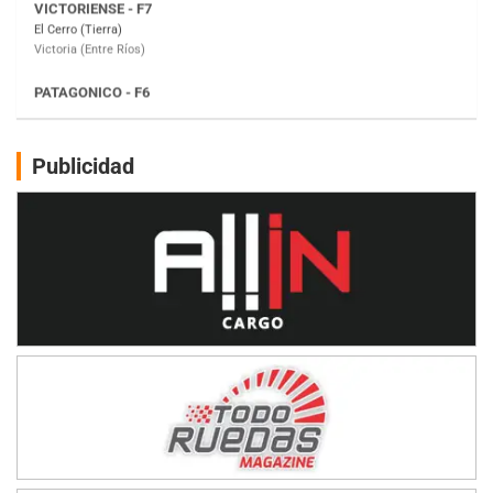
Moto Club Reginense (Tierra)
Gral. E. Godoy (Río Negro)
CSK - F7
Juventud Unida (Tierra)
Humboldt (Santa Fe)
NORESTE SANTAFESINO - F6
Publicidad
Ciudad de Avellaneda (Asfalto)
Avellaneda (Santa Fe)
SUR SANTAFESINO - F4
José Samuel Sánchez (Tierra)
Rufino (Santa Fe)
TUCUMANO - F5
Juan Navarro (Asfalto)
El Timbó (Tucumán)
COBERTURA ESPECIAL DE E-KART.COM.AR
08/09-AGO
IAME SERIES ARGENTINA 6
Ramiro Tot (Asfalto)