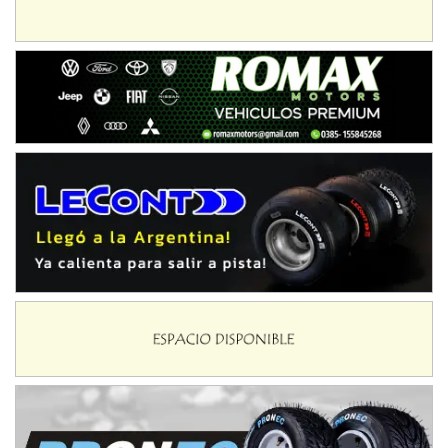
Ciudad de Avellaneda (Asfalto)
Avellaneda (Santa Fe)
SUR SANTAFESINO - F4
José Samuel Sánchez (Tierra)
Rufino (Santa Fe)
TUCUMANO - F5
Juan Navarro (Asfalto)
El Timbó (Tucumán)