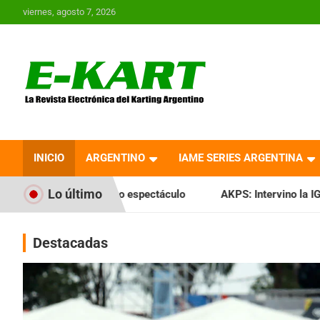
Saltar
viernes, agosto 7, 2026
al
contenido
E-Kart.com.ar | La
Revista Electrónica del
INICIO
ARGENTINO
IAME SERIES ARGENTINA
Karting en Argentina
Lo último
ro espectáculo
AKPS: Intervino la IGJ y oficializó el llama
Destacadas