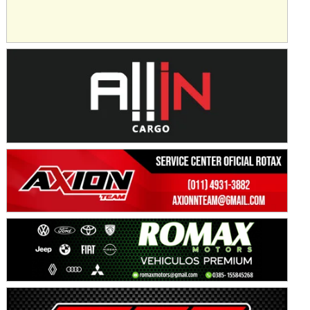
KDO - F6
Ciudad de Trenque Lauquen (Asfalto)
Trenque Lauquen (Buenos Aires)
ENTRERRIANO - F6 (POSTERGADA)
Parque de la Velocidad (Asfalto)
Villaguay (Entre Ríos)
VICTORIENSE - F7
El Cerro (Tierra)
Victoria (Entre Ríos)
PATAGONICO - F6
Moto Club Reginense (Tierra)
Gral. E. Godoy (Río Negro)
CSK - F7
Juventud Unida (Tierra)
Humboldt (Santa Fe)
NORESTE SANTAFESINO - F6
Ciudad de Avellaneda (Asfalto)