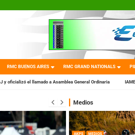
RMC BUENOS AIRES
RMC GRAND NATIONALS
PI
do a Asamblea General Ordinaria
IAME SERIES ARGENTINA: Bar
Medios
AKPS
MEDIOS