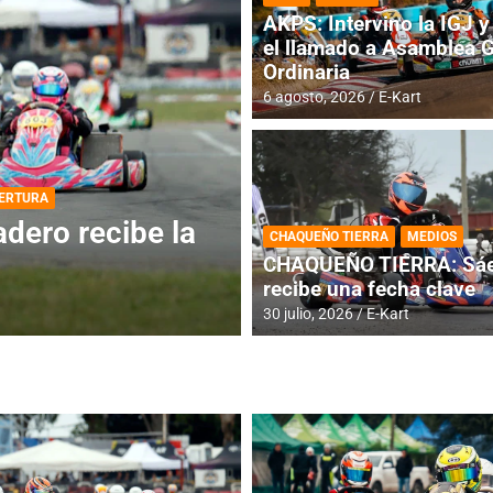
AKPS: Intervino la IGJ y 
el llamado a Asamblea 
Ordinaria
6 agosto, 2026
E-Kart
DESTACADA
INFORME CENTRAL
ios para la
RMC BUENOS AIR
CHAQUEÑO TIERRA
MEDIOS
histórica en Bar
CHAQUEÑO TIERRA: Sáe
recibe una fecha clave
4 agosto, 2026
E-Kart
30 julio, 2026
E-Kart