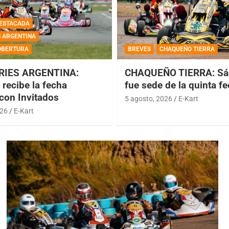
ESTACADA
S ARGENTINA
OBERTURA
BREVES
CHAQUEÑO TIERRA
RIES ARGENTINA:
CHAQUEÑO TIERRA: Sá
recibe la fecha
fue sede de la quinta f
 con Invitados
5 agosto, 2026
E-Kart
026
E-Kart