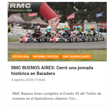
DESTACADA
INFORME CENTRAL
RMC BUENOS AIRES
RMC BUENOS AIRES: Cerró una jornada
histórica en Baradero
4 agosto, 2026
E-Kart
RMC Buenos Aires completó el Evento #2 del Trofeo de
Invierno en el Kartódromo «Ramiro Tot»…