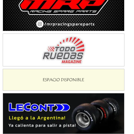
Avellaneda (Santa Fe)
SUR SANTAFESINO - F4
José Samuel Sánchez (Tierra)
Rufino (Santa Fe)
TUCUMANO - F5
Juan Navarro (Asfalto)
El Timbó (Tucumán)