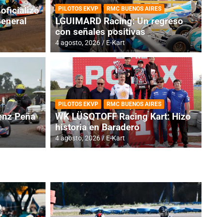
oficializó
PILOTOS EKVP
RMC BUENOS AIRES
General
LGUIMARD Racing: Un regreso
con señales positivas
4 agosto, 2026
E-Kart
RMC BUENOS AIRES
BR
ES: Cerró una jornada
I
PILOTOS EKVP
RMC BUENOS AIRES
adero
f
nz Peña
WK LÜSQTOFF Racing Kart: Hizo
historia en Baradero
6 a
4 agosto, 2026
E-Kart