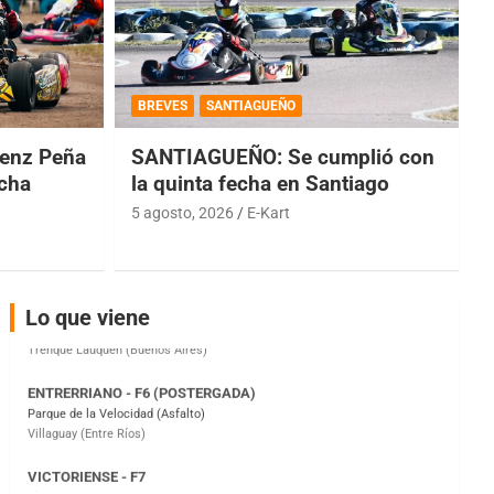
COBERTURA ESPECIAL DE E-KART.COM.AR
08/09-AGO
BREVES
SANTIAGUEÑO
IAME SERIES ARGENTINA 6
enz Peña
SANTIAGUEÑO: Se cumplió con
Ramiro Tot (Asfalto)
Baradero (Buenos Aires)
echa
la quinta fecha en Santiago
5 agosto, 2026
E-Kart
KDO - F6
Ciudad de Trenque Lauquen (Asfalto)
Trenque Lauquen (Buenos Aires)
ENTRERRIANO - F6 (POSTERGADA)
Lo que viene
Parque de la Velocidad (Asfalto)
Villaguay (Entre Ríos)
VICTORIENSE - F7
El Cerro (Tierra)
Victoria (Entre Ríos)
PATAGONICO - F6
Moto Club Reginense (Tierra)