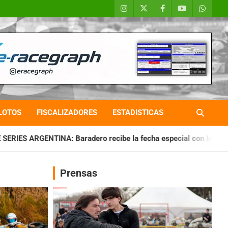
LOTOS
FISCALIZADORES
ESTADISTICAS
adero recibe la fecha especial con Invitados
CHAQUEÑO TIE
Prensas