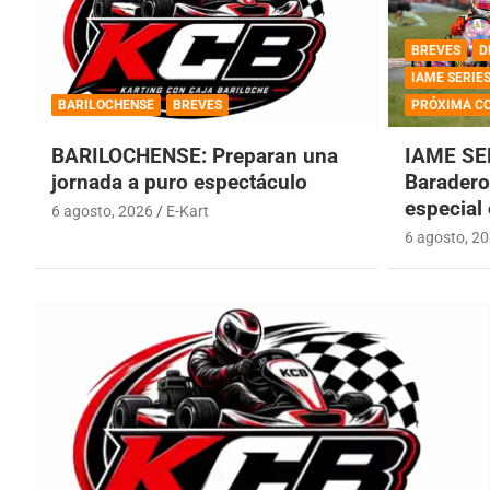
BREVES
D
IAME SERIE
BARILOCHENSE
BREVES
PRÓXIMA C
BARILOCHENSE: Preparan una
IAME SE
jornada a puro espectáculo
Baradero 
especial
6 agosto, 2026
E-Kart
6 agosto, 2