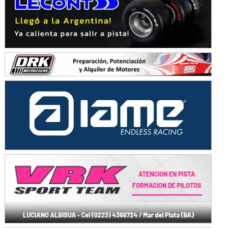
Avellaneda (Santa Fe)
SUR SANTAFESINO - F4
José Samuel Sánchez (Tierra)
Rufino (Santa Fe)
TUCUMANO - F5
Juan Navarro (Asfalto)
El Timbó (Tucumán)