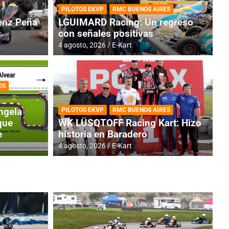
PILOTOS EKVP
RMC BUENOS AIRES
nz Peña
LGUIMARD Racing: Un regreso
con señales positivas
4 agosto, 2026
E-Kart
OS
RMC BUENOS AIRES
BR
ES: Cerró una jornada
I
ngela
PILOTOS EKVP
RMC BUENOS AIRES
adero
f
que
WK LÜSQTOFF Racing Kart: Hizo
e
historia en Baradero
6 a
4 agosto, 2026
E-Kart