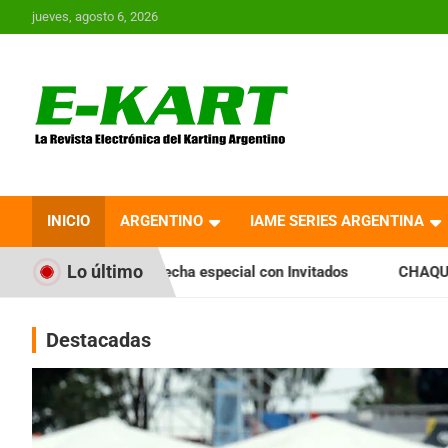
Saltar
jueves, agosto 6, 2026
al
contenido
E-Kart.com.ar | La
Revista Electrónica del
INICIO
ARGENTINO
IAME SERIES ARGENTINA
Karting en Argentina
Lo último
cha especial con Invitados
CHAQUEÑO TIERRA: Sáenz Peña f
Destacadas