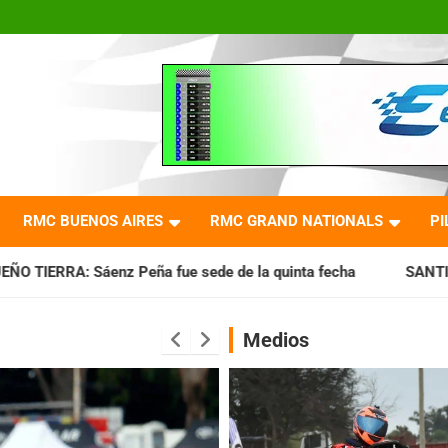
RMC BUENOS AIRES
RMC GRAND NATIONALS
PI
ue sede de la quinta fecha
SANTIAGUEÑO: Se cumplió con 
Medios