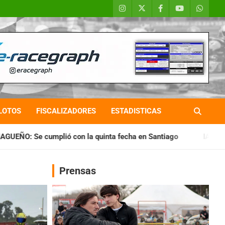
LOTOS
FISCALIZADORES
ESTADISTICAS
la quinta fecha en Santiago
IAME SERIES ARGENTINA: Horari
Prensas