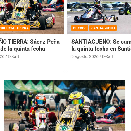
HAQUEÑO TIERRA
BREVES
SANTIAGUEÑO
O TIERRA: Sáenz Peña
SANTIAGUEÑO: Se cump
de la quinta fecha
la quinta fecha en Sant
026
E-Kart
5 agosto, 2026
E-Kart