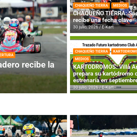
CHAQUEÑO TIERRA
MEDIOS
CHAQUEÑO TIERRA: Sáe
recibe una fecha clave
30 julio, 2026
E-Kart
CHAQUEÑO TIERRA
KARTODROM
DESTACADA
INFORME CENTRAL
MEDIOS
ios para la
RMC BUENOS AIR
KARTODROMOS: Villa A
histórica en Bar
prepara su kartódromo 
estrenaría en septiembr
4 agosto, 2026
E-Kart
30 julio, 2026
E-Kart