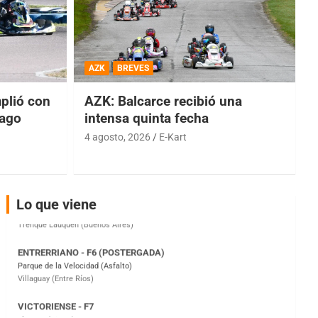
COBERTURA ESPECIAL DE E-KART.COM.AR
08/09-AGO
AZK
BREVES
IAME SERIES ARGENTINA 6
Ramiro Tot (Asfalto)
lió con
AZK: Balcarce recibió una
Baradero (Buenos Aires)
iago
intensa quinta fecha
KDO - F6
4 agosto, 2026
E-Kart
Ciudad de Trenque Lauquen (Asfalto)
Trenque Lauquen (Buenos Aires)
ENTRERRIANO - F6 (POSTERGADA)
Lo que viene
Parque de la Velocidad (Asfalto)
Villaguay (Entre Ríos)
VICTORIENSE - F7
El Cerro (Tierra)
Victoria (Entre Ríos)
PATAGONICO - F6
Moto Club Reginense (Tierra)