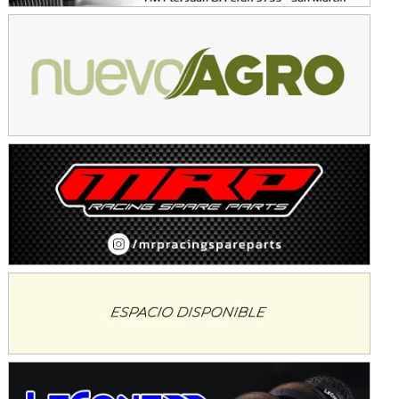
KDO - F6
Ciudad de Trenque Lauquen (Asfalto)
Trenque Lauquen (Buenos Aires)
ENTRERRIANO - F6 (POSTERGADA)
Parque de la Velocidad (Asfalto)
Villaguay (Entre Ríos)
VICTORIENSE - F7
El Cerro (Tierra)
Victoria (Entre Ríos)
PATAGONICO - F6
Moto Club Reginense (Tierra)
Gral. E. Godoy (Río Negro)
CSK - F7
Juventud Unida (Tierra)
Humboldt (Santa Fe)
NORESTE SANTAFESINO - F6
Ciudad de Avellaneda (Asfalto)