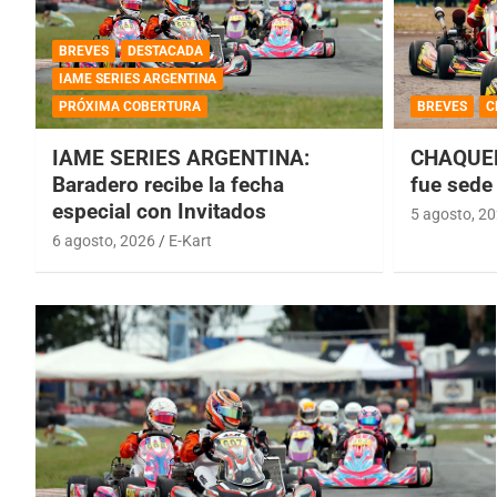
BREVES
DESTACADA
IAME SERIES ARGENTINA
PRÓXIMA COBERTURA
BREVES
C
IAME SERIES ARGENTINA:
CHAQUEÑ
Baradero recibe la fecha
fue sede 
especial con Invitados
5 agosto, 2
6 agosto, 2026
E-Kart