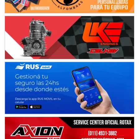
IAME SERIES ARGENTINA 6
Ramiro Tot (Asfalto)
Baradero (Buenos Aires)
KDO - F6
Ciudad de Trenque Lauquen (Asfalto)
Trenque Lauquen (Buenos Aires)
ENTRERRIANO - F6 (POSTERGADA)
Parque de la Velocidad (Asfalto)
Villaguay (Entre Ríos)
VICTORIENSE - F7
El Cerro (Tierra)
Victoria (Entre Ríos)
PATAGONICO - F6
Moto Club Reginense (Tierra)
Gral. E. Godoy (Río Negro)
CSK - F7
Juventud Unida (Tierra)
Humboldt (Santa Fe)