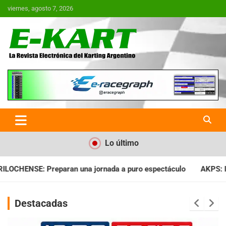
Saltar
viernes, agosto 7, 2026
al
contenido
E-Kart.com.ar | La Revista
Electrónica del Karting en
Argentina
Lo último
da a puro espectáculo
AKPS: Intervino la IGJ y oficializó el 
Destacadas