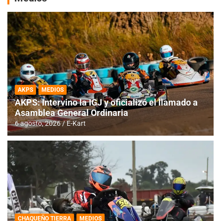
AKPS
MEDIOS
AKPS: Intervino la IGJ y oficializó el llamado a
Asamblea General Ordinaria
6 agosto, 2026
E-Kart
CHAQUEÑO TIERRA
MEDIOS