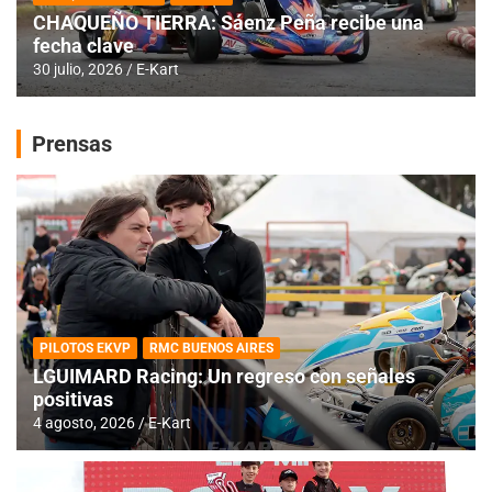
CHAQUEÑO TIERRA: Sáenz Peña recibe una
fecha clave
30 julio, 2026
E-Kart
Prensas
PILOTOS EKVP
RMC BUENOS AIRES
LGUIMARD Racing: Un regreso con señales
positivas
4 agosto, 2026
E-Kart