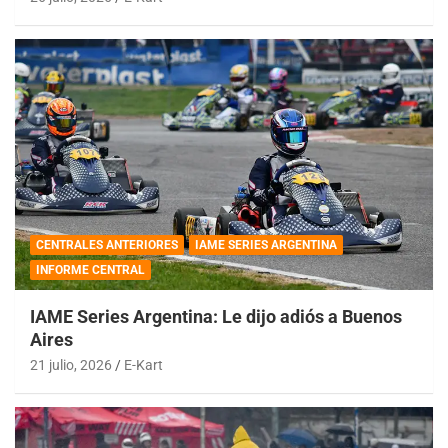
CENTRALES ANTERIORES
IAME SERIES ARGENTINA
INFORME CENTRAL
IAME Series Argentina: Le dijo adiós a Buenos
Aires
21 julio, 2026
E-Kart