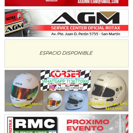
NORESTE SANTAFESINO - F6
Ciudad de Avellaneda (Asfalto)
Avellaneda (Santa Fe)
SUR SANTAFESINO - F4
José Samuel Sánchez (Tierra)
Rufino (Santa Fe)
TUCUMANO - F5
Juan Navarro (Asfalto)
El Timbó (Tucumán)