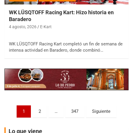
WK LÜSQTOFF Racing Kart: Hizo historia en
Baradero
4 agosto, 2026
E-Kart
COBERTURA ESPECIAL DE E-KART.COM.AR
WK LÜSQTOFF Racing Kart completó un fin de semana de
08/09-AGO
intensa actividad en Baradero, donde combinó…
IAME SERIES ARGENTINA 6
Ramiro Tot (Asfalto)
Baradero (Buenos Aires)
KDO - F6
Ciudad de Trenque Lauquen (Asfalto)
Trenque Lauquen (Buenos Aires)
ENTRERRIANO - F6 (POSTERGADA)
Parque de la Velocidad (Asfalto)
Paginación
1
2
…
347
Siguiente
Villaguay (Entre Ríos)
de
VICTORIENSE - F7
entradas
El Cerro (Tierra)
Lo que viene