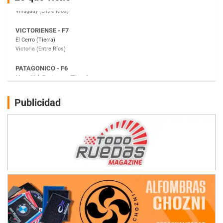
Victoria (Entre Ríos)
PATAGONICO - F6
Moto Club Reginense (Tierra)
Gral. E. Godoy (Río Negro)
CSK - F7
Juventud Unida (Tierra)
Humboldt (Santa Fe)
NORESTE SANTAFESINO - F6
Publicidad
Ciudad de Avellaneda (Asfalto)
Avellaneda (Santa Fe)
SUR SANTAFESINO - F4
José Samuel Sánchez (Tierra)
Rufino (Santa Fe)
TUCUMANO - F5
Juan Navarro (Asfalto)
El Timbó (Tucumán)
COBERTURA ESPECIAL DE E-KART.COM.AR
08/09-AGO