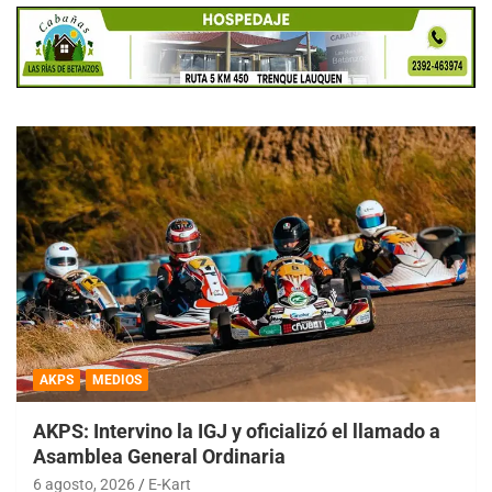
AKPS
MEDIOS
AKPS: Intervino la IGJ y oficializó el llamado a
Asamblea General Ordinaria
6 agosto, 2026
E-Kart