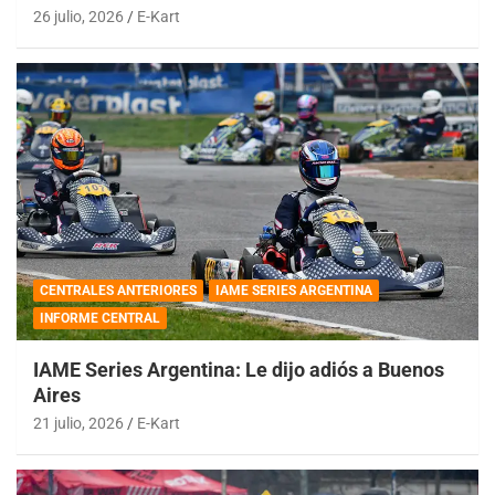
26 julio, 2026
E-Kart
CENTRALES ANTERIORES
IAME SERIES ARGENTINA
INFORME CENTRAL
IAME Series Argentina: Le dijo adiós a Buenos
Aires
21 julio, 2026
E-Kart