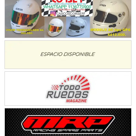
Humboldt (Santa Fe)
NORESTE SANTAFESINO - F6
Ciudad de Avellaneda (Asfalto)
Avellaneda (Santa Fe)
SUR SANTAFESINO - F4
José Samuel Sánchez (Tierra)
Rufino (Santa Fe)
TUCUMANO - F5
Juan Navarro (Asfalto)
El Timbó (Tucumán)