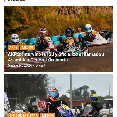
AKPS
MEDIOS
AKPS: Intervino la IGJ y oficializó el llamado a
Asamblea General Ordinaria
6 agosto, 2026
E-Kart
CHAQUEÑO TIERRA
MEDIOS