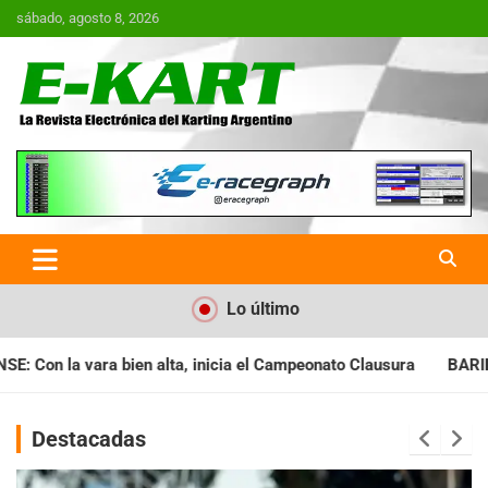
Saltar
sábado, agosto 8, 2026
al
contenido
E-Kart.com.ar | La Revista
Electrónica del Karting en
Argentina
Lo último
 el Campeonato Clausura
BARILOCHENSE: Preparan una jornada
Destacadas