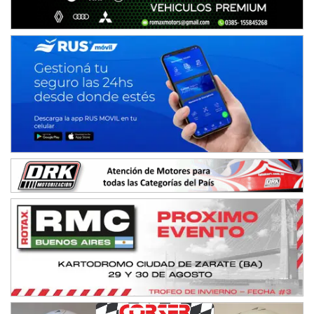
08/09-AGO
IAME SERIES ARGENTINA 6
Ramiro Tot (Asfalto)
Baradero (Buenos Aires)
KDO - F6
Ciudad de Trenque Lauquen (Asfalto)
Trenque Lauquen (Buenos Aires)
ENTRERRIANO - F6 (POSTERGADA)
Parque de la Velocidad (Asfalto)
Villaguay (Entre Ríos)
VICTORIENSE - F7
El Cerro (Tierra)
Victoria (Entre Ríos)
PATAGONICO - F6
Moto Club Reginense (Tierra)
Gral. E. Godoy (Río Negro)
CSK - F7
Juventud Unida (Tierra)