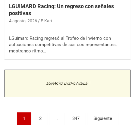
LGUIMARD Racing: Un regreso con señales
positivas
4 agosto, 2026
E-Kart
LGuimard Racing regresó al Trofeo de Invierno con
actuaciones competitivas de sus dos representantes,
COBERTURA ESPECIAL DE E-KART.COM.AR
mostrando ritmo…
08/09-AGO
IAME SERIES ARGENTINA 6
Ramiro Tot (Asfalto)
Baradero (Buenos Aires)
KDO - F6
Ciudad de Trenque Lauquen (Asfalto)
Trenque Lauquen (Buenos Aires)
ENTRERRIANO - F6 (POSTERGADA)
Parque de la Velocidad (Asfalto)
Paginación
1
2
…
347
Siguiente
Villaguay (Entre Ríos)
de
VICTORIENSE - F7