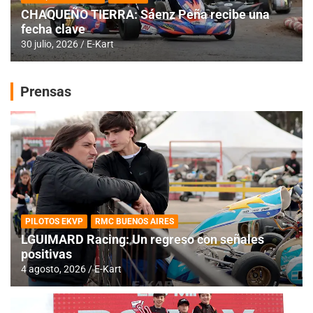
CHAQUEÑO TIERRA: Sáenz Peña recibe una
fecha clave
30 julio, 2026
E-Kart
Prensas
PILOTOS EKVP
RMC BUENOS AIRES
LGUIMARD Racing: Un regreso con señales
positivas
4 agosto, 2026
E-Kart