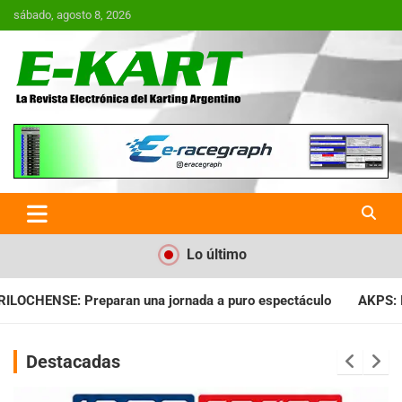
Saltar
sábado, agosto 8, 2026
al
contenido
E-Kart.com.ar | La Revista
Electrónica del Karting en
Argentina
Lo último
da a puro espectáculo
AKPS: Intervino la IGJ y oficializó el 
Destacadas