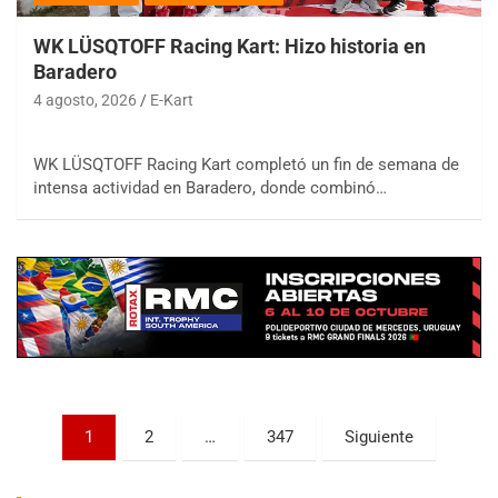
WK LÜSQTOFF Racing Kart: Hizo historia en
Baradero
4 agosto, 2026
E-Kart
WK LÜSQTOFF Racing Kart completó un fin de semana de
COBERTURA ESPECIAL DE E-KART.COM.AR
intensa actividad en Baradero, donde combinó…
08/09-AGO
IAME SERIES ARGENTINA 6
Ramiro Tot (Asfalto)
Baradero (Buenos Aires)
KDO - F6
Ciudad de Trenque Lauquen (Asfalto)
Trenque Lauquen (Buenos Aires)
ENTRERRIANO - F6 (POSTERGADA)
Parque de la Velocidad (Asfalto)
Paginación
1
2
…
347
Siguiente
Villaguay (Entre Ríos)
de
VICTORIENSE - F7