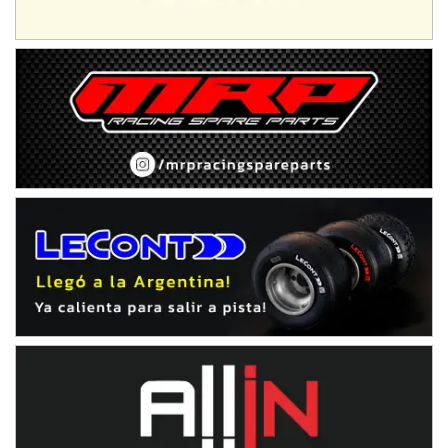
Humboldt (Santa Fe)
NORESTE SANTAFESINO - F6
Ciudad de Avellaneda (Asfalto)
Avellaneda (Santa Fe)
SUR SANTAFESINO - F4
José Samuel Sánchez (Tierra)
Rufino (Santa Fe)
TUCUMANO - F5
Juan Navarro (Asfalto)
El Timbó (Tucumán)