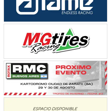
08/09-AGO
IAME SERIES ARGENTINA 6
Ramiro Tot (Asfalto)
Baradero (Buenos Aires)
KDO - F6
Ciudad de Trenque Lauquen (Asfalto)
Trenque Lauquen (Buenos Aires)
ENTRERRIANO - F6 (POSTERGADA)
Parque de la Velocidad (Asfalto)
Villaguay (Entre Ríos)
VICTORIENSE - F7
El Cerro (Tierra)
Victoria (Entre Ríos)
PATAGONICO - F6
Moto Club Reginense (Tierra)
Gral. E. Godoy (Río Negro)
CSK - F7
Juventud Unida (Tierra)