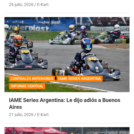
26 julio, 2026
E-Kart
CENTRALES ANTERIORES
IAME SERIES ARGENTINA
INFORME CENTRAL
IAME Series Argentina: Le dijo adiós a Buenos
Aires
21 julio, 2026
E-Kart