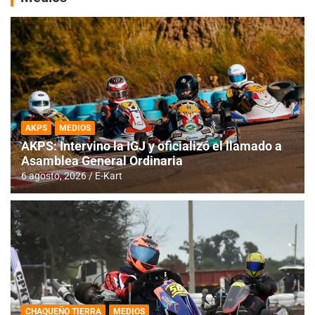
AKPS
MEDIOS
AKPS: Intervino la IGJ y oficializó el llamado a
Asamblea General Ordinaria
6 agosto, 2026
E-Kart
CHAQUEÑO TIERRA
MEDIOS