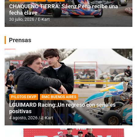
CHAQUEÑO TIERRA: Sáenz Peña recibe una
fecha clave
30 julio, 2026
E-Kart
Prensas
PILOTOS EKVP
RMC BUENOS AIRES
LGUIMARD Racing: Un regreso con señales
positivas
4 agosto, 2026
E-Kart