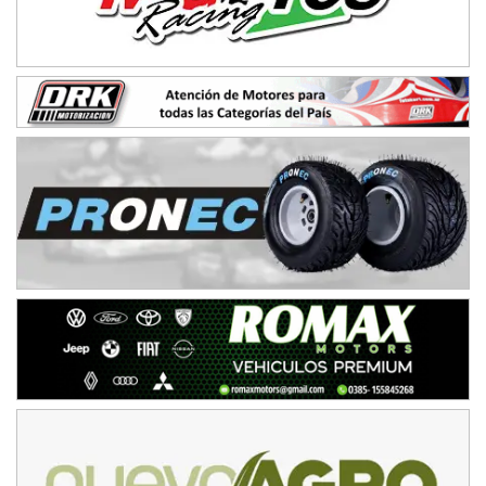
IAME SERIES ARGENTINA 6
Ramiro Tot (Asfalto)
Baradero (Buenos Aires)
KDO - F6
Ciudad de Trenque Lauquen (Asfalto)
Trenque Lauquen (Buenos Aires)
ENTRERRIANO - F6 (POSTERGADA)
Parque de la Velocidad (Asfalto)
Villaguay (Entre Ríos)
VICTORIENSE - F7
El Cerro (Tierra)
Victoria (Entre Ríos)
PATAGONICO - F6
Moto Club Reginense (Tierra)
Gral. E. Godoy (Río Negro)
CSK - F7
Juventud Unida (Tierra)
Humboldt (Santa Fe)