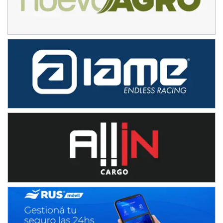
NORESTE SANTAFESINO - F6
Ciudad de Avellaneda (Asfalto)
Avellaneda (Santa Fe)
SUR SANTAFESINO - F4
José Samuel Sánchez (Tierra)
Rufino (Santa Fe)
TUCUMANO - F5
Juan Navarro (Asfalto)
El Timbó (Tucumán)