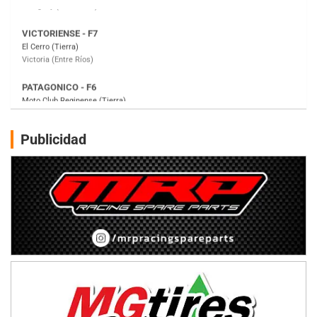
PATAGONICO - F6
Moto Club Reginense (Tierra)
Gral. E. Godoy (Río Negro)
CSK - F7
Juventud Unida (Tierra)
Humboldt (Santa Fe)
NORESTE SANTAFESINO - F6
Publicidad
Ciudad de Avellaneda (Asfalto)
Avellaneda (Santa Fe)
SUR SANTAFESINO - F4
José Samuel Sánchez (Tierra)
Rufino (Santa Fe)
TUCUMANO - F5
Juan Navarro (Asfalto)
El Timbó (Tucumán)
COBERTURA ESPECIAL DE E-KART.COM.AR
08/09-AGO