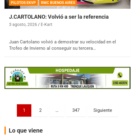
PILOTOS EKVP
RMC BUENOS AIRES
J.CARTOLANO: Volvió a ser la referencia
3 agosto, 2026
E-Kart
COBERTURA ESPECIAL DE E-KART.COM.AR
Juan Cartolano volvió a demostrar su velocidad en el
08/09-AGO
Trofeo de Invierno al conseguir su tercera…
IAME SERIES ARGENTINA 6
Ramiro Tot (Asfalto)
Baradero (Buenos Aires)
KDO - F6
Ciudad de Trenque Lauquen (Asfalto)
Trenque Lauquen (Buenos Aires)
ENTRERRIANO - F6 (POSTERGADA)
Parque de la Velocidad (Asfalto)
Paginación
1
2
…
347
Siguiente
Villaguay (Entre Ríos)
de
VICTORIENSE - F7
entradas
El Cerro (Tierra)
Lo que viene
Victoria (Entre Ríos)