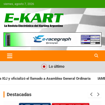
Saltar
viernes, agosto 7, 2026
al
contenido
E-Kart.com.ar | La Revista
Electrónica del Karting en
Argentina
Lo último
 Asamblea General Ordinaria
IAME SERIES ARGENTINA: Baradero r
Destacadas