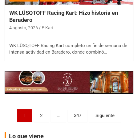
WK LÜSQTOFF Racing Kart: Hizo historia en
Baradero
4 agosto, 2026
E-Kart
COBERTURA ESPECIAL DE E-KART.COM.AR
WK LÜSQTOFF Racing Kart completó un fin de semana de
08/09-AGO
intensa actividad en Baradero, donde combinó…
IAME SERIES ARGENTINA 6
Ramiro Tot (Asfalto)
Baradero (Buenos Aires)
KDO - F6
Ciudad de Trenque Lauquen (Asfalto)
Trenque Lauquen (Buenos Aires)
ENTRERRIANO - F6 (POSTERGADA)
Parque de la Velocidad (Asfalto)
Paginación
1
2
…
347
Siguiente
Villaguay (Entre Ríos)
de
VICTORIENSE - F7
entradas
El Cerro (Tierra)
Lo que viene