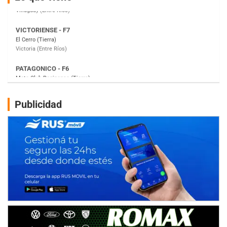
Victoria (Entre Ríos)
PATAGONICO - F6
Moto Club Reginense (Tierra)
Gral. E. Godoy (Río Negro)
CSK - F7
Juventud Unida (Tierra)
Humboldt (Santa Fe)
NORESTE SANTAFESINO - F6
Publicidad
Ciudad de Avellaneda (Asfalto)
Avellaneda (Santa Fe)
SUR SANTAFESINO - F4
José Samuel Sánchez (Tierra)
Rufino (Santa Fe)
TUCUMANO - F5
Juan Navarro (Asfalto)
El Timbó (Tucumán)
COBERTURA ESPECIAL DE E-KART.COM.AR
08/09-AGO