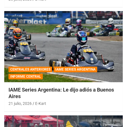
CENTRALES ANTERIORES
IAME SERIES ARGENTINA
INFORME CENTRAL
IAME Series Argentina: Le dijo adiós a Buenos
Aires
21 julio, 2026
E-Kart