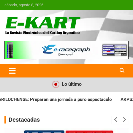
Saltar
sábado, agosto 8, 2026
al
contenido
E-Kart.com.ar | La Revista
Electrónica del Karting en
Argentina
Lo último
ada a puro espectáculo
AKPS: Intervino la IGJ y oficializó el
Destacadas