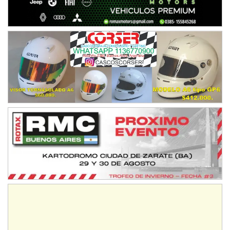
IAME SERIES ARGENTINA 6
Ramiro Tot (Asfalto)
Baradero (Buenos Aires)
KDO - F6
Ciudad de Trenque Lauquen (Asfalto)
Trenque Lauquen (Buenos Aires)
ENTRERRIANO - F6 (POSTERGADA)
Parque de la Velocidad (Asfalto)
Villaguay (Entre Ríos)
VICTORIENSE - F7
El Cerro (Tierra)
Victoria (Entre Ríos)
PATAGONICO - F6
Moto Club Reginense (Tierra)
Gral. E. Godoy (Río Negro)
CSK - F7
Juventud Unida (Tierra)
Humboldt (Santa Fe)