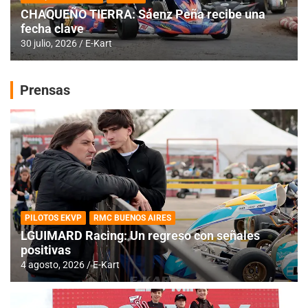
CHAQUEÑO TIERRA: Sáenz Peña recibe una
fecha clave
30 julio, 2026
E-Kart
Prensas
PILOTOS EKVP
RMC BUENOS AIRES
LGUIMARD Racing: Un regreso con señales
positivas
4 agosto, 2026
E-Kart