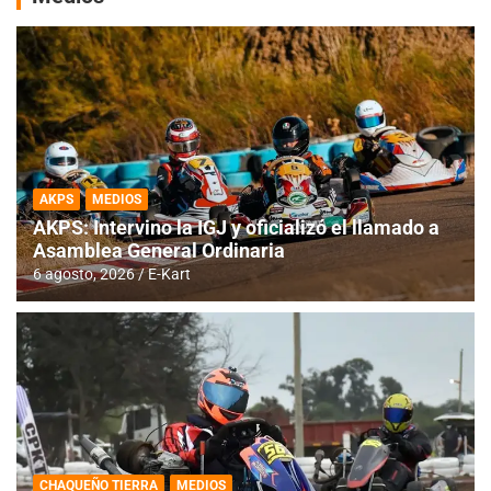
AKPS
MEDIOS
AKPS: Intervino la IGJ y oficializó el llamado a
Asamblea General Ordinaria
6 agosto, 2026
E-Kart
CHAQUEÑO TIERRA
MEDIOS