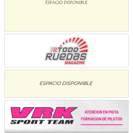
NORESTE SANTAFESINO - F6
Ciudad de Avellaneda (Asfalto)
Avellaneda (Santa Fe)
SUR SANTAFESINO - F4
José Samuel Sánchez (Tierra)
Rufino (Santa Fe)
TUCUMANO - F5
Juan Navarro (Asfalto)
El Timbó (Tucumán)