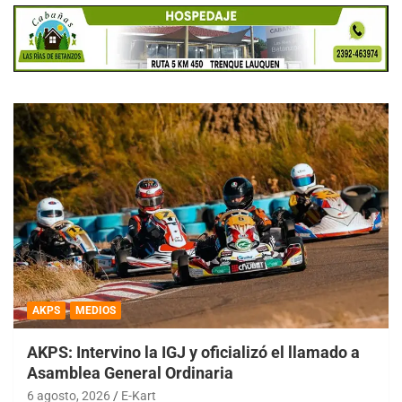
AKPS
MEDIOS
AKPS: Intervino la IGJ y oficializó el llamado a
Asamblea General Ordinaria
6 agosto, 2026
E-Kart