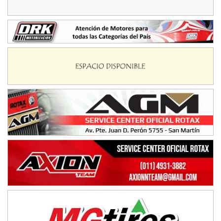
NORESTE SANTAFESINO - F6
Ciudad de Avellaneda (Asfalto)
Avellaneda (Santa Fe)
SUR SANTAFESINO - F4
José Samuel Sánchez (Tierra)
Rufino (Santa Fe)
TUCUMANO - F5
Juan Navarro (Asfalto)
El Timbó (Tucumán)