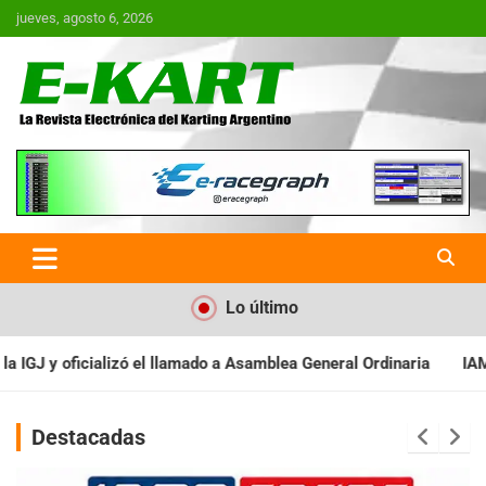
Saltar
jueves, agosto 6, 2026
al
contenido
E-Kart.com.ar | La Revista
Electrónica del Karting en
Argentina
Lo último
a Asamblea General Ordinaria
IAME SERIES ARGENTINA: Baradero r
Destacadas