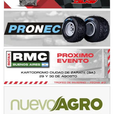
IAME SERIES ARGENTINA 6
Ramiro Tot (Asfalto)
Baradero (Buenos Aires)
KDO - F6
Ciudad de Trenque Lauquen (Asfalto)
Trenque Lauquen (Buenos Aires)
ENTRERRIANO - F6 (POSTERGADA)
Parque de la Velocidad (Asfalto)
Villaguay (Entre Ríos)
VICTORIENSE - F7
El Cerro (Tierra)
Victoria (Entre Ríos)
PATAGONICO - F6
Moto Club Reginense (Tierra)
Gral. E. Godoy (Río Negro)
CSK - F7
Juventud Unida (Tierra)
Humboldt (Santa Fe)