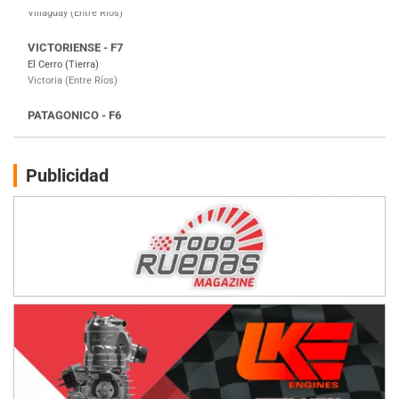
PATAGONICO - F6
Moto Club Reginense (Tierra)
Gral. E. Godoy (Río Negro)
CSK - F7
Juventud Unida (Tierra)
Humboldt (Santa Fe)
NORESTE SANTAFESINO - F6
Publicidad
Ciudad de Avellaneda (Asfalto)
Avellaneda (Santa Fe)
SUR SANTAFESINO - F4
José Samuel Sánchez (Tierra)
Rufino (Santa Fe)
TUCUMANO - F5
Juan Navarro (Asfalto)
El Timbó (Tucumán)
COBERTURA ESPECIAL DE E-KART.COM.AR
08/09-AGO