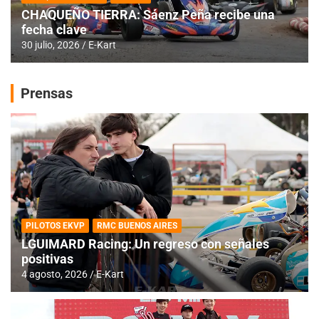
CHAQUEÑO TIERRA: Sáenz Peña recibe una
fecha clave
30 julio, 2026
E-Kart
Prensas
PILOTOS EKVP
RMC BUENOS AIRES
LGUIMARD Racing: Un regreso con señales
positivas
4 agosto, 2026
E-Kart