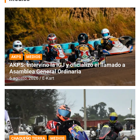
AKPS
MEDIOS
AKPS: Intervino la IGJ y oficializó el llamado a
Asamblea General Ordinaria
6 agosto, 2026
E-Kart
CHAQUEÑO TIERRA
MEDIOS