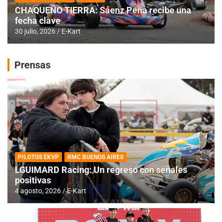
CHAQUEÑO TIERRA: Sáenz Peña recibe una
fecha clave
30 julio, 2026
E-Kart
Prensas
PILOTOS EKVP
RMC BUENOS AIRES
LGUIMARD Racing: Un regreso con señales
positivas
4 agosto, 2026
E-Kart