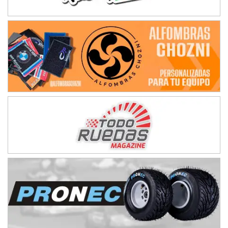
NORESTE SANTAFESINO - F6
Ciudad de Avellaneda (Asfalto)
Avellaneda (Santa Fe)
SUR SANTAFESINO - F4
José Samuel Sánchez (Tierra)
Rufino (Santa Fe)
TUCUMANO - F5
Juan Navarro (Asfalto)
El Timbó (Tucumán)