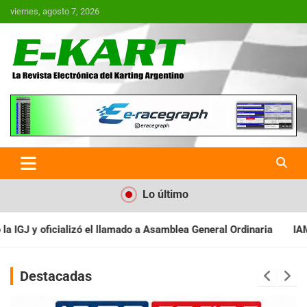
Saltar
viernes, agosto 7, 2026
al
contenido
E-Kart.com.ar | La Revista
Electrónica del Karting en
Argentina
Lo último
 Asamblea General Ordinaria
IAME SERIES ARGENTINA: Baradero r
Destacadas