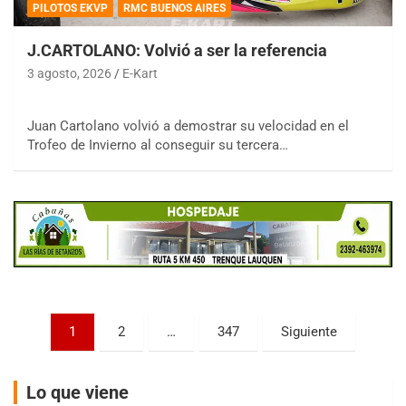
PILOTOS EKVP
RMC BUENOS AIRES
J.CARTOLANO: Volvió a ser la referencia
3 agosto, 2026
E-Kart
COBERTURA ESPECIAL DE E-KART.COM.AR
Juan Cartolano volvió a demostrar su velocidad en el
08/09-AGO
Trofeo de Invierno al conseguir su tercera…
IAME SERIES ARGENTINA 6
Ramiro Tot (Asfalto)
Baradero (Buenos Aires)
KDO - F6
Ciudad de Trenque Lauquen (Asfalto)
Trenque Lauquen (Buenos Aires)
ENTRERRIANO - F6 (POSTERGADA)
Parque de la Velocidad (Asfalto)
Paginación
1
2
…
347
Siguiente
Villaguay (Entre Ríos)
de
VICTORIENSE - F7
entradas
El Cerro (Tierra)
Lo que viene
Victoria (Entre Ríos)