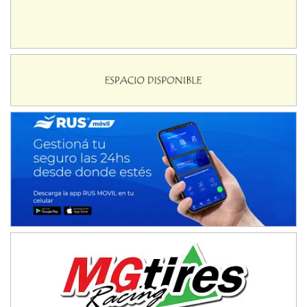
IAME SERIES ARGENTINA 6
Ramiro Tot (Asfalto)
Baradero (Buenos Aires)
KDO - F6
Ciudad de Trenque Lauquen (Asfalto)
Trenque Lauquen (Buenos Aires)
ENTRERRIANO - F6 (POSTERGADA)
Parque de la Velocidad (Asfalto)
Villaguay (Entre Ríos)
VICTORIENSE - F7
El Cerro (Tierra)
Victoria (Entre Ríos)
PATAGONICO - F6
Moto Club Reginense (Tierra)
Gral. E. Godoy (Río Negro)
CSK - F7
Juventud Unida (Tierra)
Humboldt (Santa Fe)