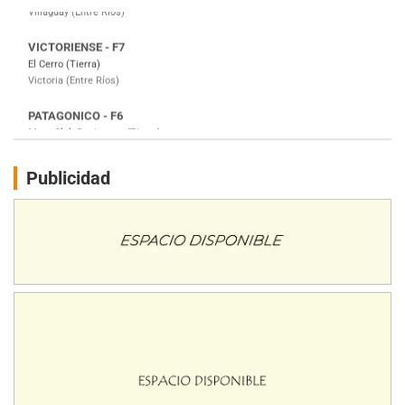
PATAGONICO - F6
Moto Club Reginense (Tierra)
Gral. E. Godoy (Río Negro)
CSK - F7
Juventud Unida (Tierra)
Humboldt (Santa Fe)
NORESTE SANTAFESINO - F6
Publicidad
Ciudad de Avellaneda (Asfalto)
Avellaneda (Santa Fe)
SUR SANTAFESINO - F4
José Samuel Sánchez (Tierra)
Rufino (Santa Fe)
TUCUMANO - F5
Juan Navarro (Asfalto)
El Timbó (Tucumán)
COBERTURA ESPECIAL DE E-KART.COM.AR
08/09-AGO