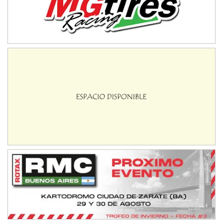
08/09-AGO
IAME SERIES ARGENTINA 6
Ramiro Tot (Asfalto)
Baradero (Buenos Aires)
KDO - F6
Ciudad de Trenque Lauquen (Asfalto)
Trenque Lauquen (Buenos Aires)
ENTRERRIANO - F6 (POSTERGADA)
Parque de la Velocidad (Asfalto)
Villaguay (Entre Ríos)
VICTORIENSE - F7
El Cerro (Tierra)
Victoria (Entre Ríos)
PATAGONICO - F6
Moto Club Reginense (Tierra)
Gral. E. Godoy (Río Negro)
CSK - F7
Juventud Unida (Tierra)