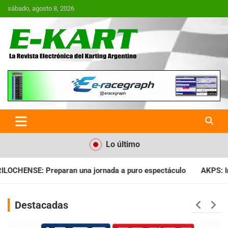
Saltar
sábado, agosto 8, 2026
al
contenido
E-Kart.com.ar | La Revista
Electrónica del Karting en
Argentina
Lo último
da a puro espectáculo
AKPS: Intervino la IGJ y oficializó el l
Destacadas