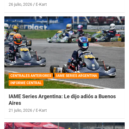
26 julio, 2026
E-Kart
CENTRALES ANTERIORES
IAME SERIES ARGENTINA
INFORME CENTRAL
IAME Series Argentina: Le dijo adiós a Buenos
Aires
21 julio, 2026
E-Kart