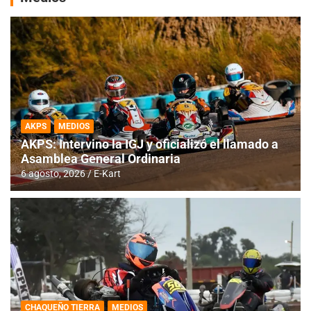
AKPS
MEDIOS
AKPS: Intervino la IGJ y oficializó el llamado a
Asamblea General Ordinaria
6 agosto, 2026
E-Kart
CHAQUEÑO TIERRA
MEDIOS