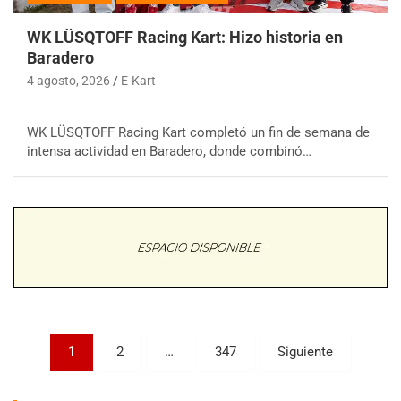
WK LÜSQTOFF Racing Kart: Hizo historia en
Baradero
4 agosto, 2026
E-Kart
WK LÜSQTOFF Racing Kart completó un fin de semana de
COBERTURA ESPECIAL DE E-KART.COM.AR
08/09-AGO
intensa actividad en Baradero, donde combinó…
IAME SERIES ARGENTINA 6
Ramiro Tot (Asfalto)
Baradero (Buenos Aires)
KDO - F6
Ciudad de Trenque Lauquen (Asfalto)
Trenque Lauquen (Buenos Aires)
ENTRERRIANO - F6 (POSTERGADA)
Parque de la Velocidad (Asfalto)
Paginación
1
2
…
347
Siguiente
Villaguay (Entre Ríos)
de
VICTORIENSE - F7