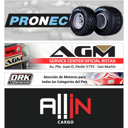
Humboldt (Santa Fe)
NORESTE SANTAFESINO - F6
Ciudad de Avellaneda (Asfalto)
Avellaneda (Santa Fe)
SUR SANTAFESINO - F4
José Samuel Sánchez (Tierra)
Rufino (Santa Fe)
TUCUMANO - F5
Juan Navarro (Asfalto)
El Timbó (Tucumán)