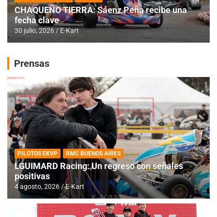
CHAQUEÑO TIERRA: Sáenz Peña recibe una
fecha clave
30 julio, 2026
E-Kart
Prensas
PILOTOS EKVP
RMC BUENOS AIRES
LGUIMARD Racing: Un regreso con señales
positivas
4 agosto, 2026
E-Kart