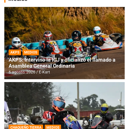
AKPS
MEDIOS
AKPS: Intervino la IGJ y oficializó el llamado a
Asamblea General Ordinaria
6 agosto, 2026
E-Kart
CHAQUEÑO TIERRA
MEDIOS