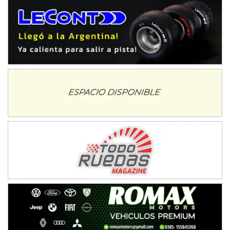
IAME SERIES ARGENTINA 6
Ramiro Tot (Asfalto)
Baradero (Buenos Aires)
KDO - F6
Ciudad de Trenque Lauquen (Asfalto)
Trenque Lauquen (Buenos Aires)
ENTRERRIANO - F6 (POSTERGADA)
Parque de la Velocidad (Asfalto)
Villaguay (Entre Ríos)
VICTORIENSE - F7
El Cerro (Tierra)
Victoria (Entre Ríos)
PATAGONICO - F6
Moto Club Reginense (Tierra)
Gral. E. Godoy (Río Negro)
CSK - F7
Juventud Unida (Tierra)