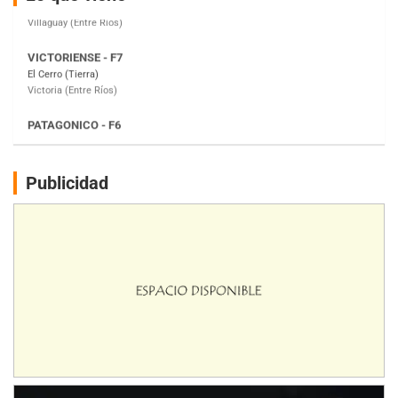
Victoria (Entre Ríos)
PATAGONICO - F6
Moto Club Reginense (Tierra)
Gral. E. Godoy (Río Negro)
CSK - F7
Juventud Unida (Tierra)
Humboldt (Santa Fe)
NORESTE SANTAFESINO - F6
Publicidad
Ciudad de Avellaneda (Asfalto)
Avellaneda (Santa Fe)
SUR SANTAFESINO - F4
José Samuel Sánchez (Tierra)
Rufino (Santa Fe)
TUCUMANO - F5
Juan Navarro (Asfalto)
El Timbó (Tucumán)
COBERTURA ESPECIAL DE E-KART.COM.AR
08/09-AGO