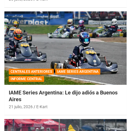
CENTRALES ANTERIORES
IAME SERIES ARGENTINA
INFORME CENTRAL
IAME Series Argentina: Le dijo adiós a Buenos
Aires
21 julio, 2026
E-Kart