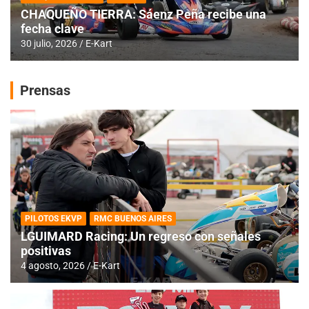
CHAQUEÑO TIERRA: Sáenz Peña recibe una
fecha clave
30 julio, 2026
E-Kart
Prensas
PILOTOS EKVP
RMC BUENOS AIRES
LGUIMARD Racing: Un regreso con señales
positivas
4 agosto, 2026
E-Kart