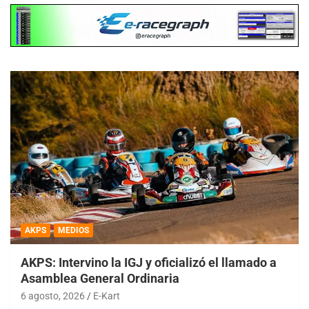
AKPS
MEDIOS
AKPS: Intervino la IGJ y oficializó el llamado a
Asamblea General Ordinaria
6 agosto, 2026
E-Kart