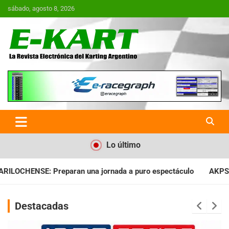
Saltar
sábado, agosto 8, 2026
al
contenido
E-Kart.com.ar | La Revista
Electrónica del Karting en
Argentina
Lo último
nada a puro espectáculo
AKPS: Intervino la IGJ y oficializó e
Destacadas