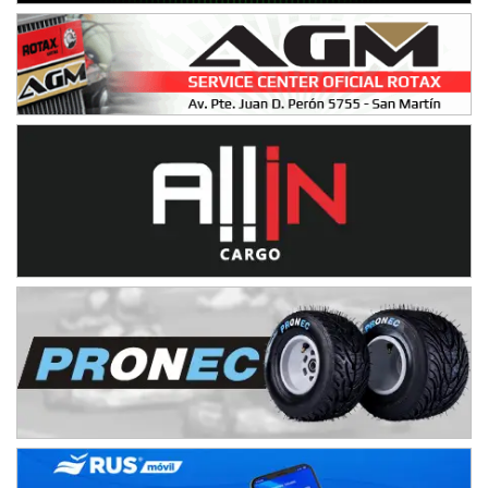
Humboldt (Santa Fe)
NORESTE SANTAFESINO - F6
Ciudad de Avellaneda (Asfalto)
Avellaneda (Santa Fe)
SUR SANTAFESINO - F4
José Samuel Sánchez (Tierra)
Rufino (Santa Fe)
TUCUMANO - F5
Juan Navarro (Asfalto)
El Timbó (Tucumán)