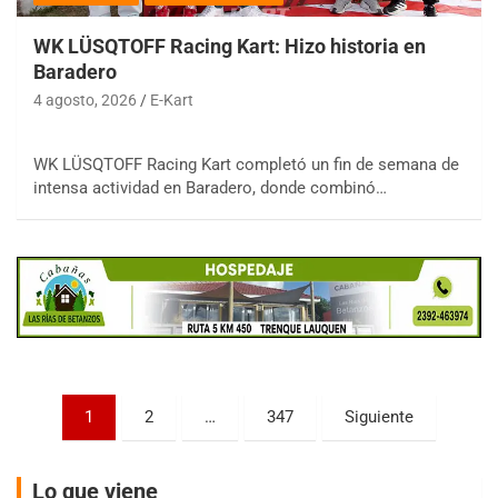
WK LÜSQTOFF Racing Kart: Hizo historia en
Baradero
4 agosto, 2026
E-Kart
COBERTURA ESPECIAL DE E-KART.COM.AR
WK LÜSQTOFF Racing Kart completó un fin de semana de
08/09-AGO
intensa actividad en Baradero, donde combinó…
IAME SERIES ARGENTINA 6
Ramiro Tot (Asfalto)
Baradero (Buenos Aires)
KDO - F6
Ciudad de Trenque Lauquen (Asfalto)
Trenque Lauquen (Buenos Aires)
ENTRERRIANO - F6 (POSTERGADA)
Paginación
Parque de la Velocidad (Asfalto)
1
2
…
347
Siguiente
Villaguay (Entre Ríos)
de
VICTORIENSE - F7
entradas
Lo que viene
El Cerro (Tierra)