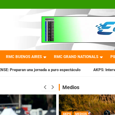
RMC BUENOS AIRES
RMC GRAND NATIONALS
PI
a puro espectáculo
AKPS: Intervino la IGJ y oficializó el 
Medios
AKPS
MEDIOS