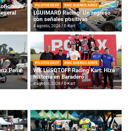
oficializó
PILOTOS EKVP
RMC BUENOS AIRES
General
LGUIMARD Racing: Un regreso
con señales positivas
4 agosto, 2026
E-Kart
RMC BUENOS AIRES
BR
ES: Cerró una jornada
I
PILOTOS EKVP
RMC BUENOS AIRES
adero
f
nz Peña
WK LÜSQTOFF Racing Kart: Hizo
historia en Baradero
6 a
4 agosto, 2026
E-Kart