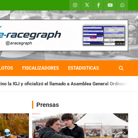
LOTOS
FISCALIZADORES
ESTADISTICAS
llamado a Asamblea General Ordinaria
IAME SERIES ARGENTINA:
Prensas