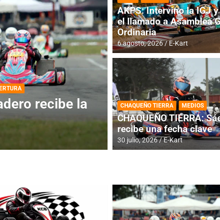
AKPS: Intervino la IGJ y 
el llamado a Asamblea 
Ordinaria
6 agosto, 2026
E-Kart
DESTACADA
INFORME CENTRAL
ios para la
RMC BUENOS AIR
CHAQUEÑO TIERRA
MEDIOS
histórica en Bar
CHAQUEÑO TIERRA: Sáe
recibe una fecha clave
4 agosto, 2026
E-Kart
30 julio, 2026
E-Kart