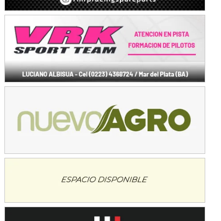
SUR SANTAFESINO - F4
José Samuel Sánchez (Tierra)
Rufino (Santa Fe)
TUCUMANO - F5
Juan Navarro (Asfalto)
El Timbó (Tucumán)