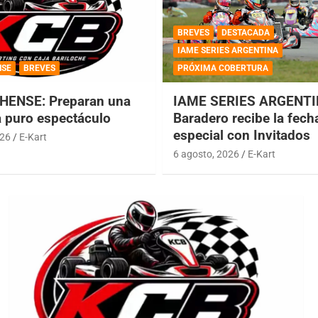
BREVES
DESTACADA
IAME SERIES ARGENTINA
NSE
BREVES
PRÓXIMA COBERTURA
HENSE: Preparan una
IAME SERIES ARGENTI
a puro espectáculo
Baradero recibe la fech
especial con Invitados
026
E-Kart
6 agosto, 2026
E-Kart