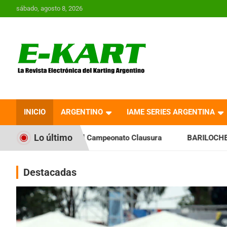
Saltar
sábado, agosto 8, 2026
al
contenido
E-Kart.com.ar | La
Revista Electrónica del
INICIO
ARGENTINO
IAME SERIES ARGENTINA
Karting en Argentina
Lo último
 Campeonato Clausura
BARILOCHENSE: Preparan una jornada 
Destacadas