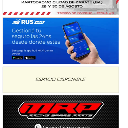
KDO - F6
Ciudad de Trenque Lauquen (Asfalto)
Trenque Lauquen (Buenos Aires)
ENTRERRIANO - F6 (POSTERGADA)
Parque de la Velocidad (Asfalto)
Villaguay (Entre Ríos)
VICTORIENSE - F7
El Cerro (Tierra)
Victoria (Entre Ríos)
PATAGONICO - F6
Moto Club Reginense (Tierra)
Gral. E. Godoy (Río Negro)
CSK - F7
Juventud Unida (Tierra)
Humboldt (Santa Fe)
NORESTE SANTAFESINO - F6
Ciudad de Avellaneda (Asfalto)
Avellaneda (Santa Fe)