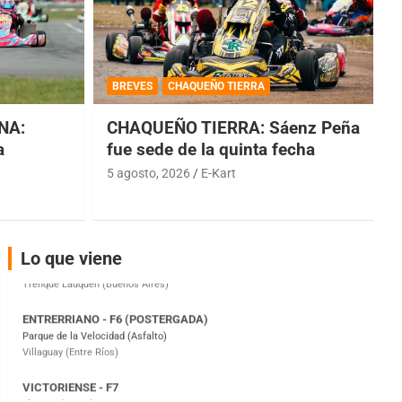
COBERTURA ESPECIAL DE E-KART.COM.AR
08/09-AGO
BREVES
CHAQUEÑO TIERRA
IAME SERIES ARGENTINA 6
Ramiro Tot (Asfalto)
NA:
CHAQUEÑO TIERRA: Sáenz Peña
Baradero (Buenos Aires)
a
fue sede de la quinta fecha
KDO - F6
5 agosto, 2026
E-Kart
Ciudad de Trenque Lauquen (Asfalto)
Trenque Lauquen (Buenos Aires)
ENTRERRIANO - F6 (POSTERGADA)
Parque de la Velocidad (Asfalto)
Lo que viene
Villaguay (Entre Ríos)
VICTORIENSE - F7
El Cerro (Tierra)
Victoria (Entre Ríos)
PATAGONICO - F6
Moto Club Reginense (Tierra)