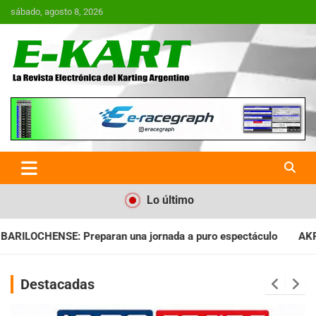
Saltar
sábado, agosto 8, 2026
al
contenido
E-Kart.com.ar | La Revista
Electrónica del Karting en
Argentina
Lo último
jornada a puro espectáculo
AKPS: Intervino la IGJ y oficializ
Destacadas