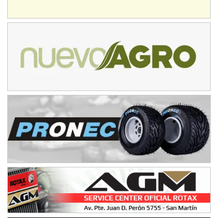
NORESTE SANTAFESINO - F6
Ciudad de Avellaneda (Asfalto)
Avellaneda (Santa Fe)
SUR SANTAFESINO - F4
José Samuel Sánchez (Tierra)
Rufino (Santa Fe)
TUCUMANO - F5
Juan Navarro (Asfalto)
El Timbó (Tucumán)