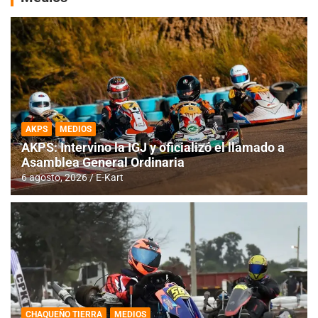
AKPS
MEDIOS
AKPS: Intervino la IGJ y oficializó el llamado a
Asamblea General Ordinaria
6 agosto, 2026
E-Kart
CHAQUEÑO TIERRA
MEDIOS