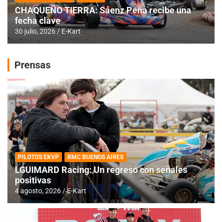
CHAQUEÑO TIERRA: Sáenz Peña recibe una
fecha clave
30 julio, 2026
E-Kart
Prensas
PILOTOS EKVP
RMC BUENOS AIRES
LGUIMARD Racing: Un regreso con señales
positivas
4 agosto, 2026
E-Kart