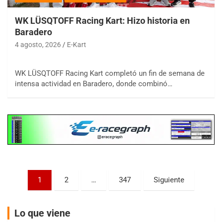
WK LÜSQTOFF Racing Kart: Hizo historia en
Baradero
4 agosto, 2026
E-Kart
COBERTURA ESPECIAL DE E-KART.COM.AR
WK LÜSQTOFF Racing Kart completó un fin de semana de
08/09-AGO
intensa actividad en Baradero, donde combinó…
IAME SERIES ARGENTINA 6
Ramiro Tot (Asfalto)
Baradero (Buenos Aires)
KDO - F6
Ciudad de Trenque Lauquen (Asfalto)
Trenque Lauquen (Buenos Aires)
ENTRERRIANO - F6 (POSTERGADA)
Paginación
Parque de la Velocidad (Asfalto)
1
2
…
347
Siguiente
Villaguay (Entre Ríos)
de
VICTORIENSE - F7
entradas
Lo que viene
El Cerro (Tierra)