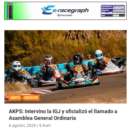
AKPS
MEDIOS
AKPS: Intervino la IGJ y oficializó el llamado a
Asamblea General Ordinaria
6 agosto, 2026
E-Kart