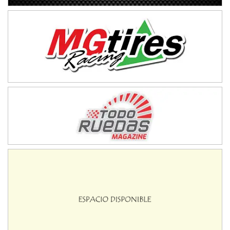
IAME SERIES ARGENTINA 6
Ramiro Tot (Asfalto)
Baradero (Buenos Aires)
KDO - F6
Ciudad de Trenque Lauquen (Asfalto)
Trenque Lauquen (Buenos Aires)
ENTRERRIANO - F6 (POSTERGADA)
Parque de la Velocidad (Asfalto)
Villaguay (Entre Ríos)
VICTORIENSE - F7
El Cerro (Tierra)
Victoria (Entre Ríos)
PATAGONICO - F6
Moto Club Reginense (Tierra)
Gral. E. Godoy (Río Negro)
CSK - F7
Juventud Unida (Tierra)
Humboldt (Santa Fe)