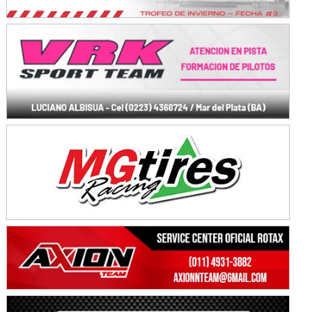
KDO - F6
Ciudad de Trenque Lauquen (Asfalto)
Trenque Lauquen (Buenos Aires)
ENTRERRIANO - F6 (POSTERGADA)
Parque de la Velocidad (Asfalto)
Villaguay (Entre Ríos)
VICTORIENSE - F7
El Cerro (Tierra)
Victoria (Entre Ríos)
PATAGONICO - F6
Moto Club Reginense (Tierra)
Gral. E. Godoy (Río Negro)
CSK - F7
Juventud Unida (Tierra)
Humboldt (Santa Fe)
NORESTE SANTAFESINO - F6
Ciudad de Avellaneda (Asfalto)