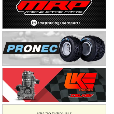
Avellaneda (Santa Fe)
SUR SANTAFESINO - F4
José Samuel Sánchez (Tierra)
Rufino (Santa Fe)
TUCUMANO - F5
Juan Navarro (Asfalto)
El Timbó (Tucumán)