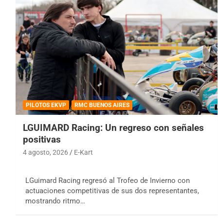
PILOTOS EKVP
RMC BUENOS AIRES
LGUIMARD Racing: Un regreso con señales
positivas
4 agosto, 2026
E-Kart
LGuimard Racing regresó al Trofeo de Invierno con
actuaciones competitivas de sus dos representantes,
mostrando ritmo…