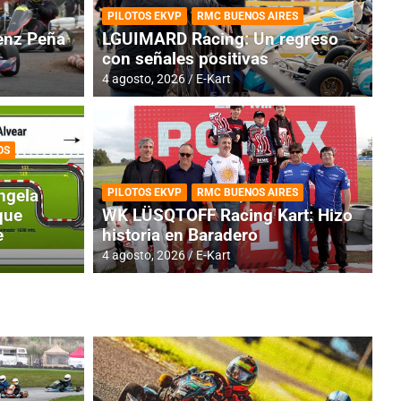
PILOTOS EKVP
RMC BUENOS AIRES
nz Peña
LGUIMARD Racing: Un regreso
con señales positivas
4 agosto, 2026
E-Kart
OS
TINA
DE
GENTINA: Horarios para la
R
ngela
PILOTOS EKVP
RMC BUENOS AIRES
dos
h
que
WK LÜSQTOFF Racing Kart: Hizo
e
historia en Baradero
4 a
4 agosto, 2026
E-Kart