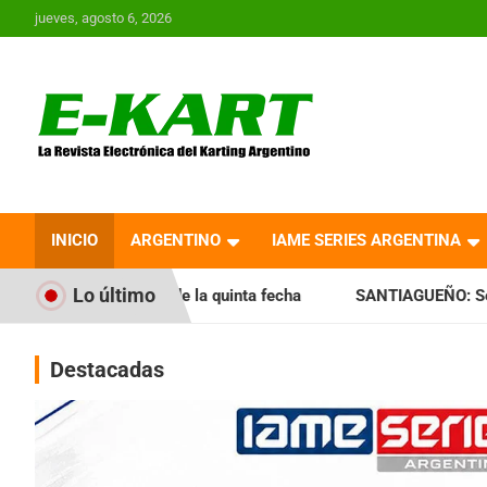
Saltar
jueves, agosto 6, 2026
al
contenido
E-Kart.com.ar | La
Revista Electrónica del
INICIO
ARGENTINO
IAME SERIES ARGENTINA
Karting en Argentina
Lo último
de la quinta fecha
SANTIAGUEÑO: Se cumplió con la quinta
Destacadas