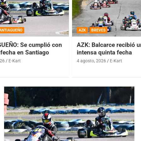
ANTIAGUEÑO
AZK
BREVES
UEÑO: Se cumplió con
AZK: Balcarce recibió 
 fecha en Santiago
intensa quinta fecha
026
E-Kart
4 agosto, 2026
E-Kart