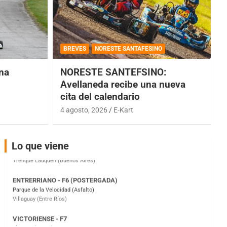
COBERTURA ESPECIAL DE E-KART.COM.AR
08/09-AGO
BREVES
NORESTE SANTAFESINO
IAME SERIES ARGENTINA 6
una
NORESTE SANTEFSINO:
Ramiro Tot (Asfalto)
Baradero (Buenos Aires)
Avellaneda recibe una nueva
cita del calendario
KDO - F6
4 agosto, 2026
E-Kart
Ciudad de Trenque Lauquen (Asfalto)
Trenque Lauquen (Buenos Aires)
ENTRERRIANO - F6 (POSTERGADA)
Lo que viene
Parque de la Velocidad (Asfalto)
Villaguay (Entre Ríos)
VICTORIENSE - F7
El Cerro (Tierra)
Victoria (Entre Ríos)
PATAGONICO - F6
Moto Club Reginense (Tierra)