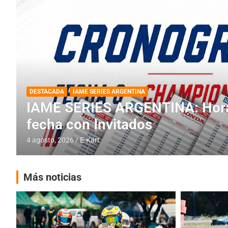
DESTACADA
INFORME CENTRAL
RMC BUENOS AIRES
RMC BUENOS AIRES: Cerró una
histórica en Baradero
4 agosto, 2026
E-Kart
Más noticias