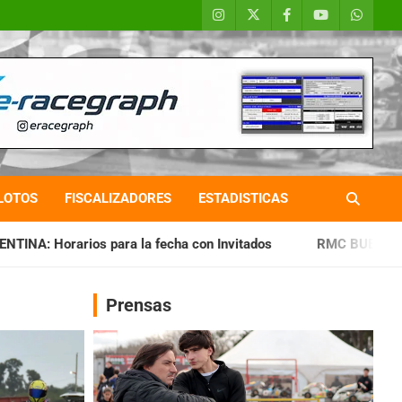
LOTOS
FISCALIZADORES
ESTADISTICAS
la fecha con Invitados
RMC BUENOS AIRES: Cerró una jorna
Prensas