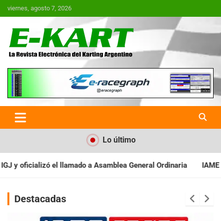
Saltar
viernes, agosto 7, 2026
al
contenido
E-Kart.com.ar | La Revista
Electrónica del Karting en
Argentina
Lo último
amblea General Ordinaria
IAME SERIES ARGENTINA: Baradero reci
Destacadas