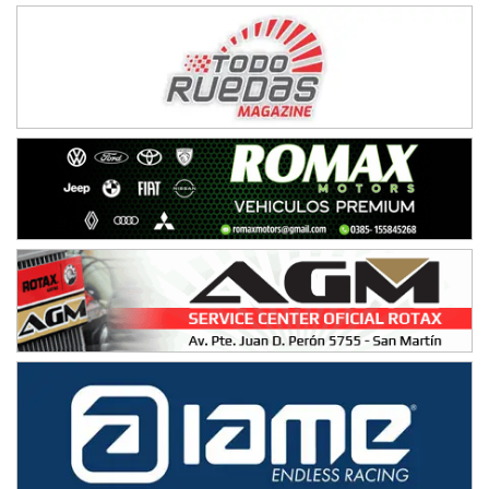
IAME SERIES ARGENTINA 6
Ramiro Tot (Asfalto)
Baradero (Buenos Aires)
KDO - F6
Ciudad de Trenque Lauquen (Asfalto)
Trenque Lauquen (Buenos Aires)
ENTRERRIANO - F6 (POSTERGADA)
Parque de la Velocidad (Asfalto)
Villaguay (Entre Ríos)
VICTORIENSE - F7
El Cerro (Tierra)
Victoria (Entre Ríos)
PATAGONICO - F6
Moto Club Reginense (Tierra)
Gral. E. Godoy (Río Negro)
CSK - F7
Juventud Unida (Tierra)
Humboldt (Santa Fe)