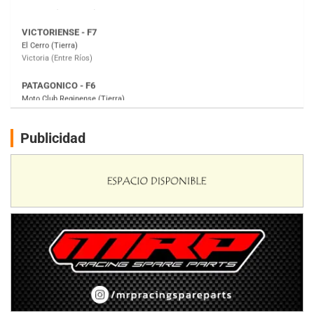
PATAGONICO - F6
Moto Club Reginense (Tierra)
Gral. E. Godoy (Río Negro)
CSK - F7
Juventud Unida (Tierra)
Humboldt (Santa Fe)
NORESTE SANTAFESINO - F6
Publicidad
Ciudad de Avellaneda (Asfalto)
Avellaneda (Santa Fe)
SUR SANTAFESINO - F4
José Samuel Sánchez (Tierra)
Rufino (Santa Fe)
TUCUMANO - F5
Juan Navarro (Asfalto)
El Timbó (Tucumán)
COBERTURA ESPECIAL DE E-KART.COM.AR
08/09-AGO