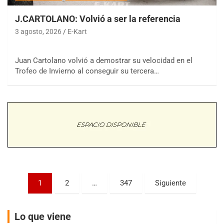
J.CARTOLANO: Volvió a ser la referencia
3 agosto, 2026
E-Kart
COBERTURA ESPECIAL DE E-KART.COM.AR
Juan Cartolano volvió a demostrar su velocidad en el
08/09-AGO
Trofeo de Invierno al conseguir su tercera…
IAME SERIES ARGENTINA 6
Ramiro Tot (Asfalto)
Baradero (Buenos Aires)
KDO - F6
Ciudad de Trenque Lauquen (Asfalto)
Trenque Lauquen (Buenos Aires)
ENTRERRIANO - F6 (POSTERGADA)
Parque de la Velocidad (Asfalto)
Paginación
Villaguay (Entre Ríos)
1
2
…
347
Siguiente
de
VICTORIENSE - F7
El Cerro (Tierra)
entradas
Lo que viene
Victoria (Entre Ríos)