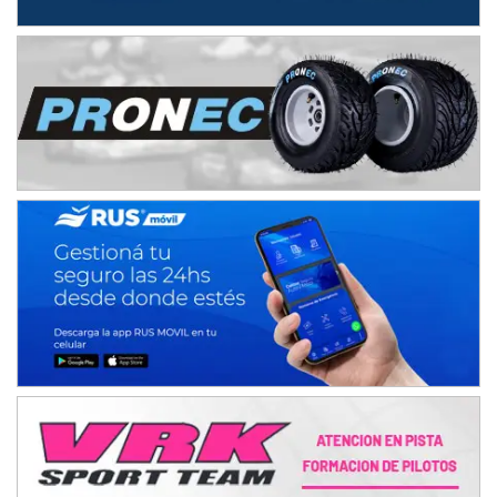
NORESTE SANTAFESINO - F6
Ciudad de Avellaneda (Asfalto)
Avellaneda (Santa Fe)
SUR SANTAFESINO - F4
José Samuel Sánchez (Tierra)
Rufino (Santa Fe)
TUCUMANO - F5
Juan Navarro (Asfalto)
El Timbó (Tucumán)