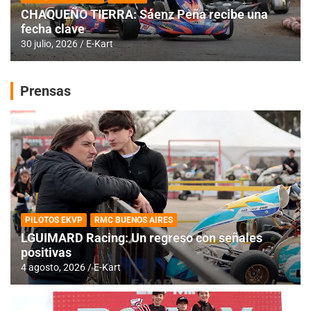
CHAQUEÑO TIERRA: Sáenz Peña recibe una
fecha clave
30 julio, 2026
E-Kart
Prensas
PILOTOS EKVP
RMC BUENOS AIRES
LGUIMARD Racing: Un regreso con señales
positivas
4 agosto, 2026
E-Kart