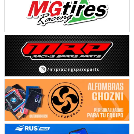
Ciudad de Avellaneda (Asfalto)
Avellaneda (Santa Fe)
SUR SANTAFESINO - F4
José Samuel Sánchez (Tierra)
Rufino (Santa Fe)
TUCUMANO - F5
Juan Navarro (Asfalto)
El Timbó (Tucumán)