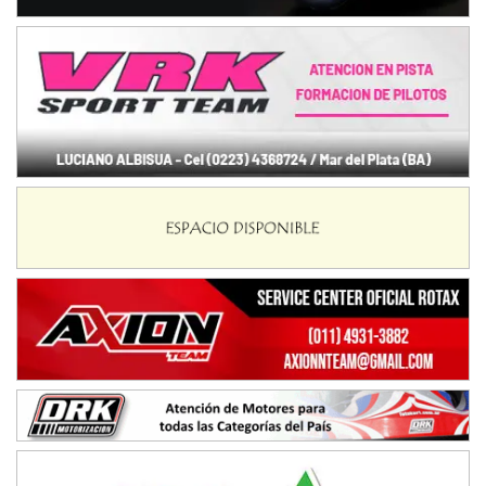
Baradero (Buenos Aires)
KDO - F6
Ciudad de Trenque Lauquen (Asfalto)
Trenque Lauquen (Buenos Aires)
ENTRERRIANO - F6 (POSTERGADA)
Parque de la Velocidad (Asfalto)
Villaguay (Entre Ríos)
VICTORIENSE - F7
El Cerro (Tierra)
Victoria (Entre Ríos)
PATAGONICO - F6
Moto Club Reginense (Tierra)
Gral. E. Godoy (Río Negro)
CSK - F7
Juventud Unida (Tierra)
Humboldt (Santa Fe)
NORESTE SANTAFESINO - F6