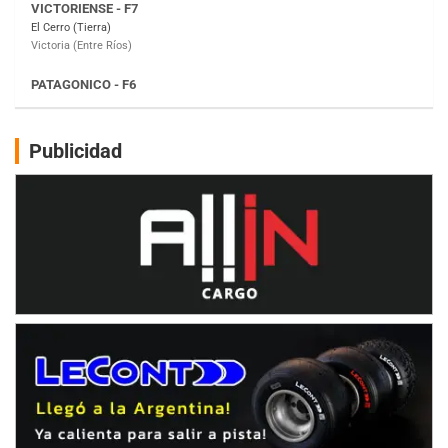
Moto Club Reginense (Tierra)
Gral. E. Godoy (Río Negro)
CSK - F7
Juventud Unida (Tierra)
Humboldt (Santa Fe)
NORESTE SANTAFESINO - F6
Publicidad
Ciudad de Avellaneda (Asfalto)
Avellaneda (Santa Fe)
SUR SANTAFESINO - F4
José Samuel Sánchez (Tierra)
Rufino (Santa Fe)
TUCUMANO - F5
Juan Navarro (Asfalto)
El Timbó (Tucumán)
COBERTURA ESPECIAL DE E-KART.COM.AR
08/09-AGO
IAME SERIES ARGENTINA 6
Ramiro Tot (Asfalto)