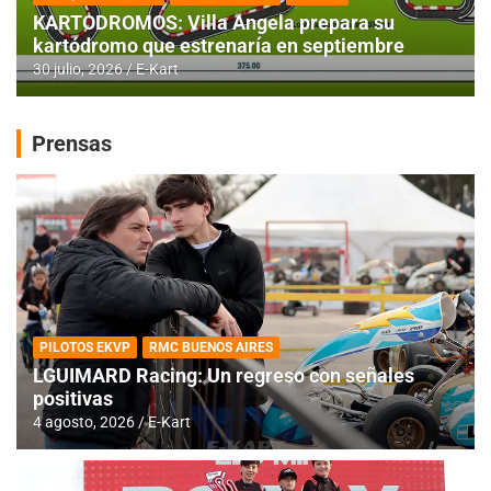
KARTODROMOS: Villa Angela prepara su
kartódromo que estrenaría en septiembre
30 julio, 2026
E-Kart
Prensas
PILOTOS EKVP
RMC BUENOS AIRES
LGUIMARD Racing: Un regreso con señales
positivas
4 agosto, 2026
E-Kart