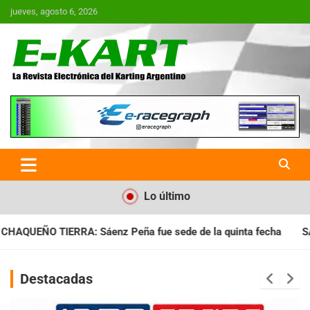
Saltar
jueves, agosto 6, 2026
al
contenido
E-Kart.com.ar | La Revista
Electrónica del Karting en
Argentina
Lo último
ue sede de la quinta fecha
SANTIAGUEÑO: Se cumplió con la 
Destacadas