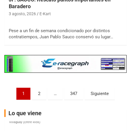
Baradero
3 agosto, 2026
E-Kart
COBERTURA ESPECIAL DE E-KART.COM.AR
08/09-AGO
Pese a un fin de semana condicionado por distintos
contratiempos, Juan Pablo Sauco conservó su lugar…
IAME SERIES ARGENTINA 6
Ramiro Tot (Asfalto)
Baradero (Buenos Aires)
KDO - F6
Ciudad de Trenque Lauquen (Asfalto)
Trenque Lauquen (Buenos Aires)
ENTRERRIANO - F6 (POSTERGADA)
Parque de la Velocidad (Asfalto)
Paginación
1
2
…
347
Siguiente
Villaguay (Entre Ríos)
de
VICTORIENSE - F7
entradas
El Cerro (Tierra)
Lo que viene
Victoria (Entre Ríos)
PATAGONICO - F6