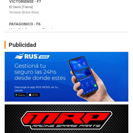
Moto Club Reginense (Tierra)
Gral. E. Godoy (Río Negro)
CSK - F7
Juventud Unida (Tierra)
Humboldt (Santa Fe)
NORESTE SANTAFESINO - F6
Publicidad
Ciudad de Avellaneda (Asfalto)
Avellaneda (Santa Fe)
SUR SANTAFESINO - F4
José Samuel Sánchez (Tierra)
Rufino (Santa Fe)
TUCUMANO - F5
Juan Navarro (Asfalto)
El Timbó (Tucumán)
COBERTURA ESPECIAL DE E-KART.COM.AR
08/09-AGO
IAME SERIES ARGENTINA 6
Ramiro Tot (Asfalto)