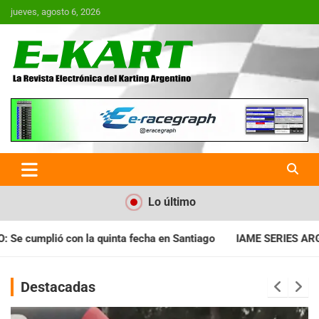
Saltar
jueves, agosto 6, 2026
al
contenido
E-Kart.com.ar | La Revista
Electrónica del Karting en
Argentina
Lo último
 en Santiago
IAME SERIES ARGENTINA: Horarios para la fecha 
Destacadas