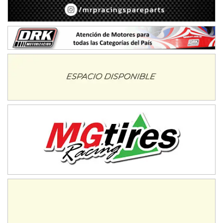
Baradero (Buenos Aires)
KDO - F6
Ciudad de Trenque Lauquen (Asfalto)
Trenque Lauquen (Buenos Aires)
ENTRERRIANO - F6 (POSTERGADA)
Parque de la Velocidad (Asfalto)
Villaguay (Entre Ríos)
VICTORIENSE - F7
El Cerro (Tierra)
Victoria (Entre Ríos)
PATAGONICO - F6
Moto Club Reginense (Tierra)
Gral. E. Godoy (Río Negro)
CSK - F7
Juventud Unida (Tierra)
Humboldt (Santa Fe)
NORESTE SANTAFESINO - F6
Ciudad de Avellaneda (Asfalto)