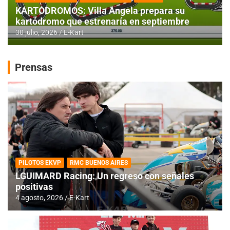
KARTODROMOS: Villa Angela prepara su
kartódromo que estrenaría en septiembre
30 julio, 2026
E-Kart
Prensas
PILOTOS EKVP
RMC BUENOS AIRES
LGUIMARD Racing: Un regreso con señales
positivas
4 agosto, 2026
E-Kart