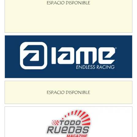
Avellaneda (Santa Fe)
SUR SANTAFESINO - F4
José Samuel Sánchez (Tierra)
Rufino (Santa Fe)
TUCUMANO - F5
Juan Navarro (Asfalto)
El Timbó (Tucumán)