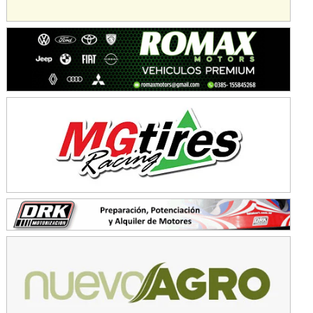
Avellaneda (Santa Fe)
SUR SANTAFESINO - F4
José Samuel Sánchez (Tierra)
Rufino (Santa Fe)
TUCUMANO - F5
Juan Navarro (Asfalto)
El Timbó (Tucumán)