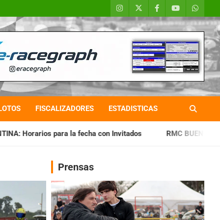
LOTOS
FISCALIZADORES
ESTADISTICAS
 fecha con Invitados
RMC BUENOS AIRES: Cerró una jornada
Prensas