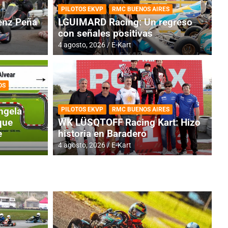
PILOTOS EKVP
RMC BUENOS AIRES
nz Peña
LGUIMARD Racing: Un regreso
con señales positivas
4 agosto, 2026
E-Kart
OS
TINA
DE
GENTINA: Horarios para la
R
ngela
PILOTOS EKVP
RMC BUENOS AIRES
dos
h
que
WK LÜSQTOFF Racing Kart: Hizo
e
historia en Baradero
4 a
4 agosto, 2026
E-Kart