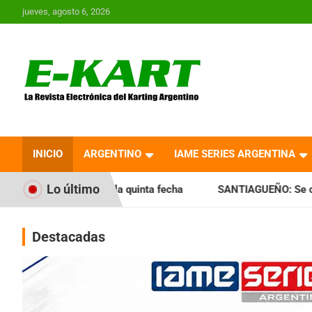
Saltar
jueves, agosto 6, 2026
al
contenido
E-Kart.com.ar | La
Revista Electrónica del
INICIO
ARGENTINO
IAME SERIES ARGENTINA
Karting en Argentina
Lo último
 la quinta fecha
SANTIAGUEÑO: Se cumplió con la quinta f
Destacadas