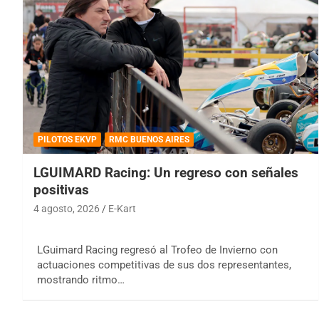
PILOTOS EKVP
RMC BUENOS AIRES
LGUIMARD Racing: Un regreso con señales
positivas
4 agosto, 2026
E-Kart
LGuimard Racing regresó al Trofeo de Invierno con
actuaciones competitivas de sus dos representantes,
mostrando ritmo…