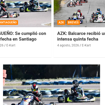
ANTIAGUEÑO
AZK
BREVES
UEÑO: Se cumplió con
AZK: Balcarce recibió 
 fecha en Santiago
intensa quinta fecha
026
E-Kart
4 agosto, 2026
E-Kart