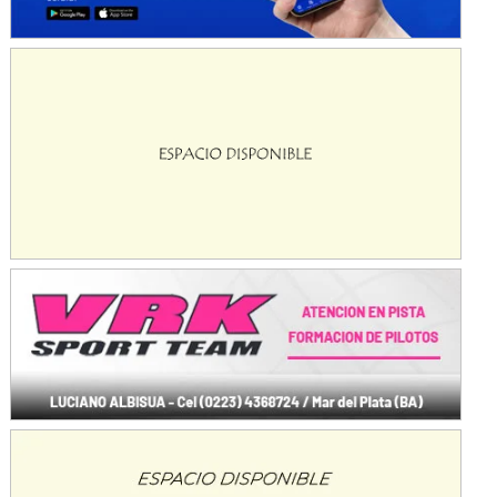
Baradero (Buenos Aires)
KDO - F6
Ciudad de Trenque Lauquen (Asfalto)
Trenque Lauquen (Buenos Aires)
ENTRERRIANO - F6 (POSTERGADA)
Parque de la Velocidad (Asfalto)
Villaguay (Entre Ríos)
VICTORIENSE - F7
El Cerro (Tierra)
Victoria (Entre Ríos)
PATAGONICO - F6
Moto Club Reginense (Tierra)
Gral. E. Godoy (Río Negro)
CSK - F7
Juventud Unida (Tierra)
Humboldt (Santa Fe)
NORESTE SANTAFESINO - F6
Ciudad de Avellaneda (Asfalto)