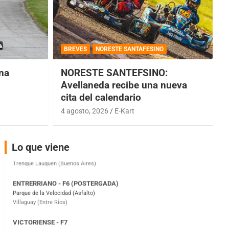
COBERTURA ESPECIAL DE E-KART.COM.AR
08/09-AGO
BREVES
NORESTE SANTAFESINO
IAME SERIES ARGENTINA 6
una
NORESTE SANTEFSINO:
Ramiro Tot (Asfalto)
Baradero (Buenos Aires)
Avellaneda recibe una nueva
cita del calendario
KDO - F6
4 agosto, 2026
E-Kart
Ciudad de Trenque Lauquen (Asfalto)
Trenque Lauquen (Buenos Aires)
ENTRERRIANO - F6 (POSTERGADA)
Lo que viene
Parque de la Velocidad (Asfalto)
Villaguay (Entre Ríos)
VICTORIENSE - F7
El Cerro (Tierra)
Victoria (Entre Ríos)
PATAGONICO - F6
Moto Club Reginense (Tierra)