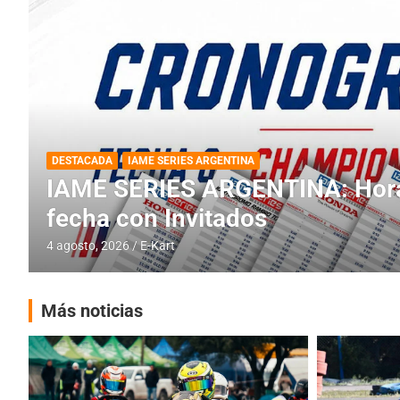
DESTACADA
INFORME CENTRAL
RMC BUENOS AIRES
RMC BUENOS AIRES: Cerró una
histórica en Baradero
4 agosto, 2026
E-Kart
Más noticias