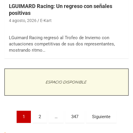
LGUIMARD Racing: Un regreso con señales
positivas
4 agosto, 2026
E-Kart
LGuimard Racing regresó al Trofeo de Invierno con
actuaciones competitivas de sus dos representantes,
COBERTURA ESPECIAL DE E-KART.COM.AR
mostrando ritmo…
08/09-AGO
IAME SERIES ARGENTINA 6
Ramiro Tot (Asfalto)
Baradero (Buenos Aires)
KDO - F6
Ciudad de Trenque Lauquen (Asfalto)
Trenque Lauquen (Buenos Aires)
ENTRERRIANO - F6 (POSTERGADA)
Parque de la Velocidad (Asfalto)
Paginación
1
2
…
347
Siguiente
Villaguay (Entre Ríos)
de
VICTORIENSE - F7