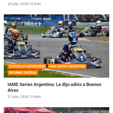
26 julio, 2026
E-Kart
CENTRALES ANTERIORES
IAME SERIES ARGENTINA
INFORME CENTRAL
IAME Series Argentina: Le dijo adiós a Buenos
Aires
21 julio, 2026
E-Kart