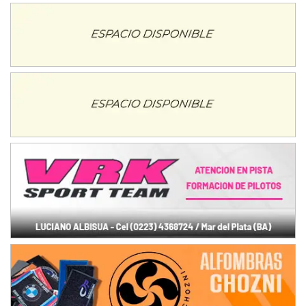
08/09-AGO
IAME SERIES ARGENTINA 6
Ramiro Tot (Asfalto)
Baradero (Buenos Aires)
KDO - F6
Ciudad de Trenque Lauquen (Asfalto)
Trenque Lauquen (Buenos Aires)
ENTRERRIANO - F6 (POSTERGADA)
Parque de la Velocidad (Asfalto)
Villaguay (Entre Ríos)
VICTORIENSE - F7
El Cerro (Tierra)
Victoria (Entre Ríos)
PATAGONICO - F6
Moto Club Reginense (Tierra)
Gral. E. Godoy (Río Negro)
CSK - F7
Juventud Unida (Tierra)