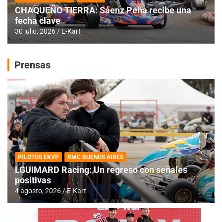
CHAQUEÑO TIERRA: Sáenz Peña recibe una
fecha clave
30 julio, 2026
E-Kart
Prensas
PILOTOS EKVP
RMC BUENOS AIRES
LGUIMARD Racing: Un regreso con señales
positivas
4 agosto, 2026
E-Kart