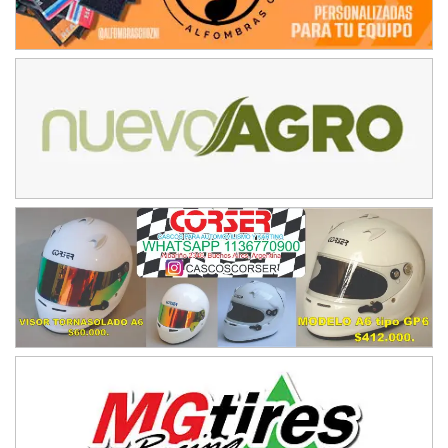
Humboldt (Santa Fe)
NORESTE SANTAFESINO - F6
Ciudad de Avellaneda (Asfalto)
Avellaneda (Santa Fe)
SUR SANTAFESINO - F4
José Samuel Sánchez (Tierra)
Rufino (Santa Fe)
TUCUMANO - F5
Juan Navarro (Asfalto)
El Timbó (Tucumán)