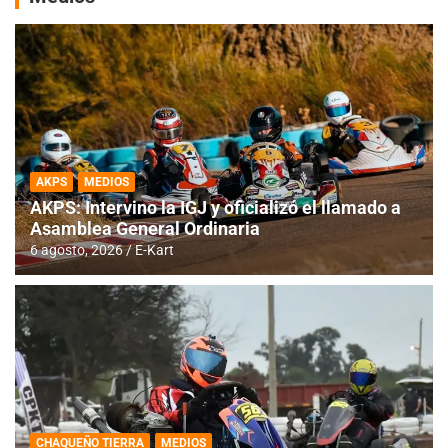
AKPS
MEDIOS
AKPS: Intervino la IGJ y oficializó el llamado a
Asamblea General Ordinaria
6 agosto, 2026
E-Kart
CHAQUEÑO TIERRA
MEDIOS