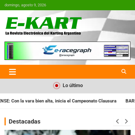
Saltar
domingo, agosto 9, 2026
al
contenido
E-Kart.com.ar | La Revista
Electrónica del Karting en
Argentina
Lo último
a el Campeonato Clausura
BARILOCHENSE: Preparan una jornad
Destacadas