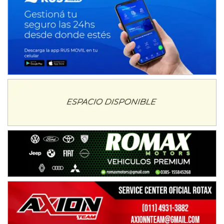
NORESTE SANTAFESINO - F6
Ciudad de Avellaneda (Asfalto)
Avellaneda (Santa Fe)
SUR SANTAFESINO - F4
José Samuel Sánchez (Tierra)
Rufino (Santa Fe)
TUCUMANO - F5
Juan Navarro (Asfalto)
El Timbó (Tucumán)