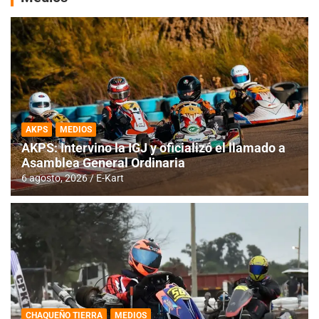
AKPS
MEDIOS
AKPS: Intervino la IGJ y oficializó el llamado a
Asamblea General Ordinaria
6 agosto, 2026
E-Kart
CHAQUEÑO TIERRA
MEDIOS