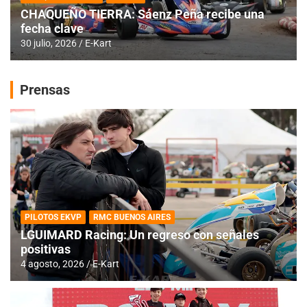
CHAQUEÑO TIERRA: Sáenz Peña recibe una
fecha clave
30 julio, 2026
E-Kart
Prensas
PILOTOS EKVP
RMC BUENOS AIRES
LGUIMARD Racing: Un regreso con señales
positivas
4 agosto, 2026
E-Kart