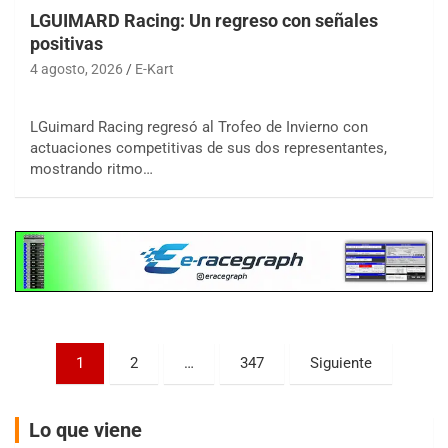
LGUIMARD Racing: Un regreso con señales
positivas
4 agosto, 2026
E-Kart
COBERTURA ESPECIAL DE E-KART.COM.AR
LGuimard Racing regresó al Trofeo de Invierno con
08/09-AGO
actuaciones competitivas de sus dos representantes,
mostrando ritmo…
IAME SERIES ARGENTINA 6
Ramiro Tot (Asfalto)
Baradero (Buenos Aires)
KDO - F6
Ciudad de Trenque Lauquen (Asfalto)
Trenque Lauquen (Buenos Aires)
ENTRERRIANO - F6 (POSTERGADA)
Paginación
Parque de la Velocidad (Asfalto)
1
2
…
347
Siguiente
Villaguay (Entre Ríos)
de
VICTORIENSE - F7
entradas
Lo que viene
El Cerro (Tierra)
Victoria (Entre Ríos)