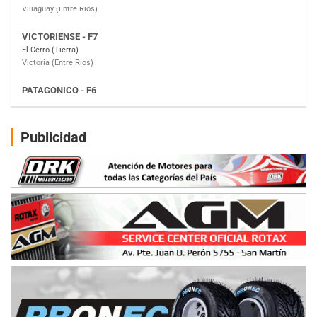
PATAGONICO - F6
Moto Club Reginense (Tierra)
Gral. E. Godoy (Río Negro)
CSK - F7
Juventud Unida (Tierra)
Humboldt (Santa Fe)
NORESTE SANTAFESINO - F6
Publicidad
Ciudad de Avellaneda (Asfalto)
Avellaneda (Santa Fe)
SUR SANTAFESINO - F4
José Samuel Sánchez (Tierra)
Rufino (Santa Fe)
TUCUMANO - F5
Juan Navarro (Asfalto)
El Timbó (Tucumán)
COBERTURA ESPECIAL DE E-KART.COM.AR
08/09-AGO