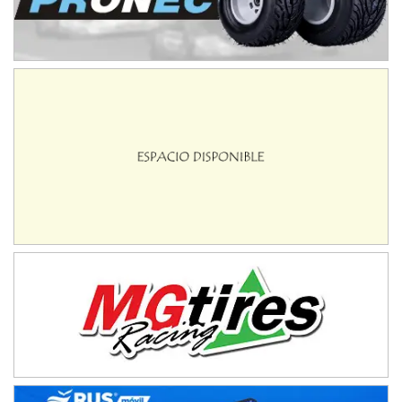
IAME SERIES ARGENTINA 6
Ramiro Tot (Asfalto)
Baradero (Buenos Aires)
KDO - F6
Ciudad de Trenque Lauquen (Asfalto)
Trenque Lauquen (Buenos Aires)
ENTRERRIANO - F6 (POSTERGADA)
Parque de la Velocidad (Asfalto)
Villaguay (Entre Ríos)
VICTORIENSE - F7
El Cerro (Tierra)
Victoria (Entre Ríos)
PATAGONICO - F6
Moto Club Reginense (Tierra)
Gral. E. Godoy (Río Negro)
CSK - F7
Juventud Unida (Tierra)
Humboldt (Santa Fe)