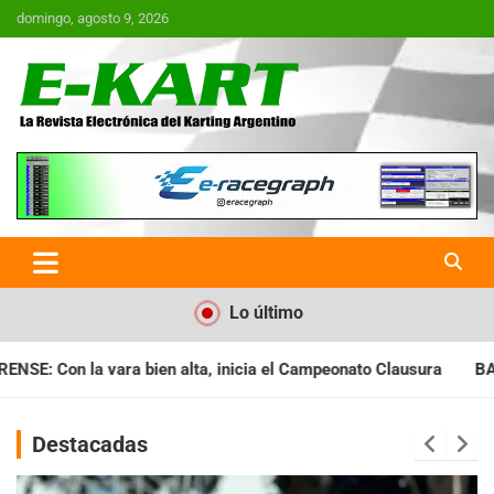
Saltar
domingo, agosto 9, 2026
al
contenido
E-Kart.com.ar | La Revista
Electrónica del Karting en
Argentina
Lo último
icia el Campeonato Clausura
BARILOCHENSE: Preparan una jorn
Destacadas