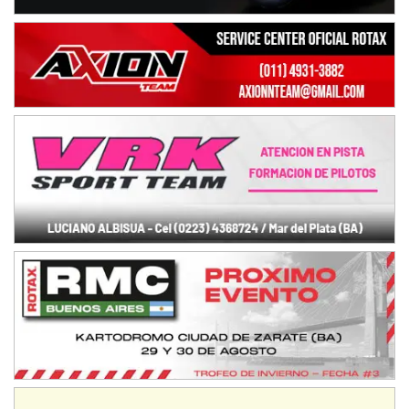
KDO - F6
Ciudad de Trenque Lauquen (Asfalto)
Trenque Lauquen (Buenos Aires)
ENTRERRIANO - F6 (POSTERGADA)
Parque de la Velocidad (Asfalto)
Villaguay (Entre Ríos)
VICTORIENSE - F7
El Cerro (Tierra)
Victoria (Entre Ríos)
PATAGONICO - F6
Moto Club Reginense (Tierra)
Gral. E. Godoy (Río Negro)
CSK - F7
Juventud Unida (Tierra)
Humboldt (Santa Fe)
NORESTE SANTAFESINO - F6
Ciudad de Avellaneda (Asfalto)
Avellaneda (Santa Fe)