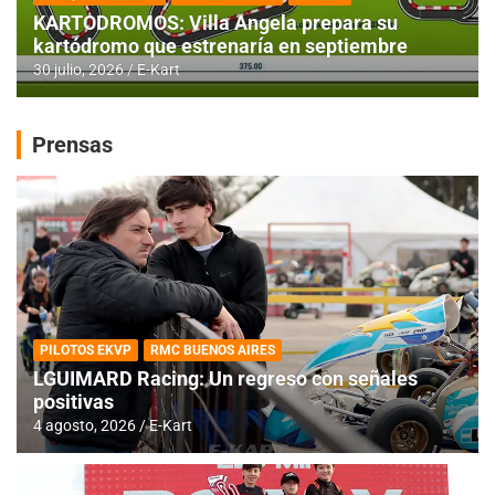
KARTODROMOS: Villa Angela prepara su
kartódromo que estrenaría en septiembre
30 julio, 2026
E-Kart
Prensas
PILOTOS EKVP
RMC BUENOS AIRES
LGUIMARD Racing: Un regreso con señales
positivas
4 agosto, 2026
E-Kart