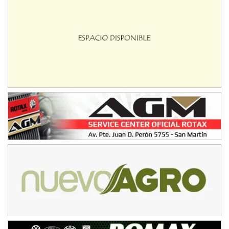
SUR SANTAFESINO - F4
José Samuel Sánchez (Tierra)
Rufino (Santa Fe)
TUCUMANO - F5
Juan Navarro (Asfalto)
El Timbó (Tucumán)