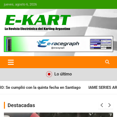
Saltar
jueves, agosto 6, 2026
al
contenido
E-Kart.com.ar | La Revista
Electrónica del Karting en
Argentina
Lo último
antiago
IAME SERIES ARGENTINA: Horarios para la fecha con I
Destacadas