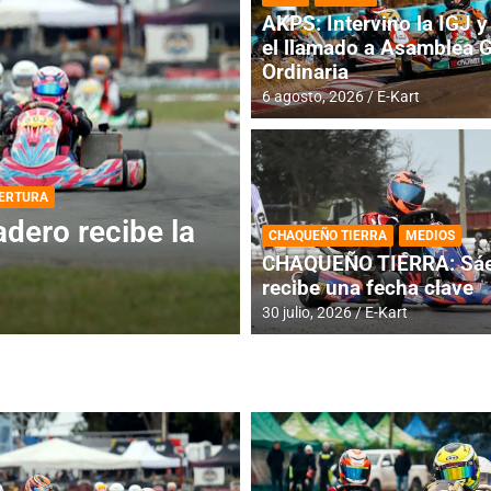
AKPS: Intervino la IGJ y 
el llamado a Asamblea 
Ordinaria
6 agosto, 2026
E-Kart
DESTACADA
INFORME CENTRAL
ios para la
RMC BUENOS AIR
CHAQUEÑO TIERRA
MEDIOS
histórica en Bar
CHAQUEÑO TIERRA: Sáe
recibe una fecha clave
4 agosto, 2026
E-Kart
30 julio, 2026
E-Kart