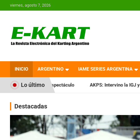
Saltar
viernes, agosto 7, 2026
al
contenido
E-Kart.com.ar | La
Revista Electrónica del
INICIO
ARGENTINO
IAME SERIES ARGENTINA
Karting en Argentina
Lo último
spectáculo
AKPS: Intervino la IGJ y oficializó el llamado a
Destacadas