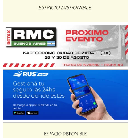
KDO - F6
Ciudad de Trenque Lauquen (Asfalto)
Trenque Lauquen (Buenos Aires)
ENTRERRIANO - F6 (POSTERGADA)
Parque de la Velocidad (Asfalto)
Villaguay (Entre Ríos)
VICTORIENSE - F7
El Cerro (Tierra)
Victoria (Entre Ríos)
PATAGONICO - F6
Moto Club Reginense (Tierra)
Gral. E. Godoy (Río Negro)
CSK - F7
Juventud Unida (Tierra)
Humboldt (Santa Fe)
NORESTE SANTAFESINO - F6
Ciudad de Avellaneda (Asfalto)