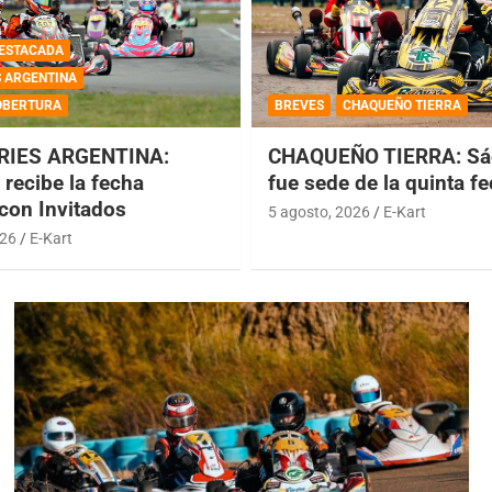
ESTACADA
S ARGENTINA
OBERTURA
BREVES
CHAQUEÑO TIERRA
RIES ARGENTINA:
CHAQUEÑO TIERRA: Sá
recibe la fecha
fue sede de la quinta f
 con Invitados
5 agosto, 2026
E-Kart
026
E-Kart