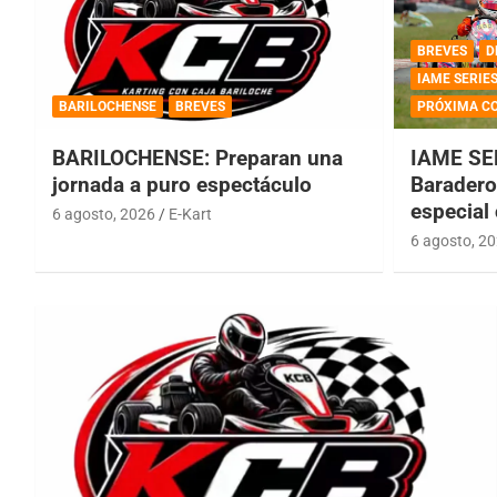
BREVES
D
IAME SERIE
BARILOCHENSE
BREVES
PRÓXIMA C
BARILOCHENSE: Preparan una
IAME SE
jornada a puro espectáculo
Baradero 
especial
6 agosto, 2026
E-Kart
6 agosto, 2