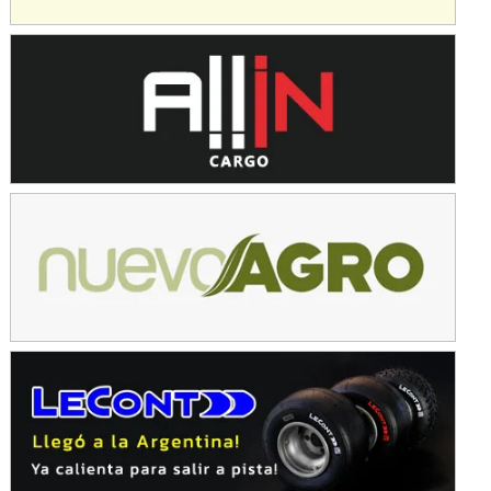
Avellaneda (Santa Fe)
SUR SANTAFESINO - F4
José Samuel Sánchez (Tierra)
Rufino (Santa Fe)
TUCUMANO - F5
Juan Navarro (Asfalto)
El Timbó (Tucumán)