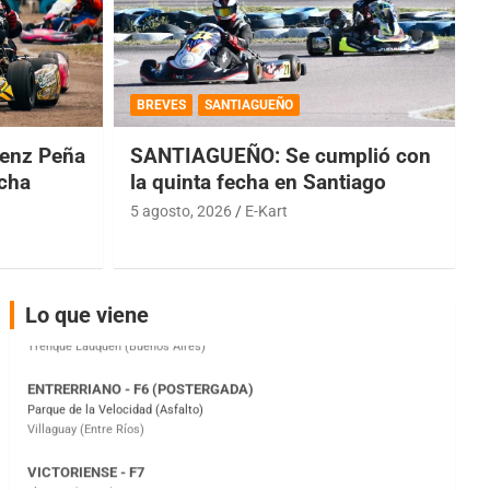
COBERTURA ESPECIAL DE E-KART.COM.AR
08/09-AGO
BREVES
SANTIAGUEÑO
IAME SERIES ARGENTINA 6
Ramiro Tot (Asfalto)
enz Peña
SANTIAGUEÑO: Se cumplió con
Baradero (Buenos Aires)
echa
la quinta fecha en Santiago
KDO - F6
5 agosto, 2026
E-Kart
Ciudad de Trenque Lauquen (Asfalto)
Trenque Lauquen (Buenos Aires)
ENTRERRIANO - F6 (POSTERGADA)
Lo que viene
Parque de la Velocidad (Asfalto)
Villaguay (Entre Ríos)
VICTORIENSE - F7
El Cerro (Tierra)
Victoria (Entre Ríos)
PATAGONICO - F6
Moto Club Reginense (Tierra)