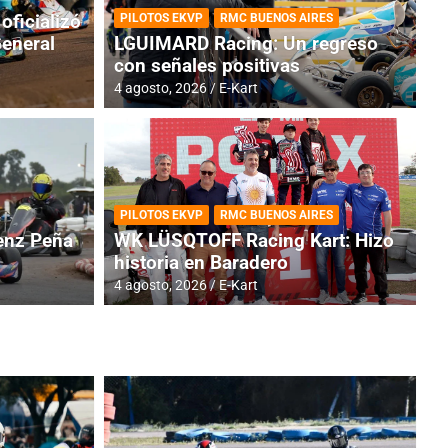
oficializó
PILOTOS EKVP
RMC BUENOS AIRES
General
LGUIMARD Racing: Un regreso
con señales positivas
4 agosto, 2026
E-Kart
RMC BUENOS AIRES
BR
ES: Cerró una jornada
I
PILOTOS EKVP
RMC BUENOS AIRES
adero
f
nz Peña
WK LÜSQTOFF Racing Kart: Hizo
historia en Baradero
6 a
4 agosto, 2026
E-Kart