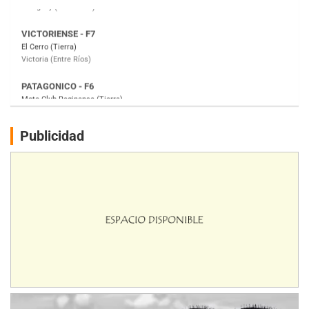
PATAGONICO - F6
Moto Club Reginense (Tierra)
Gral. E. Godoy (Río Negro)
CSK - F7
Juventud Unida (Tierra)
Humboldt (Santa Fe)
NORESTE SANTAFESINO - F6
Publicidad
Ciudad de Avellaneda (Asfalto)
Avellaneda (Santa Fe)
SUR SANTAFESINO - F4
José Samuel Sánchez (Tierra)
Rufino (Santa Fe)
TUCUMANO - F5
Juan Navarro (Asfalto)
El Timbó (Tucumán)
COBERTURA ESPECIAL DE E-KART.COM.AR
08/09-AGO