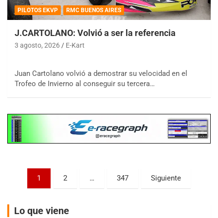
PILOTOS EKVP
RMC BUENOS AIRES
J.CARTOLANO: Volvió a ser la referencia
3 agosto, 2026
E-Kart
COBERTURA ESPECIAL DE E-KART.COM.AR
08/09-AGO
Juan Cartolano volvió a demostrar su velocidad en el
Trofeo de Invierno al conseguir su tercera…
IAME SERIES ARGENTINA 6
Ramiro Tot (Asfalto)
Baradero (Buenos Aires)
KDO - F6
Ciudad de Trenque Lauquen (Asfalto)
Trenque Lauquen (Buenos Aires)
ENTRERRIANO - F6 (POSTERGADA)
Parque de la Velocidad (Asfalto)
Paginación
1
2
…
347
Siguiente
Villaguay (Entre Ríos)
de
VICTORIENSE - F7
entradas
El Cerro (Tierra)
Lo que viene
Victoria (Entre Ríos)