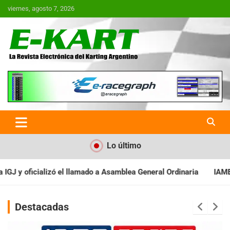
Saltar
viernes, agosto 7, 2026
al
contenido
E-Kart.com.ar | La Revista
Electrónica del Karting en
Argentina
Lo último
 Asamblea General Ordinaria
IAME SERIES ARGENTINA: Baradero r
Destacadas