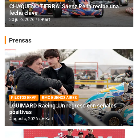
CHAQUEÑO TIERRA: Sáenz Peña recibe una
fecha clave
30 julio, 2026
E-Kart
Prensas
PILOTOS EKVP
RMC BUENOS AIRES
LGUIMARD Racing: Un regreso con señales
positivas
4 agosto, 2026
E-Kart