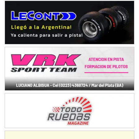
NORESTE SANTAFESINO - F6
Ciudad de Avellaneda (Asfalto)
Avellaneda (Santa Fe)
SUR SANTAFESINO - F4
José Samuel Sánchez (Tierra)
Rufino (Santa Fe)
TUCUMANO - F5
Juan Navarro (Asfalto)
El Timbó (Tucumán)