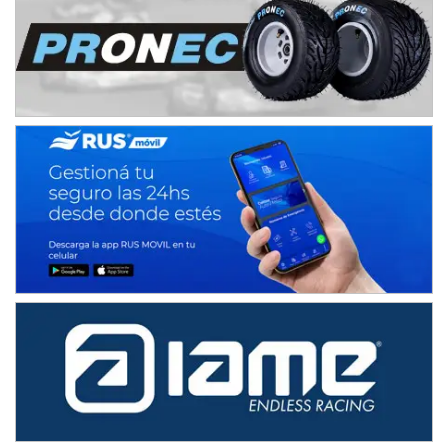
IAME SERIES ARGENTINA 6
Ramiro Tot (Asfalto)
Baradero (Buenos Aires)
KDO - F6
Ciudad de Trenque Lauquen (Asfalto)
Trenque Lauquen (Buenos Aires)
ENTRERRIANO - F6 (POSTERGADA)
Parque de la Velocidad (Asfalto)
Villaguay (Entre Ríos)
VICTORIENSE - F7
El Cerro (Tierra)
Victoria (Entre Ríos)
PATAGONICO - F6
Moto Club Reginense (Tierra)
Gral. E. Godoy (Río Negro)
CSK - F7
Juventud Unida (Tierra)
Humboldt (Santa Fe)