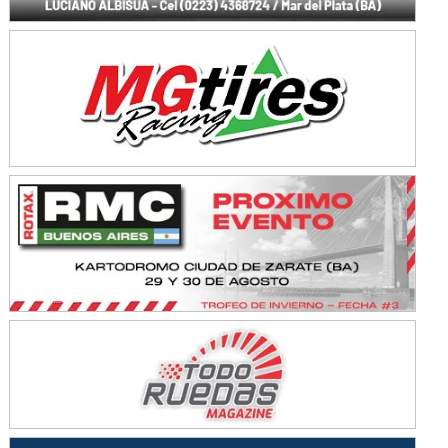
Avellaneda (Santa Fe)
SUR SANTAFESINO - F4
José Samuel Sánchez (Tierra)
Rufino (Santa Fe)
TUCUMANO - F5
Juan Navarro (Asfalto)
El Timbó (Tucumán)