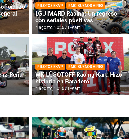
oficializó
PILOTOS EKVP
RMC BUENOS AIRES
General
LGUIMARD Racing: Un regreso
con señales positivas
4 agosto, 2026
E-Kart
RMC BUENOS AIRES
BR
ES: Cerró una jornada
I
PILOTOS EKVP
RMC BUENOS AIRES
adero
f
nz Peña
WK LÜSQTOFF Racing Kart: Hizo
historia en Baradero
6 a
4 agosto, 2026
E-Kart