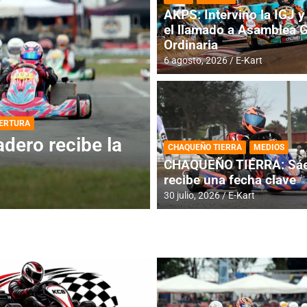
AKPS: Intervino la IGJ y 
el llamado a Asamblea 
Ordinaria
6 agosto, 2026
E-Kart
DESTACADA
INFORME CENTRAL
ios para la
RMC BUENOS AIR
CHAQUEÑO TIERRA
MEDIOS
histórica en Bar
CHAQUEÑO TIERRA: Sáe
recibe una fecha clave
4 agosto, 2026
E-Kart
30 julio, 2026
E-Kart