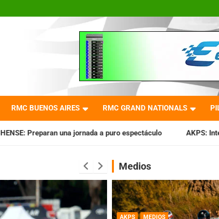
RMC BUENOS AIRES
RMC GRAND NATIONALS
PI
ada a puro espectáculo
AKPS: Intervino la IGJ y oficializó
Medios
AKPS
MEDIOS