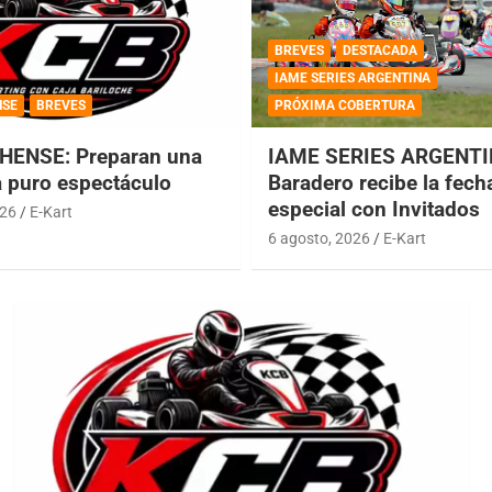
BREVES
DESTACADA
IAME SERIES ARGENTINA
NSE
BREVES
PRÓXIMA COBERTURA
HENSE: Preparan una
IAME SERIES ARGENTI
a puro espectáculo
Baradero recibe la fech
especial con Invitados
026
E-Kart
6 agosto, 2026
E-Kart