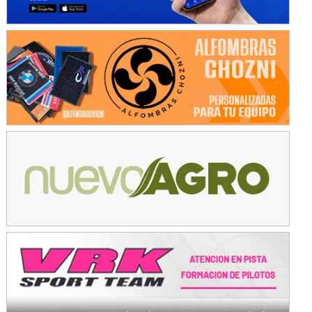
KDO - F6
Ciudad de Trenque Lauquen (Asfalto)
Trenque Lauquen (Buenos Aires)
ENTRERRIANO - F6 (POSTERGADA)
Parque de la Velocidad (Asfalto)
Villaguay (Entre Ríos)
VICTORIENSE - F7
El Cerro (Tierra)
Victoria (Entre Ríos)
PATAGONICO - F6
Moto Club Reginense (Tierra)
Gral. E. Godoy (Río Negro)
CSK - F7
Juventud Unida (Tierra)
Humboldt (Santa Fe)
NORESTE SANTAFESINO - F6
Ciudad de Avellaneda (Asfalto)