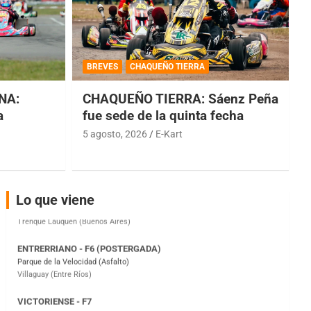
COBERTURA ESPECIAL DE E-KART.COM.AR
08/09-AGO
BREVES
CHAQUEÑO TIERRA
IAME SERIES ARGENTINA 6
Ramiro Tot (Asfalto)
NA:
CHAQUEÑO TIERRA: Sáenz Peña
Baradero (Buenos Aires)
a
fue sede de la quinta fecha
5 agosto, 2026
E-Kart
KDO - F6
Ciudad de Trenque Lauquen (Asfalto)
Trenque Lauquen (Buenos Aires)
ENTRERRIANO - F6 (POSTERGADA)
Lo que viene
Parque de la Velocidad (Asfalto)
Villaguay (Entre Ríos)
VICTORIENSE - F7
El Cerro (Tierra)
Victoria (Entre Ríos)
PATAGONICO - F6
Moto Club Reginense (Tierra)