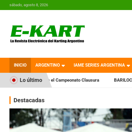
Saltar
sábado, agosto 8, 2026
al
contenido
E-Kart.com.ar | La
Revista Electrónica del
INICIO
ARGENTINO
IAME SERIES ARGENTINA
Karting en Argentina
Lo último
a el Campeonato Clausura
BARILOCHENSE: Preparan una jorn
Destacadas