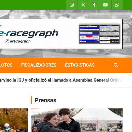
LOTOS
FISCALIZADORES
ESTADISTICAS
 el llamado a Asamblea General Ordinaria
IAME SERIES ARGENT
Prensas